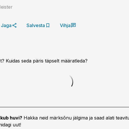
eister
Jaga
Salvesta
Vihja
t? Kuidas seda päris täpselt määrat­leda?
kub huvi?
Hakka neid märksõnu jälgima ja saad alati teavitu
idagi uut!