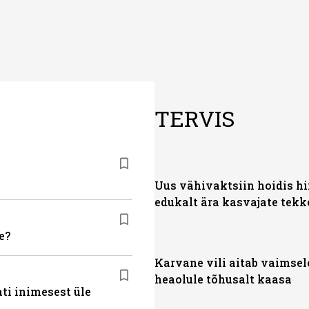
TERVIS
Uus vähivaktsiin hoidis hii
edukalt ära kasvajate tekk
e?
Karvane vili aitab vaimsel
heaolule tõhusalt kaasa
ti inimesest üle