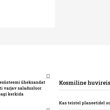
Kosmiline huvirei
esüsteemi üheksandat
ti varjav saladusloor
eagi kerkida
Kas teistel planeetidel 