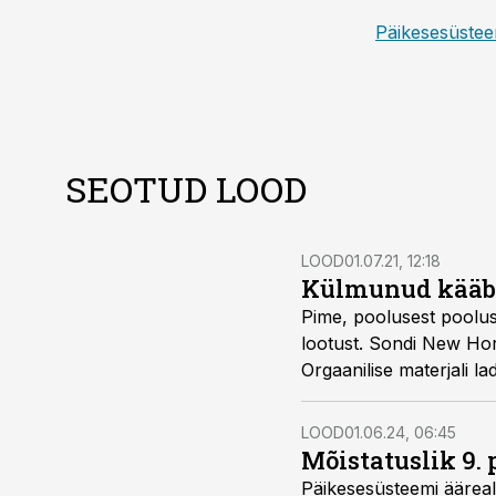
Päikesesüste
SEOTUD LOOD
LOOD
01.07.21, 12:18
Külmunud kääbi
Pime, poolusest poolus
lootust. Sondi New Hor
Orgaanilise materjali l
leidub Päikesesüsteemi j
LOOD
01.06.24, 06:45
Mõistatuslik 9.
Päikesesüsteemi ääreal