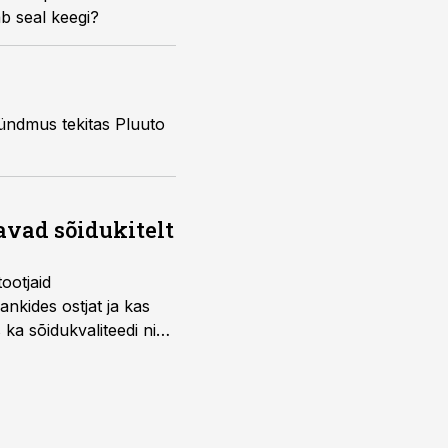
b seal keegi?
ündmus tekitas Pluuto
avad sõidukitelt
ootjaid
nkides ostjat ja kas
 ka sõidukvaliteedi ning