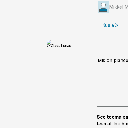
Mikkel M
Kuula
© Claus Lunau
Mis on planee
See teema pa
teemal ilmub m