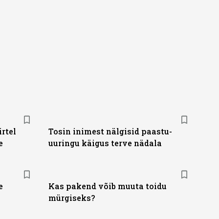
rtel
Tosin inimest nälgisid paastu-
e
uuringu käigus terve nädala
e
Kas pakend võib muuta toidu
mürgiseks?