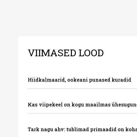
VIIMASED LOOD
Hiidkalmaarid, ookeani punased kuradid
Kas viipekeel on kogu maailmas ühesugun
Tark nagu ahv: tublimad primaadid on koha