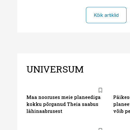
Kõik artiklid
UNIVERSUM
Maa nooruses meie planeediga
Päikes
kokku põrganud Theia saabus
planee
lähinaabrusest
võib p