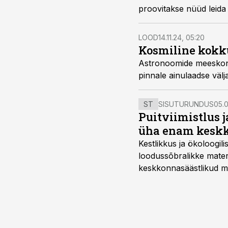
proovitakse nüüd leida
LOOD
14.11.24, 05:20
Kosmiline kokk
Astronoomide meeskond 
pinnale ainulaadse väl
ST
SISUTURUNDUS
05.0
Puitviimistlus j
üha enam keskk
Kestlikkus ja ökoloogil
loodussõbralikke mater
keskkonnasäästlikud mate
–mugavuse?