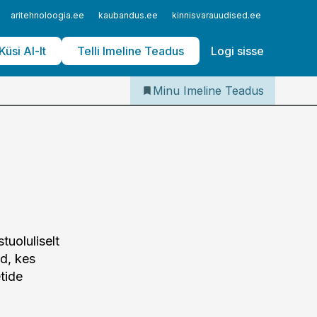
Iseteenindus
aritehnoloogia.ee
kaubandus.ee
kinnisvarauudised.ee
logistika
Telli Imeline Teadus
Küsi AI-lt
Telli Imeline Teadus
Logi sisse
Minu Imeline Teadus
tuoluliselt
d, kes
tide