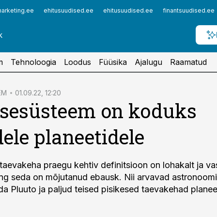
arketing.ee
ehitusuudised.ee
ehitusuudised.ee
finantsuudised.ee
m
Tehnoloogia
Loodus
Füüsika
Ajalugu
Raamatud
EM
01.09.22, 12:20
esesüsteem on koduks
ele planeetidele
taevakeha praegu kehtiv definitsioon on lohakalt ja vas
ng seda on mõjutanud ebausk. Nii arvavad astronoomi
ada Pluuto ja paljud teised pisikesed taevakehad planee