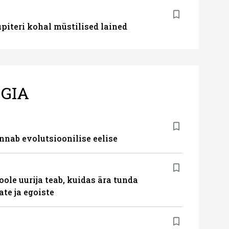
iteri kohal müstilised lained
GIA
nab evolutsioonilise eelise
le uurija teab, kuidas ära tunda
te ja egoiste