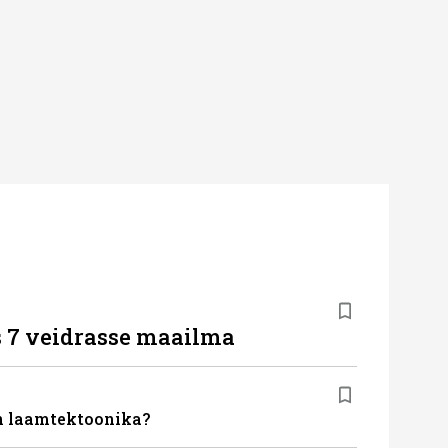
s 7 veidrasse maailma
on laamtektoonika?