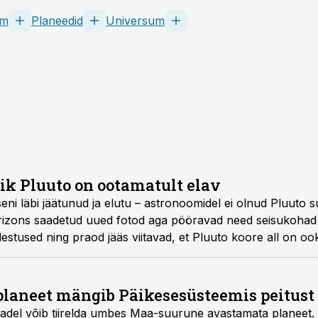
em
Planeedid
Universum
k Pluuto on ootamatult elav
eni läbi jäätunud ja elutu – astronoomidel ei olnud Pluuto 
izons saadetud uued fotod aga pööravad need seisukohad s
adestused ning praod jääs viitavad, et Pluuto koore all on o
ääkülmal ääre­alal isegi elu.
 planeet mängib Päikesesüsteemis peitust
adel võib tiirelda umbes Maa-suurune avastamata planeet. 