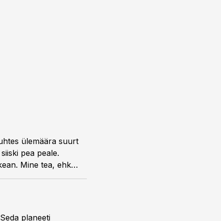
suhtes ülemäära suurt
iiski pea peale.
okean. Mine tea, ehk
Seda planeeti