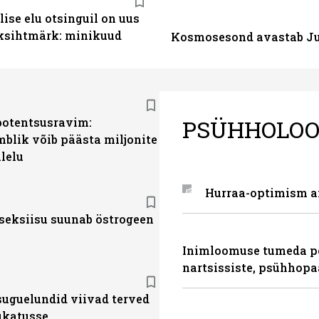
ise elu otsinguil on uus
sihtmärk: minikuud
Kosmosesond avastab Jup
PSÜHHOLOO
otentsusravim:
blik võib päästa miljonite
lelu
Hurraa-optimism an
seksiisu suunab östrogeen
Inimloomuse tumeda poo
nartsissiste, psühhopaa
suguelundid viivad terved
hukatusse