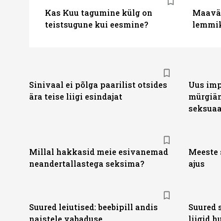
Kas Kuu tagumine külg on
Maaväl
teistsugune kui eesmine?
lemmik
Sinivaal ei põlga paarilist otsides
Uus imp
ära teise liigi esindajat
mürgiäm
seksuaa
Millal hakkasid meie esivanemad
Meeste 
neandertallastega seksima?
ajus
Suured leiutised: beebipill andis
Suured 
naistele vabaduse
liigid 