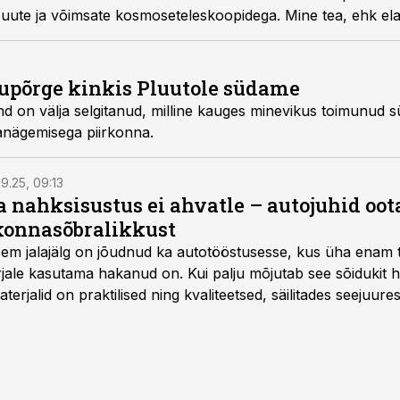
 uute ja võimsate kosmoseteleskoopidega. Mine tea, ehk ela
upõrge kinkis Pluutole südame
on välja selgitanud, milline kauges minevikus toimunud s
janägemisega piirkonna.
9.25, 09:13
a nahksisustus ei ahvatle – autojuhid oot
onnasõbralikkust
isem jalajälg on jõudnud ka autotööstusesse, kus üha enam t
jale kasutama hakanud on. Kui palju mõjutab see sõidukit ha
rjalid on praktilised ning kvaliteetsed, säilitades seejuures