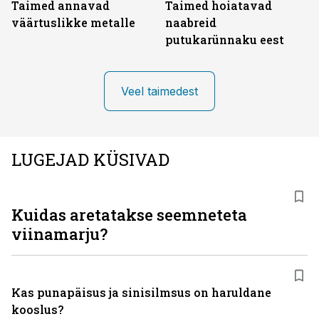
Taimed annavad
Taimed hoiatavad
väärtuslikke metalle
naabreid
putukarünnaku eest
Veel taimedest
LUGEJAD KÜSIVAD
Kuidas aretatakse seemneteta
viinamarju?
Kas punapäisus ja sinisilmsus on haruldane
kooslus?