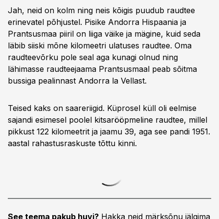
Jah, neid on kolm ning neis kõigis puudub raudtee
erinevatel põhjustel. Pisike Andorra Hispaa­nia ja
Prantsusmaa piiril on liiga väike ja mägine, kuid seda
läbib siiski mõne kilomeetri ulatuses raudtee. Oma
raudteevõrku pole seal aga kunagi olnud ning
lähimasse raudteejaama Prantsusmaal peab sõitma
bussiga pealinnast Andorra la Vellast.
Teised kaks on saareriigid. Küprosel küll oli eelmise
sajandi esimesel poolel kitsarööpmeline raudtee, millel
pikkust 122 kilomeetrit ja jaamu 39, aga see pandi 1951.
aastal rahastusraskuste tõttu kinni.
See teema pakub huvi?
Hakka neid märksõnu jälgima