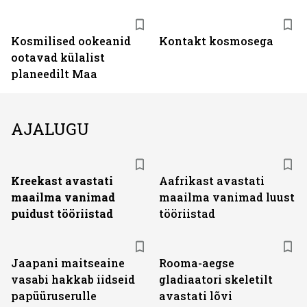
Kosmilised ookeanid
Kontakt kosmosega
ootavad külalist
planeedilt Maa
AJALUGU
Kreekast avastati
Aafrikast avastati
maailma vanimad
maailma vanimad luust
puidust tööriistad
tööriistad
Jaapani maitseaine
Rooma-aegse
vasabi hakkab iidseid
gladiaatori skeletilt
papüüruserulle
avastati lõvi