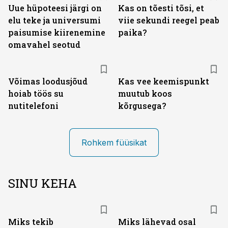
Uue hüpoteesi järgi on
Kas on tõesti tõsi, et
elu teke ja universumi
viie sekundi reegel peab
paisumise kiirenemine
paika?
omavahel seotud
Võimas loodusjõud
Kas vee keemispunkt
hoiab töös su
muutub koos
nutitelefoni
kõrgusega?
Rohkem füüsikat
SINU KEHA
Miks tekib
Miks lähevad osal