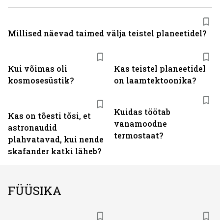
Millised näevad taimed välja teistel planeetidel?
Kui võimas oli
Kas teistel planeetidel
kosmosesüstik?
on laamtektoonika?
Kuidas töötab
Kas on tõesti tõsi, et
vanamoodne
astronaudid
termostaat?
plahvatavad, kui nende
skafander katki läheb?
FÜÜSIKA