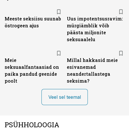
Meeste seksiisu suunab
Uus impotentsusravim:
östrogeen ajus
mürgiämblik võib
päästa miljonite
seksuaalelu
Meie
Millal hakkasid meie
seksuaalfantaasiad on
esivanemad
paika pandud geenide
neandertallastega
poolt
seksima?
Veel sel teemal
PSÜHHOLOOGIA