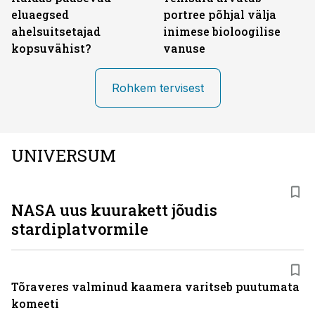
eluaegsed
portree põhjal välja
ahelsuitsetajad
inimese bioloogilise
kopsuvähist?
vanuse
Rohkem tervisest
UNIVERSUM
NASA uus kuurakett jõudis
stardiplatvormile
Tõraveres valminud kaamera varitseb puutumata
komeeti