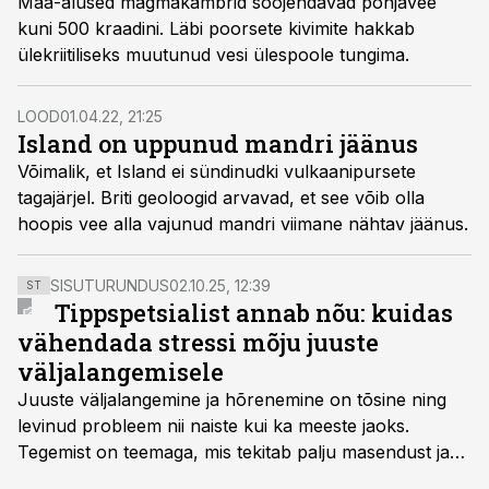
Maa-alused magmakambrid soojendavad põhjavee
kuni 500 kraadini. Läbi poorsete kivimite hakkab
ülekriitiliseks muutunud vesi ülespoole tungima.
LOOD
01.04.22, 21:25
Island on uppunud mandri jäänus
Võimalik, et Island ei sündinudki vulkaanipursete
tagajärjel. Briti geoloogid arvavad, et see võib olla
hoopis vee alla vajunud mandri viimane nähtav jäänus.
SISUTURUNDUS
02.10.25, 12:39
ST
Tippspetsialist annab nõu: kuidas
vähendada stressi mõju juuste
väljalangemisele
Juuste väljalangemine ja hõrenemine on tõsine ning
levinud probleem nii naiste kui ka meeste jaoks.
Tegemist on teemaga, mis tekitab palju masendust ja
ebakindlust ning mõjub negatiivselt elukvaliteedile. Mis