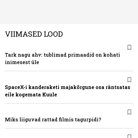
on kõige efektiivseim viis peatada juuste väljalangemine
ning juuksed taas tihedaks ja tugevaks saada?
VIIMASED LOOD
Tark nagu ahv: tublimad primaadid on kohati
inimesest üle
SpaceX-i kanderaketi majakõrgune osa räntsatas
eile kogemata Kuule
Miks liiguvad rattad filmis tagurpidi?