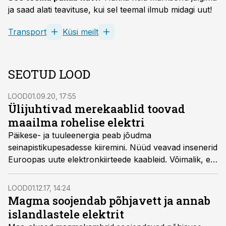
ja saad alati teavituse, kui sel teemal ilmub midagi uut!
Transport
Küsi meilt
SEOTUD LOOD
LOOD
01.09.20, 17:55
Ülijuhtivad merekaablid toovad
maailma rohelise elektri
Päikese- ja tuuleenergia peab jõudma
seinapistikupesadesse kiiremini. Nüüd veavad insenerid
Euroopas uute elektronkiirteede kaableid. Võimalik, et
üks uus India leiutis toob tervele maailmale
sekunditega rohelise energia.
LOOD
01.12.17, 14:24
Magma soojendab põhjavett ja annab
islandlastele elektrit