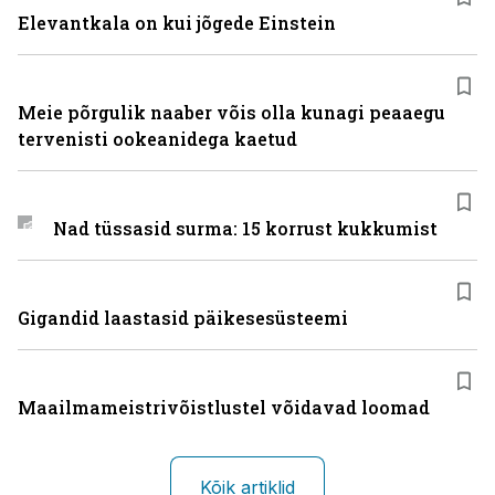
Elevantkala on kui jõgede Einstein
Meie põrgulik naaber võis olla kunagi peaaegu
tervenisti ookeanidega kaetud
Nad tüssasid surma: 15 korrust kukkumist
Gigandid laastasid päikesesüsteemi
Maailmameistrivõistlustel võidavad loomad
Kõik artiklid