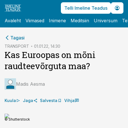
Telli Imeline Teadus
Avaleht
Viimased
Inimene
Meditsiin
Universum
Te
cebook
Tagasi
Twitter)
TRANSPORT
01.01.22, 14:30
Kas Euroopas on mõni
kedIn
raudteevõrguta maa?
ail
k
Madis Aesma
Kuula
Jaga
Salvesta
Vihja
© Shutterstock