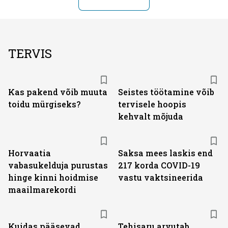
TERVIS
Kas pakend võib muuta
Seistes töötamine võib
toidu mürgiseks?
tervisele hoopis
kehvalt mõjuda
Horvaatia
Saksa mees laskis end
vabasukelduja purustas
217 korda COVID-19
hinge kinni hoidmise
vastu vaktsineerida
maailmarekordi
Kuidas pääsevad
Tehisaru arvutab