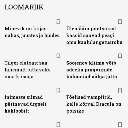
LOOMARIIK
Minevik on kirjas
Ülemäära pontsakad
nahas, juustes ja luudes
kassid saavad peagi
oma kaalulangetusrohu
Tiiger elutoas: saa
Soojenev kliima võib
lähemalt tuttavaks
adeelia pingviinide
oma kiisuga
kolooniad nälga jätta
Inimeste silmad
Tõelised vampiirid,
pärinevad ürgselt
kelle kõrval Dracula on
kükloobilt
poisike