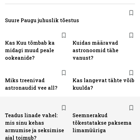
Suure Paugu juhuslik tõestus
Kas Kuu tõmbab ka
Kuidas määravad
midagi muud peale
astronoomid tähe
ookeanide?
vanust?
Miks treenivad
Kas langevat tähte võib
astronaudid vee all?
kuulda?
Teadus linade vahel:
Seemnerakud
mis sinu kehas
tõkestatakse paksema
armumise ja seksimise
limamüüriga
ajal toimub?