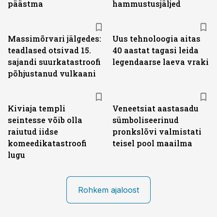
päästma
hammustusjäljed
Massimõrvari jälgedes:
Uus tehnoloogia aitas
teadlased otsivad 15.
40 aastat tagasi leida
sajandi suurkatastroofi
legendaarse laeva vraki
põhjustanud vulkaani
Kiviaja templi
Veneetsiat aastasadu
seintesse võib olla
sümboliseerinud
raiutud iidse
pronkslõvi valmistati
komeedikatastroofi
teisel pool maailma
lugu
Rohkem ajaloost