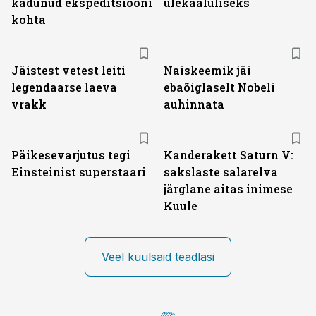
kadunud ekspeditsiooni
ülekaaluliseks
kohta
Jäistest vetest leiti
Naiskeemik jäi
legendaarse laeva
ebaõiglaselt Nobeli
vrakk
auhinnata
Päikesevarjutus tegi
Kanderakett Saturn V:
Einsteinist superstaari
sakslaste salarelva
järglane aitas inimese
Kuule
Veel kuulsaid teadlasi