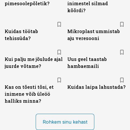
pimesoolepõletik?
inimestel silmad
kõõrdi?
Kuidas töötab
Mikroplast ummistab
tehissüda?
aju veresooni
Kui palju me jõulude ajal
Uus geel taastab
juurde võtame?
hambaemaili
Kas on tõesti tõsi, et
Kuidas laipa lahustada?
inimene võib üleöö
halliks minna?
Rohkem sinu kehast