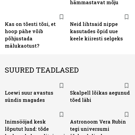
hämmastavat mõju
Kas on tõesti tõsi, et
Neid lihtsaid nippe
hoop pähe võib
kasutades õpid uue
põhjustada
keele kiiresti selgeks
mälukaotust?
SUURED TEADLASED
Loewi suur avastus
Skalpell lõikas aegunud
sündis magades
tõed läbi
Inimsööjad kesk
Astronoom Vera Rubin
lõputut lund: tõde
tegi universumi