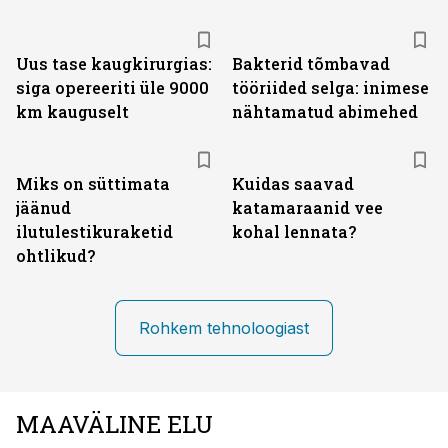
Uus tase kaugkirurgias:
Bakterid tõmbavad
siga opereeriti üle 9000
tööriided selga: inimese
km kauguselt
nähtamatud abimehed
Miks on süttimata
Kuidas saavad
jäänud
katamaraanid vee
ilutulestikuraketid
kohal lennata?
ohtlikud?
Rohkem tehnoloogiast
MAAVÄLINE ELU