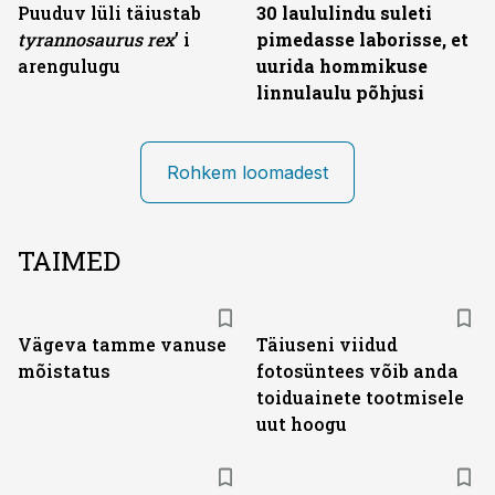
Puuduv lüli täiustab
30 laululindu suleti
tyranno­saurus rex
’ i
pimedasse laborisse, et
arengulugu
uurida hommikuse
linnulaulu põhjusi
Rohkem loomadest
TAIMED
Vägeva tamme vanuse
Täiuseni viidud
mõistatus
fotosüntees võib anda
toiduainete tootmisele
uut hoogu