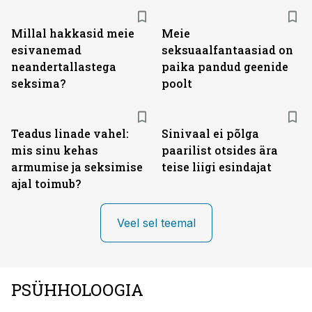
Millal hakkasid meie
Meie
esivanemad
seksuaalfantaasiad on
neandertallastega
paika pandud geenide
seksima?
poolt
Teadus linade vahel:
Sinivaal ei põlga
mis sinu kehas
paarilist otsides ära
armumise ja seksimise
teise liigi esindajat
ajal toimub?
Veel sel teemal
PSÜHHOLOOGIA