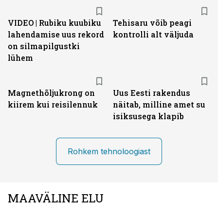
VIDEO | Rubiku kuubiku
Tehisaru võib peagi
lahendamise uus rekord
kontrolli alt väljuda
on silmapilgustki
lühem
Magnethõljukrong on
Uus Eesti rakendus
kiirem kui reisilennuk
näitab, milline amet su
isiksusega klapib
Rohkem tehnoloogiast
MAAVÄLINE ELU