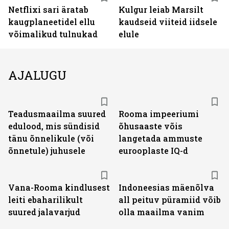
Netflixi sari äratab
Kulgur leiab Marsilt
kaugplaneetidel ellu
kaudseid viiteid iidsele
võimalikud tulnukad
elule
AJALUGU
Teadusmaailma suured
Rooma impeeriumi
edulood, mis sündisid
õhusaaste võis
tänu õnnelikule (või
langetada ammuste
õnnetule) juhusele
eurooplaste IQ-d
Vana-Rooma kindlusest
Indoneesias mäenõlva
leiti ebaharilikult
all peituv püramiid võib
suured jalavarjud
olla maailma vanim