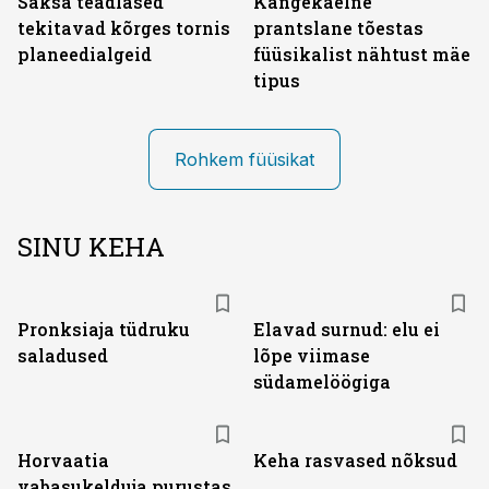
Saksa teadlased
Kangekaelne
tekitavad kõrges tornis
prantslane tõestas
planeedialgeid
füüsikalist nähtust mäe
tipus
Rohkem füüsikat
SINU KEHA
Pronksiaja tüdruku
Elavad surnud: elu ei
saladused
lõpe viimase
südamelöögiga
Horvaatia
Keha rasvased nõksud
vabasukelduja purustas