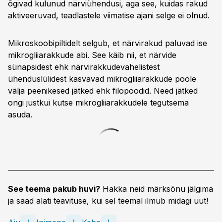
õgivad kulunud närviühendusi, aga see, kuidas rakud
aktiveeruvad, teadlastele viimatise ajani selge ei olnud.
Mikroskoobipiltidelt selgub, et närvirakud paluvad ise
mikrogliiarakkude abi. See käib nii, et närvide
sünapsidest ehk närvirakkudevahelistest
ühenduslülidest kasvavad mikrogliiarakkude poole
välja peenikesed jätked ehk filopoodid. Need jätked
ongi justkui kutse mikro­gliiarakkudele tegutsema
asuda.
See teema pakub huvi?
Hakka neid märksõnu jälgima
ja saad alati teavituse, kui sel teemal ilmub midagi uut!