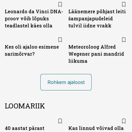
Leonardo da Vinci DNA-
Läänemere põhjast leiti
proov võib lõpuks
šampanjapudeleid
teadlastel käes olla
tulvil iidne vrakk
Kes oli ajaloo esimene
Meteoroloog Alfred
sarimõrvar?
Wegener pani mandrid
liikuma
Rohkem ajaloost
LOOMARIIK
40 aastat pärast
Kas linnud võivad olla