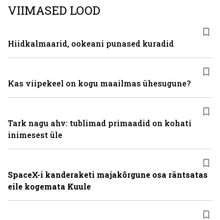
VIIMASED LOOD
Hiidkalmaarid, ookeani punased kuradid
Kas viipekeel on kogu maailmas ühesugune?
Tark nagu ahv: tublimad primaadid on kohati
inimesest üle
SpaceX-i kanderaketi majakõrgune osa räntsatas
eile kogemata Kuule