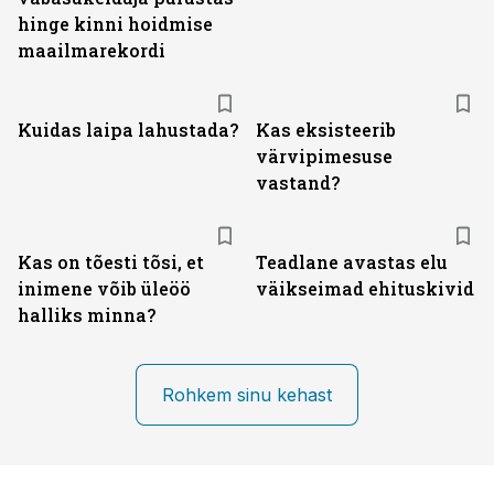
hinge kinni hoidmise
maailmarekordi
Kuidas laipa lahustada?
Kas eksisteerib
värvipimesuse
vastand?
Kas on tõesti tõsi, et
Teadlane avastas elu
inimene võib üleöö
väikseimad ehituskivid
halliks minna?
Rohkem sinu kehast