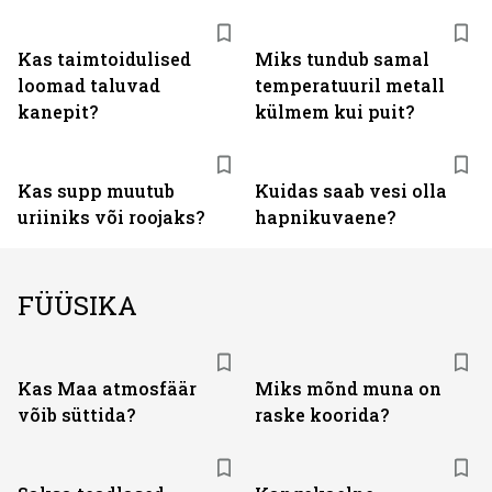
Kas taimtoidulised
Miks tundub samal
loomad taluvad
temperatuuril metall
kanepit?
külmem kui puit?
Kas supp muutub
Kuidas saab vesi olla
uriiniks või roojaks?
hapnikuvaene?
FÜÜSIKA
Kas Maa atmosfäär
Miks mõnd muna on
võib süttida?
raske koorida?