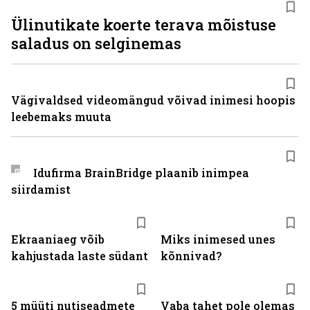
Ülinutikate koerte terava mõistuse
saladus on selginemas
Vägivaldsed videomängud võivad inimesi hoopis
leebemaks muuta
Idufirma BrainBridge plaanib inimpea
siirdamist
Ekraaniaeg võib
Miks inimesed unes
kahjustada laste südant
kõnnivad?
5 müüti nutiseadmete
Vaba tahet pole olemas