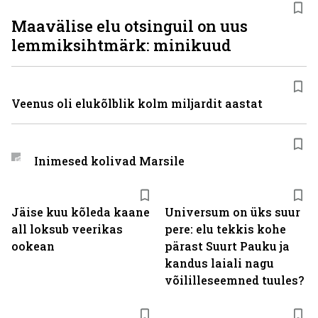
Maavälise elu otsinguil on uus
lemmiksihtmärk: minikuud
Veenus oli elukõlblik kolm miljardit aastat
Inimesed kolivad Marsile
Jäise kuu kõleda kaane
Universum on üks suur
all loksub veerikas
pere: elu tekkis kohe
ookean
pärast Suurt Pauku ja
kandus laiali nagu
võililleseemned tuules?