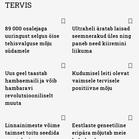
TERVIS
89 000 osalejaga
Ultraheli äratab laisad
uuringust selgus öise
seemnerakud üles ning
tehisvalguse mõju
paneb need kiiremini
südamele
liikuma
Uus geel taastab
Kudumisel leiti olevat
hambaemaili ja võib
vaimsele tervisele
hambaravi
positiivne mõju
revolutsiooniliselt
muuta
Linnainimeste võime
Eestlaste geneetiline
taimset toitu seedida
eripära mõjutab meie