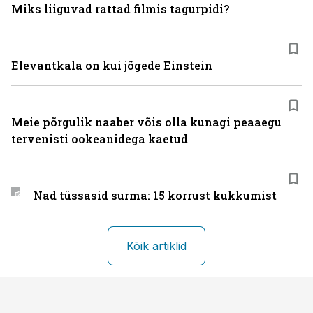
Miks liiguvad rattad filmis tagurpidi?
Elevantkala on kui jõgede Einstein
Meie põrgulik naaber võis olla kunagi peaaegu
tervenisti ookeanidega kaetud
Nad tüssasid surma: 15 korrust kukkumist
Kõik artiklid