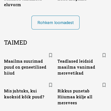
eluvorm
Rohkem loomadest
TAIMED
Maailma suurimad
Teadlased leidsid
puud on geneetilised
maailma vanimad
hiiud
merevetikad
Mis juhtuks, kui
Rikkus punetab
kaoksid kõik puud?
Hiiumaa külje all
merevees