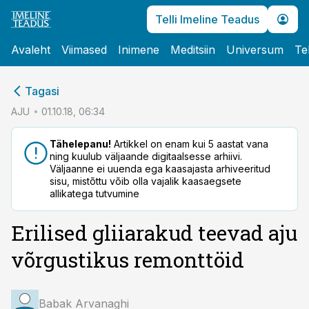
Telli Imeline Teadus
Avaleht
Viimased
Inimene
Meditsiin
Universum
Te
cebook
Tagasi
Twitter)
AJU
01.10.18, 06:34
kedIn
Tähelepanu!
Artikkel on enam kui 5 aastat vana
ning kuulub väljaande digitaalsesse arhiivi.
ail
Väljaanne ei uuenda ega kaasajasta arhiveeritud
sisu, mistõttu võib olla vajalik kaasaegsete
k
allikatega tutvumine
Erilised gliiarakud teevad aju
võrgustikus remonttöid
Babak Arvanaghi