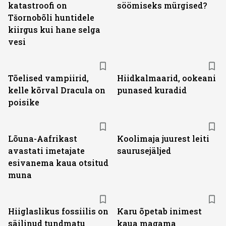
katastroofi on
söömiseks mürgised?
Tšornobõli huntidele
kiirgus kui hane selga
vesi
Tõelised vampiirid,
Hiidkalmaarid, ookeani
kelle kõrval Dracula on
punased kuradid
poisike
Lõuna-Aafrikast
Koolimaja juurest leiti
avastati imetajate
saurusejäljed
esivanema kaua otsitud
muna
Hiiglaslikus fossiilis on
Karu õpetab inimest
säilinud tundmatu
kaua magama