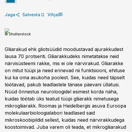
Jaga
Salvesta
Vihja
© Shutterstock
Gliiarakud ehk gliotsüüdid moodustavad ajurakkudest
lausa 70 protsenti. Gliiarakkudeks nimetatakse neid
närvisüsteemi rakke, mis ei ole närvirakud. Gliiarakke
on mitut tüüpi ja need erinevad nii funktsiooni, ehituse
kui ka oma asukoha poolest. See, kuidas need täpselt
töötavad, pakub teadlastele tänase päevani üllatusi.
Nüüd õnnestus neuroloogidel esimest korda näha,
kuidas töötab üks teatud tüüpi gliiarakk nimetusega
mikrogliiarakk. Roomas ja Heidelbergis asuva Euroopa
molekulaarbioloogialabori teadlased said
mikroskoobipildid sellest, kuidas need närvirakkudega
koostoimivad. Juba varem oli teada, et mikrogliiarakud