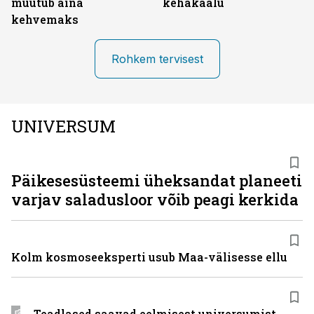
muutub aina
kehakaalu
kehvemaks
Rohkem tervisest
UNIVERSUM
Päikesesüsteemi üheksandat planeeti
varjav saladusloor võib peagi kerkida
Kolm kosmoseeksperti usub Maa-välisesse ellu
Teadlased saavad eelmisest universumist