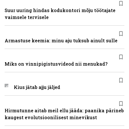
Suur uuring hindas kodukontori mõju töötajate
vaimsele tervisele
Armastuse keemia: minu aju tuksub ainult sulle
Miks on vinni­pigistusvideod nii menukad?
Kius jätab ajju jäljed
Hirmutunne aitab meil ellu jääda: paanika pärineb
kaugest evolutsioonilisest minevikust