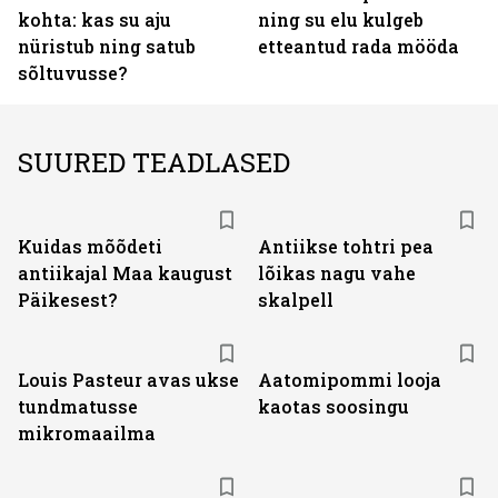
kohta: kas su aju
ning su elu kulgeb
nüristub ning satub
etteantud rada mööda
sõltuvusse?
SUURED TEADLASED
Kuidas mõõdeti
Antiikse tohtri pea
antiikajal Maa kaugust
lõikas nagu vahe
Päikesest?
skalpell
Louis Pasteur avas ukse
Aatomipommi looja
tundmatusse
kaotas soosingu
mikromaailma