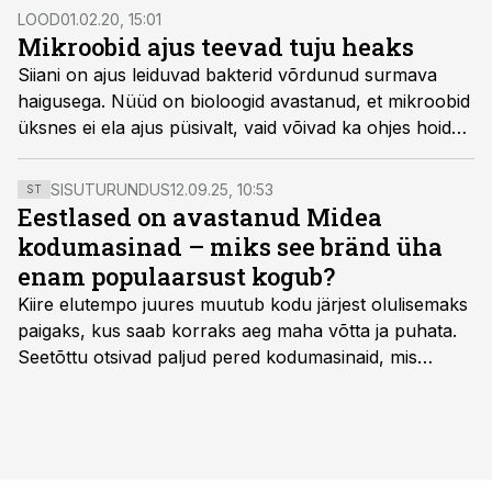
LOOD
01.02.20, 15:01
Mikroobid ajus teevad tuju heaks
Siiani on ajus leiduvad bakterid võrdunud surmava
haigusega. Nüüd on bioloogid avastanud, et mikroobid
üksnes ei ela ajus püsivalt, vaid võivad ka ohjes hoida
psüühilisi vaevusi, äratada vaimse energia ja
parandada meeleolu.
SISUTURUNDUS
12.09.25, 10:53
ST
Eestlased on avastanud Midea
kodumasinad – miks see bränd üha
enam populaarsust kogub?
Kiire elutempo juures muutub kodu järjest olulisemaks
paigaks, kus saab korraks aeg maha võtta ja puhata.
Seetõttu otsivad paljud pered kodumasinaid, mis
oleksid usaldusväärsed, säästaksid aega ja looksid
kodus mõnusama keskkonna. Just neid vajadusi täidab
rahvusvaheline kodumasinate tootja Midea, mis on
Eestis viimastel aastatel kiiresti tuntust kogunud.