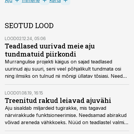
Aju
Inimene
Keha
SEOTUD LOOD
LOOD
02.12.24, 05:06
Teadlased uurivad meie aju
tundmatuid piirkondi
Murrangulise projekti käigus on sajad teadlased
uurinud aju suuri, seni veel põhjalikult tundmata osi
ning ilmsiks on tulnud nii mõnigi üllatav tõsiasi. Need
uued teadmised võivad peagi kergemaks teha miljonite
inimeste elu.
LOOD
01.08.19, 16:15
Treenitud rakud leiavad ajuvähi
Aju sisaldab miljardeid tugirakke, mis tagavad
närvirakkude funktsioneerimise. Needsamad abirakud
võivad areneda vähkkoeks. Nüüd on teadlastel valmis
saanud võimas relv haigete rakkude vastu.