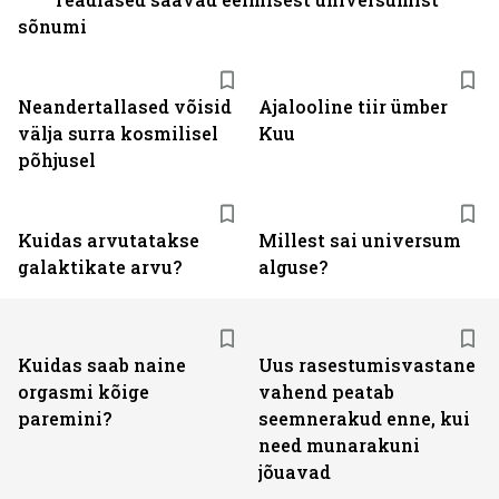
sõnumi
Neandertallased võisid
Ajalooline tiir ümber
välja surra kosmilisel
Kuu
põhjusel
Kuidas arvutatakse
Millest sai universum
galaktikate arvu?
alguse?
Kuidas saab naine
Uus rasestumisvastane
orgasmi kõige
vahend peatab
paremini?
seemnerakud enne, kui
need munarakuni
jõuavad