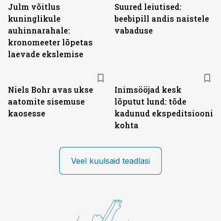
Julm võitlus
Suured leiutised:
kuninglikule
beebipill andis naistele
auhinnarahale:
vabaduse
kronomeeter lõpetas
laevade ekslemise
Niels Bohr avas ukse
Inimsööjad kesk
aatomite sisemuse
lõputut lund: tõde
kaosesse
kadunud ekspeditsiooni
kohta
Veel kuulsaid teadlasi