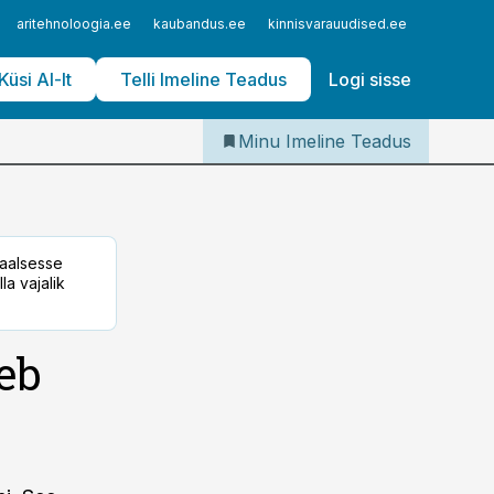
Iseteenindus
aritehnoloogia.ee
kaubandus.ee
kinnisvarauudised.ee
logistika
Telli Imeline Teadus
Küsi AI-lt
Telli Imeline Teadus
Logi sisse
Minu Imeline Teadus
taalsesse
la vajalik
eb