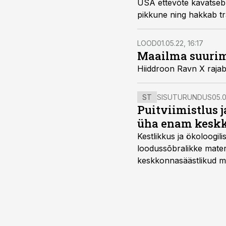
USA ettevõte kavatseb 
pikkune ning hakkab tra
LOOD
01.05.22, 16:17
Maailma suurim 
Hiiddroon Ravn X rajab
ST
SISUTURUNDUS
05.0
Puitviimistlus j
üha enam keskk
Kestlikkus ja ökoloogil
loodussõbralikke mater
keskkonnasäästlikud mate
–mugavuse?