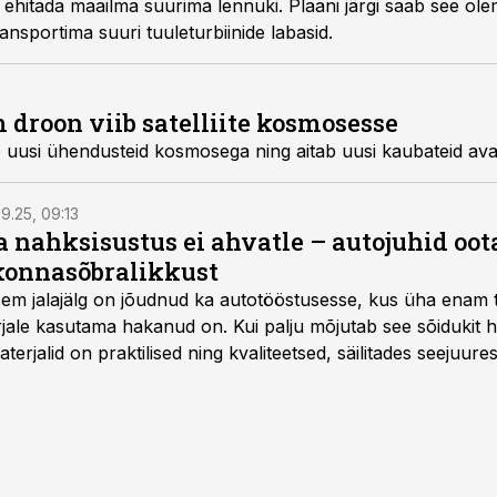
ehitada maailma suurima lennuki. Plaani järgi saab see ole
nsportima suuri tuuleturbiinide labasid.
droon viib satelliite kosmosesse
 uusi ühendusteid kosmosega ning aitab uusi kaubateid av
9.25, 09:13
a nahksisustus ei ahvatle – autojuhid oot
onnasõbralikkust
isem jalajälg on jõudnud ka autotööstusesse, kus üha enam t
jale kasutama hakanud on. Kui palju mõjutab see sõidukit ha
rjalid on praktilised ning kvaliteetsed, säilitades seejuures