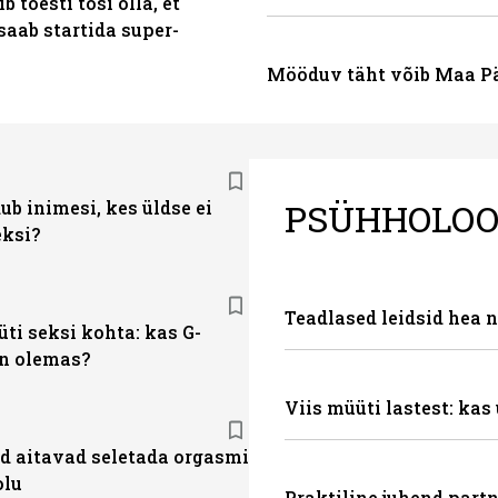
b tõesti tõsi olla, et
saab startida super-
Mööduv täht võib Maa Pä
PSÜHHOLOO
ub inimesi, kes üldse ei
eksi?
Teadlased leidsid hea n
ti seksi kohta: kas G-
n olemas?
Viis müüti lastest: ka
d aitavad seletada orgasmi
olu
Praktiline juhend partn