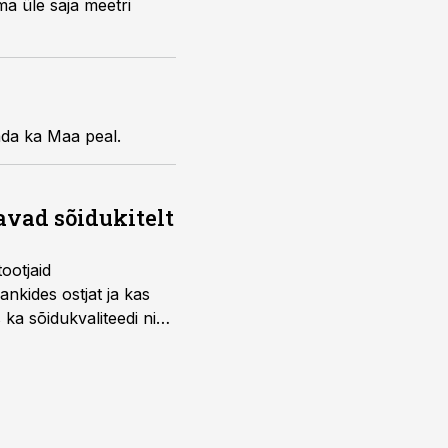
ma üle saja meetri
ada ka Maa peal.
avad sõidukitelt
ootjaid
nkides ostjat ja kas
 ka sõidukvaliteedi ning