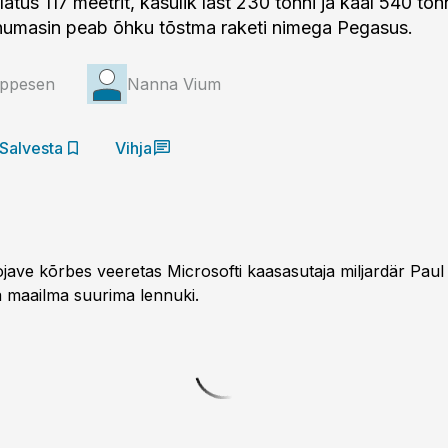
latus 117 meetrit, kasulik last 230 tonni ja kaal 540 ton
ennumasin peab õhku tõstma raketi nimega Pegasus.
eppesen
Nanna Vium
Salvesta
Vihja
jave kõrbes veere­tas Microsofti kaasasutaja miljardär Paul A
ja maailma suurima lennuki.