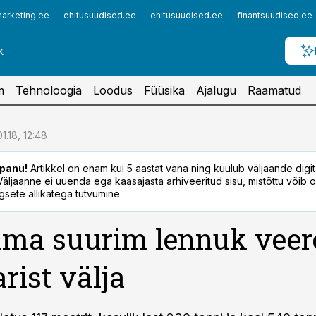
arketing.ee
ehitusuudised.ee
ehitusuudised.ee
finantsuudised.ee
m
Tehnoloogia
Loodus
Füüsika
Ajalugu
Raamatud
01.18, 12:48
panu!
Artikkel on enam kui 5 aastat vana ning kuulub väljaande digi
. Väljaanne ei uuenda ega kaasajasta arhiveeritud sisu, mistõttu võib ol
sete allikatega tutvumine
ma suurim lennuk veer
rist välja