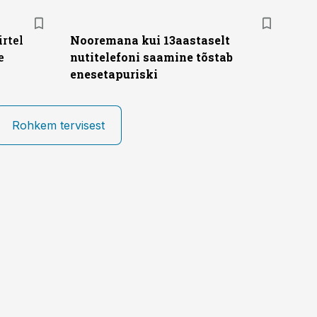
rtel
Nooremana kui 13aastaselt
e
nutitelefoni saamine tõstab
enesetapuriski
Rohkem tervisest