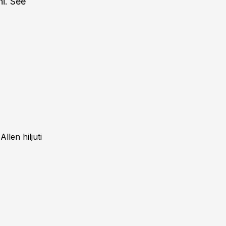
ni. See
llen hiljuti