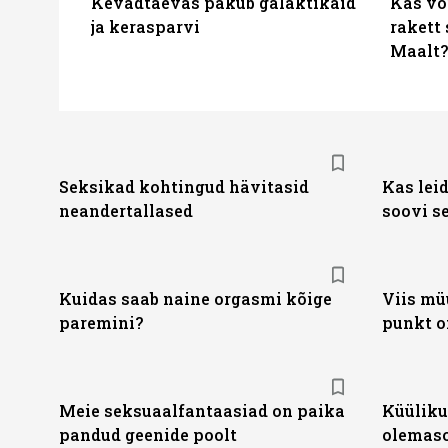
Kevadtaevas pakub galaktikaid
Kas või
ja kerasparvi
rakett 
Maalt?
Seksikad kohtingud hävitasid
Kas leid
neandertallased
soovi s
Kuidas saab naine orgasmi kõige
Viis müü
paremini?
punkt o
Meie seksuaalfantaasiad on paika
Küüliku
pandud geenide poolt
olemas