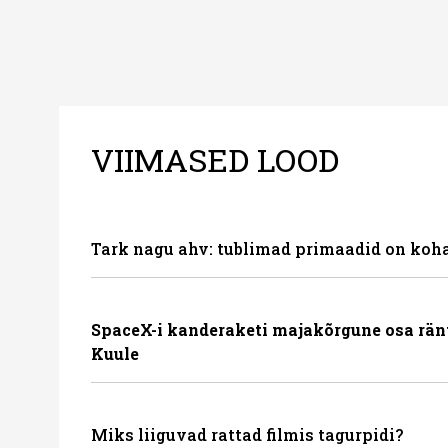
VIIMASED LOOD
Tark nagu ahv: tublimad primaadid on koha
SpaceX-i kanderaketi majakõrgune osa rän
Kuule
Miks liiguvad rattad filmis tagurpidi?