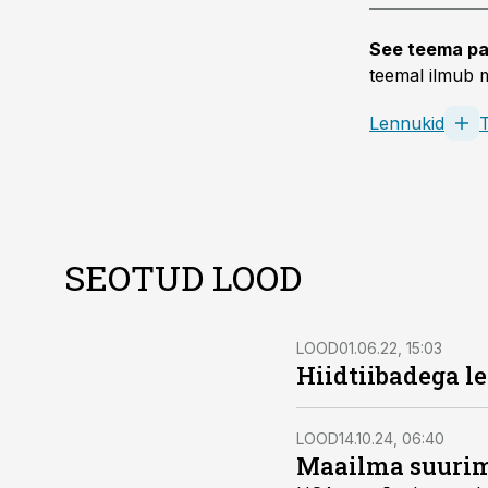
See teema pa
teemal ilmub m
Lennukid
SEOTUD LOOD
LOOD
01.06.22, 15:03
Hiidtiibadega l
LOOD
14.10.24, 06:40
Maailma suurim