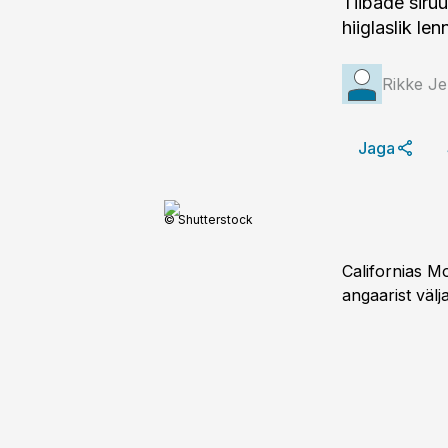
Tiibade siruu
hiiglaslik l
Rikke J
Jaga
© Shutterstock
Californias Mo
angaarist väl