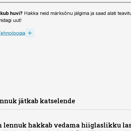
kub huvi?
Hakka neid märksõnu jälgima ja saad alati teavitu
idagi uut!
Tehnoloogia
ennuk jätkab katselende
 lennuk hakkab vedama hiiglaslikku las