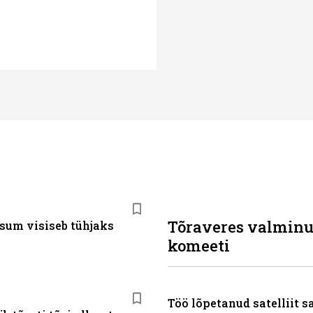
Tõraveres valminu
sum visiseb tühjaks
komeeti
Töö lõpetanud satelliit 