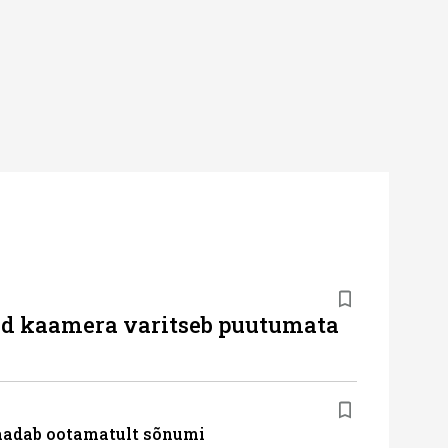
d kaamera varitseb puutumata
saadab ootamatult sõnumi