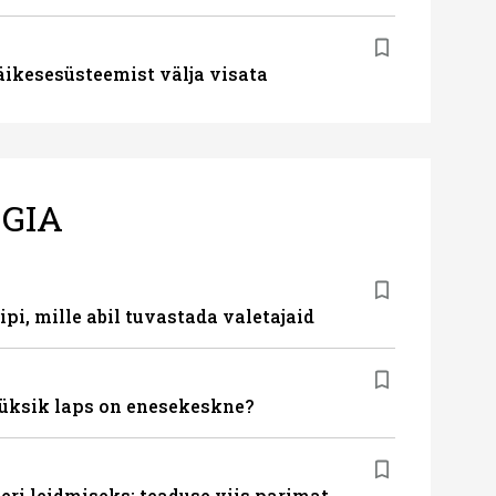
ikesesüsteemist välja visata
GIA
ipi, mille abil tuvastada valetajaid
s üksik laps on enesekeskne?
eri leidmiseks: teaduse viis parimat