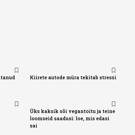
utanud
Kiirete autode müra tekitab stressi
Üks kaksik sõi vegantoitu ja teine
loomseid saadusi: loe, mis edasi
sai