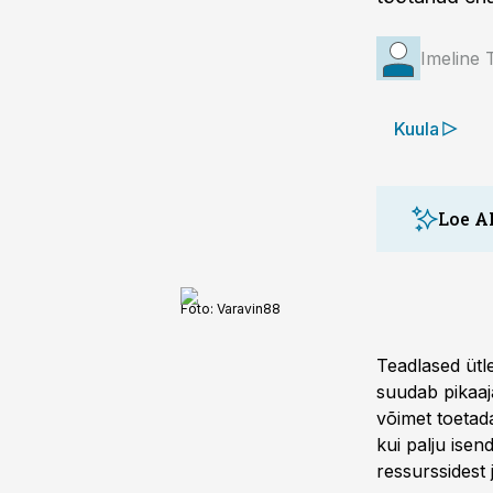
Imeline 
Kuula
Loe A
Uus uuring
Foto:
Varavin88
inimkonna
piiriks p
Teadlased ütle
miljardit.
suudab pikaaj
nõudlust 
võimet toetada
energia ka
kui palju isend
jätkusuut
ressurssidest 
tarbimise