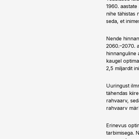
1960. aastate
nihe tähistas
seda, et inim
Nende hinnang
2060.–2070. aa
hinnanguline 
kaugel optima
2,5 miljardit i
Uuringust ilm
tähendas kiir
rahvaarv, sed
rahvaarv märk
Erinevus optim
tarbimisega. 