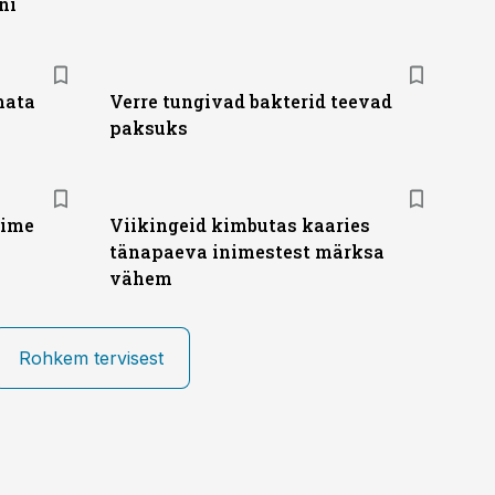
ni
mata
Verre tungivad bakterid teevad
paksuks
õime
Viikingeid kimbutas kaaries
tänapaeva inimestest märksa
vähem
Rohkem tervisest