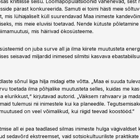
as kriitilisse seisu. Loomapopulatsioonid vähenevad, sest 
sside pärast konkureerida. Samuti ei toimi hästi meie sõltu
st, mis lühiajaliselt küll suurendavad Maa inimeste kandevõi
miseks, mis meie eluviisi toetavad. Nende kütuste põletamin
kliimamuutusi, mis häirivad ökosüsteeme.
üsteemid on juba surve all ja ilma kiirete muutusteta energ
ses seisavad miljardid inimesed silmitsi kasvava ebastabiilsu
dlaste sõnul liiga hilja midagi ette võtta. „Maa ei suuda tulev
rvu toetada ilma põhjalike muutusteta selles, kuidas me k
 ja elurikkust,“ kirjutavad autorid. „Väiksem rahvaarv ja ma
aid tulemusi nii inimestele kui ka planeedile. Tegutsemisak
 muutused on veel võimalikud, kui riigid teevad koostööd.”
õtmise all ei pea teadlased silmas inimeste hulga vägivaldse
d sedavõrd ekstreemset, vaid sotsiokultuuriliste praktikate