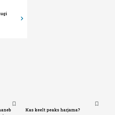
08.12.25, 15:43
uugi
Kliima soojen
naneb
Kas keelt peaks harjama?