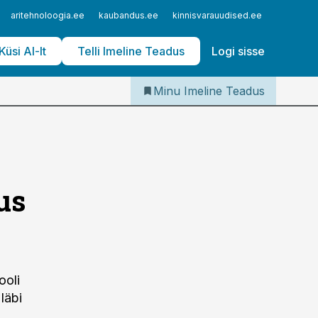
Iseteenindus
aritehnoloogia.ee
kaubandus.ee
kinnisvarauudised.ee
logistika
Telli Imeline Teadus
Küsi AI-lt
Telli Imeline Teadus
Logi sisse
Minu Imeline Teadus
us
ooli
 läbi