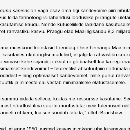
Homo sapiens
on väga osav oma liigi kandevõime piiri nihu
us leida tehnoloogilisi lahendusi looduslike piirangute ületam
e kasutamise kaudu. Nende kütuseliikide laialdane kasutusele
iiret rahvastiku kasvu. Praegu elab Maal ligikaudu 8,3 miljardi
tema meeskond koostasid tõenduspõhise hinnangu Maa in
kasutades ökoloogilisi mudeleid, et jälgida rahvastiku suur
i viimase kahe sajandi jooksul nii globaalselt kui ka regiona
imaalset kandevõimet – teoreetilist absoluutpiiri sõltumata n
 sõdadest – ning optimaalset kandevõimet, mille puhul rahvas
uutlik ja inimeste elu vastab minimaalsele elatustasemele.
 sammu pidada sellega, kuidas me ressursse kasutame. Se
tänast nõudlust ilma suurte muutusteta; meie tulemused näit
aneeti rohkem, kui see suudab taluda,“ ütleb Bradshaw.
dsid, et enne 1950. aastaid kasvas inimkond üha kiirenevas 