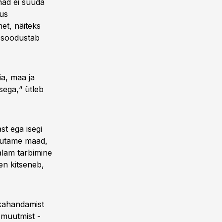
nad ei suuda
vus
met, näiteks
e soodustab
ia, maa ja
sega,“ ütleb
ast ega isegi
asutame maad,
dalam tarbimine
en kitseneb,
t kahandamist
 muutmist -