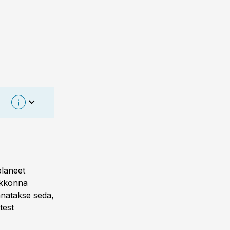
 näitab, et
liseks
oleks 2,5
planeet
i suuda
eskkonna
, vee ja
innatakse seda,
a
test
e koostööd
ikud.