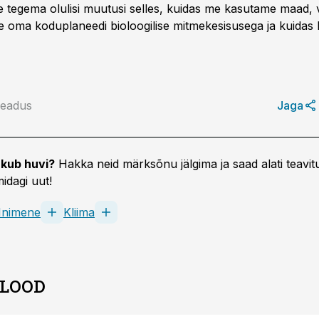
e tegema olulisi muutusi selles, kuidas me kasutame maad, v
e oma koduplaneedi bioloogilise mitmekesisusega ja kuidas
Teadus
Jaga
kub huvi?
Hakka neid märksõnu jälgima ja saad alati teavitu
idagi uut!
Inimene
Kliima
 LOOD