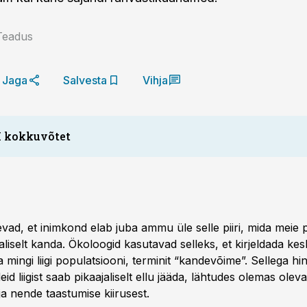
Teadus
Jaga
Salvesta
Vihja
I kokkuvõtet
 Austraalia Flindersi ülikoolist, Corey Bradshaw juhtimisel,
 arv on ületanud Maa pikaajalist kandevõimet, mille teoreeti
eetakse umbes 12 miljardit inimest, samas kui optimaalne arv 
vad, et inimkond elab juba ammu üle selle piiri, mida meie 
 Praegune rahvaarv on 8,3 miljardit, mille juures ressursid e
aliselt kanda. Ökoloogid kasutavad selleks, et kirjeldada k
katta. Teadlased rõhutavad vajadust drastilisi muudatusi maa
 mingi liigi populatsiooni, terminit “kandevõime”. Sellega h
sutamises, et vältida inimtekkelisi kliimamuutusi ning toetad
eid liigist saab pikaajaliselt ellu jääda, lähtudes olemas oleva
likku kasvu. Surve ökosüsteemidele kasvab, kui riigid ei te
ja nende taastumise kiirusest.
 ja rahvaarvu vähendamiseks, kuid muutused on veel võimal