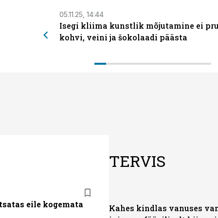
05.11.25, 14:44
Isegi kliima kunstlik mõjutamine ei pr
kohvi, veini ja šokolaadi päästa
TERVIS
tsatas eile kogemata
Kahes kindlas vanuses va