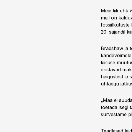
Meie liik ehk
meil on kalduv
fossiilkütust
20. sajandil k
Bradshaw ja 
kandevõimele, 
kiiruse muutus
eristavad maks
haigustest ja
ühtaegu jätkus
„Maa ei suuda
toetada isegi 
survestame pl
Teadlased lei