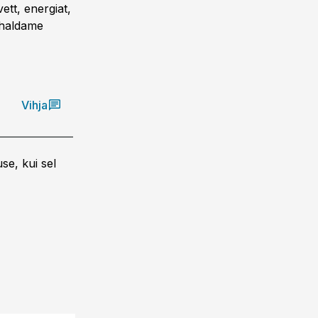
ett, energiat,
 haldame
Vihja
se, kui sel