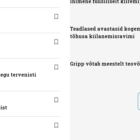
inimene füüsiliselt kiiremi
Teadlased avastasid koge
tõhusa kiilanemisravimi
Gripp võtab meestelt teov
egu tervenisti
ist