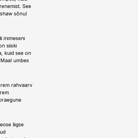
renemist. See
adshaw sõnul
i inimeseni
n siiski
, kuid see on
rv Maal umbes
uurem rahvaarv
urem
 praegune
eose liigse
nud