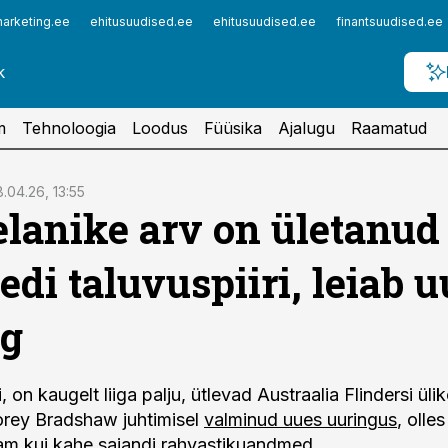
arketing.ee
ehitusuudised.ee
ehitusuudised.ee
finantsuudised.ee
m
Tehnoloogia
Loodus
Füüsika
Ajalugu
Raamatud
.04.26, 13:55
lanike arv on ületanud
edi taluvuspiiri, leiab u
ng
, on kaugelt liiga palju, ütlevad Austraalia Flindersi ülik
orey Bradshaw juhtimisel
valminud uues uuringus
, olles
m kui kahe sajandi rahvastikuandmed.