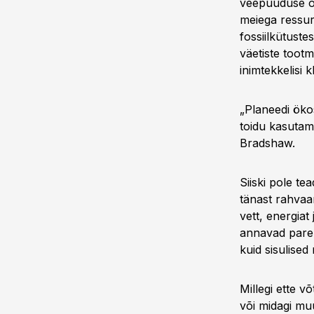
veepuuduse os
meiega ressur
fossiilkütuste
väetiste toot
inimtekkelisi 
„Planeedi ökos
toidu kasutami
Bradshaw.
Siiski pole tea
tänast rahvaa
vett, energiat
annavad parem
kuid sisulised
Millegi ette v
või midagi muu