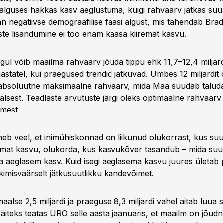
 alguses hakkas kasv aeglustuma, kuigi rahvaarv jätkas suu
 nn negatiivse demograafilise faasi algust, mis tähendab Br
este lisandumine ei too enam kaasa kiiremat kasvu.
ul võib maailma rahvaarv jõuda tippu ehk 11,7–12,4 miljard
statel, kui praegused trendid jätkuvad. Umbes 12 miljardit o
absoluutne maksimaalne rahvaarv, mida Maa suudab taluda
alsest. Teadlaste arvutuste järgi oleks optimaalne rahvaa
nimest.
neb veel, et inimühiskonnad on liikunud olukorrast, kus s
emat kasvu, olukorda, kus kasvukõver tasandub – mida su
a aeglasem kasv. Kuid isegi aeglasema kasvu juures ületab
imisväärselt jätkusuutlikku kandevõimet.
aalse 2,5 miljardi ja praeguse 8,3 miljardi vahel aitab luua s
Näiteks teatas ÜRO selle aasta jaanuaris, et maailm on jõud