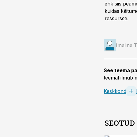
ehk siis peam
kuidas käitum
ressursse.
Imeline 
See teema pa
teemal ilmub m
Keskkond
SEOTUD