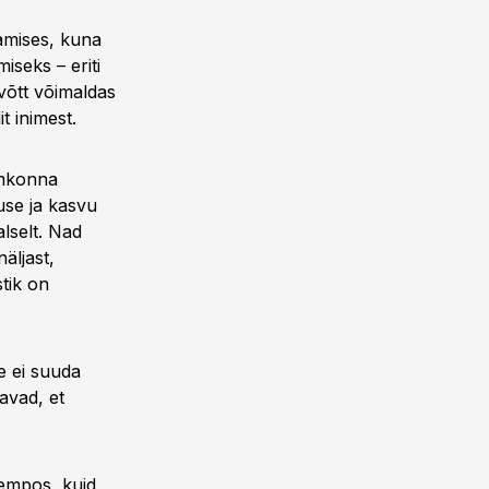
tamises, kuna
iseks – eriti
võtt võimaldas
t inimest.
imkonna
use ja kasvu
alselt. Nad
äljast,
tik on
e ei suuda
avad, et
tempos, kuid