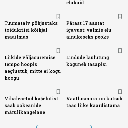
elukaid
Tuumatalv põhjustaks
Pärast 17 aastat
toidukriisi kõikjal
igavust: valmis elu
maailmas
ainukeseks peoks
Liikide väljasuremise
Lindude laulutung
tempo hoopis
koguneb tasapisi
aeglustub, mitte ei kogu
hoogu
Vihaleaetud kašelotist
Vaatlusmaraton kutsub
saab ookeanide
taas liike kaardistama
märulikangelane