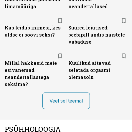
limamüüriga
neandertallased
Kas leidub inimesi, kes
Suured leiutised:
üldse ei soovi seksi?
beebipill andis naistele
vabaduse
Millal hakkasid meie
Küülikud aitavad
esivanemad
seletada orgasmi
neandertallastega
olemasolu
seksima?
Veel sel teemal
PSÜHHOLOOGIA