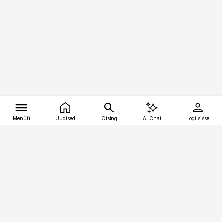
Menüü
Uudised
Otsing
AI Chat
Logi sisse
Vana-Lõuna 39/1, 19094 Tallinn
(+372) 667 0111
tellimiskeskus@aripaev.ee
Telli Imeline Teadus
Uudiskirjad