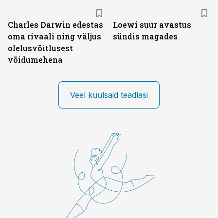
Charles Darwin edestas
Loewi suur avastus
oma rivaali ning väljus
sündis magades
olelusvõitlusest
võidumehena
Veel kuulsaid teadlasi