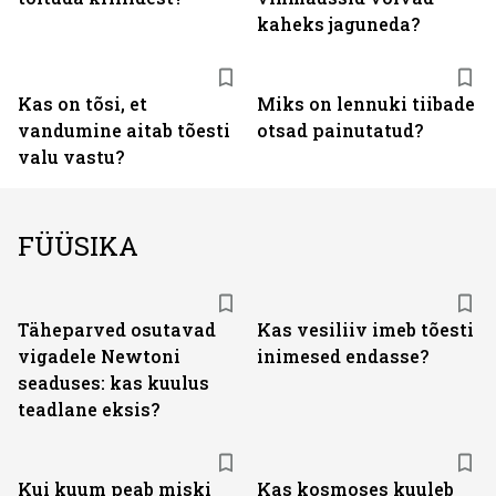
kaheks jaguneda?
Kas on tõsi, et
Miks on lennuki tiibade
vandumine aitab tõesti
otsad painutatud?
valu vastu?
FÜÜSIKA
Täheparved osutavad
Kas vesiliiv imeb tõesti
vigadele Newtoni
inimesed endasse?
seaduses: kas kuulus
teadlane eksis?
Kui kuum peab miski
Kas kosmoses kuuleb