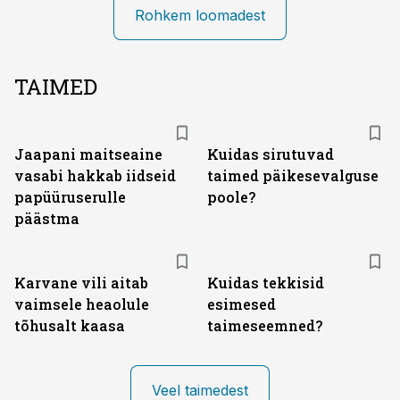
Rohkem loomadest
TAIMED
Jaapani maitseaine
Kuidas sirutuvad
vasabi hakkab iidseid
taimed päikesevalguse
papüüruserulle
poole?
päästma
Karvane vili aitab
Kuidas tekkisid
vaimsele heaolule
esimesed
tõhusalt kaasa
taimeseemned?
Veel taimedest