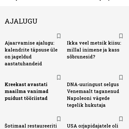
AJALUGU
Ajaarvamise ajalugu:
Ikka veel metsik kiisu:
kalendrite täpsuse üle
millal inimene ja kass
on jageldud
sõbrunesid?
aastatuhandeid
Kreekast avastati
DNA-uuringust selgus
maailma vanimad
Venemaalt taganenud
puidust tööriistad
Napoleoni vägede
tegelik hukutaja
Šotimaal restaureeriti
USA orjapidajatele oli