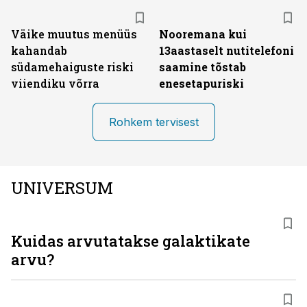
Väike muutus menüüs
Nooremana kui
kahandab
13aastaselt nutitelefoni
südamehaiguste riski
saamine tõstab
viiendiku võrra
enesetapuriski
Rohkem tervisest
UNIVERSUM
Kuidas arvutatakse galaktikate
arvu?