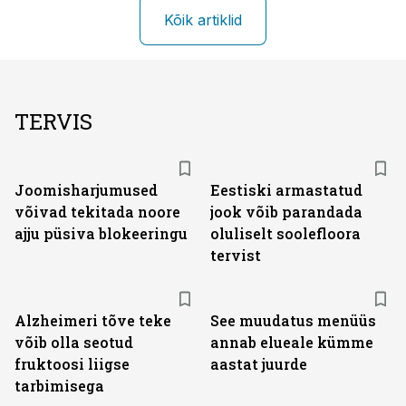
Kõik artiklid
TERVIS
Joomisharjumused
Eestiski armastatud
võivad tekitada noore
jook võib parandada
ajju püsiva blokeeringu
oluliselt soolefloora
tervist
Alzheimeri tõve teke
See muudatus menüüs
võib olla seotud
annab elueale kümme
fruktoosi liigse
aastat juurde
tarbimisega