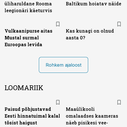
üliharuldane Rooma
Baltikum hoiatav näide
leegionäri käeturvis
Vulkaanipurse aitas
Kas kunagi on olnud
Mustal surmal
aasta 0?
Euroopas levida
Rohkem ajaloost
LOOMARIIK
Paisud põhjustavad
Maaülikooli
Eesti hinnatuimal kalal
omalaadses kaameras
tõsist haigust
näeb pisikesi vee-