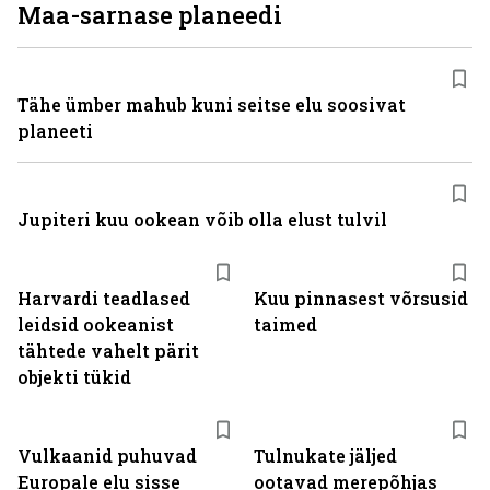
Maa-sarnase planeedi
Tähe ümber mahub kuni seitse elu soosivat
planeeti
Jupiteri kuu ookean võib olla elust tulvil
Harvardi teadlased
Kuu pinnasest võrsusid
leidsid ookeanist
taimed
tähtede vahelt pärit
objekti tükid
Vulkaanid puhuvad
Tulnukate jäljed
Europale elu sisse
ootavad merepõhjas