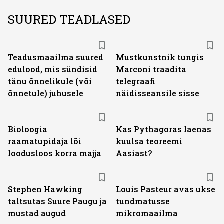
SUURED TEADLASED
Teadusmaailma suured
Mustkunstnik tungis
edulood, mis sündisid
Marconi traadita
tänu õnnelikule (või
telegraafi
õnnetule) juhusele
näidisseansile sisse
Bioloogia
Kas Pythagoras laenas
raamatupidaja lõi
kuulsa teoreemi
loodusloos korra majja
Aasiast?
Stephen Hawking
Louis Pasteur avas ukse
taltsutas Suure Paugu ja
tundmatusse
mustad augud
mikromaailma