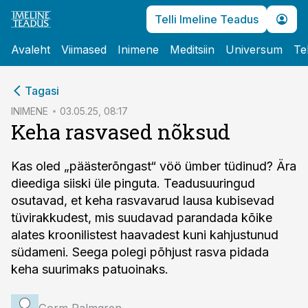
Telli Imeline Teadus
Avaleht
Viimased
Inimene
Meditsiin
Universum
Te
cebook
Tagasi
Twitter)
INIMENE
03.05.25, 08:17
Keha rasvased nõksud
kedIn
ail
Kas oled „päästerõngast“ vöö ümber tüdinud? Ära
dieediga siiski üle pinguta. Teadus­uuringud
k
osutavad, et keha rasvavarud lausa kubisevad
tüvi­rakkudest, mis suudavad parandada kõike
alates kroonilistest haavadest kuni kahjustunud
südameni. Seega polegi põhjust rasva pidada
keha suurimaks patuoinaks.