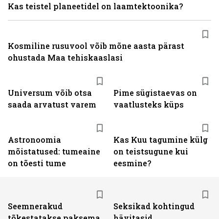
Kas teistel planeetidel on laamtektoonika?
Kosmiline rusuvool võib mõne aasta pärast
ohustada Maa tehiskaaslasi
Universum võib otsa
Pime sügistaevas on
saada arvatust varem
vaatlusteks küps
Astronoomia
Kas Kuu tagumine külg
mõistatused: tumeaine
on teistsugune kui
on tõesti tume
eesmine?
Seemnerakud
Seksikad kohtingud
tõkestatakse paksema
hävitasid