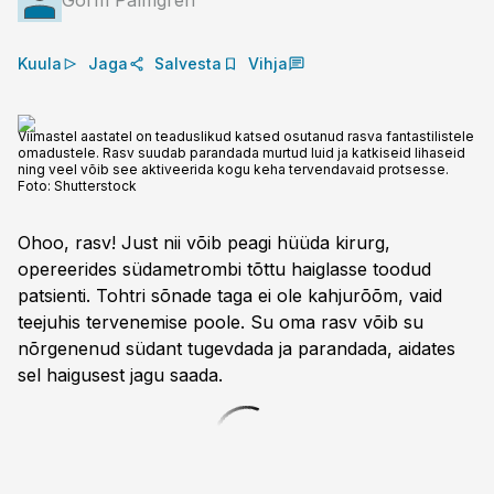
Gorm Palmgren
Kuula
Jaga
Salvesta
Vihja
Viimastel aastatel on teaduslikud katsed osutanud rasva fantastilistele
omadustele. Rasv suudab parandada murtud luid ja katkiseid lihaseid
ning veel võib see aktiveerida kogu keha tervendavaid protsesse.
Foto:
Shutterstock
Ohoo, rasv! Just nii võib peagi hüüda kirurg,
opereerides südame­trombi tõttu haiglasse toodud
patsienti. Tohtri sõnade taga ei ole kahjurõõm, vaid
teejuhis tervenemise poole. Su oma rasv võib su
nõrgenenud südant tugevdada ja parandada, aidates
sel haigusest jagu saada.