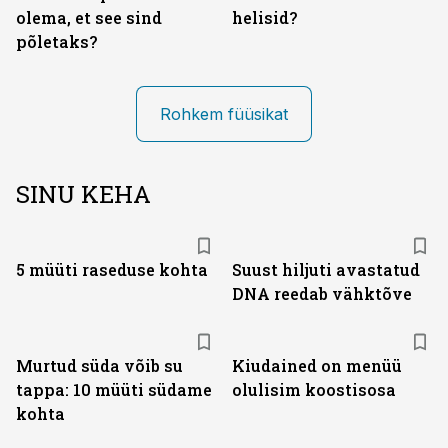
olema, et see sind
helisid?
põletaks?
Rohkem füüsikat
SINU KEHA
5 müüti raseduse kohta
Suust hiljuti avastatud
DNA reedab vähktõve
Murtud süda võib su
Kiudained on menüü
tappa: 10 müüti südame
olulisim koostisosa
kohta