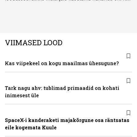
palju mõjutab see sõidukit hankides ostjat ja kas
keskkonnasäästlikud materjalid on praktilised ning
kvaliteetsed, säilitades seejuures ka sõidukvaliteedi
ning –mugavuse?
VIIMASED LOOD
Kas viipekeel on kogu maailmas ühesugune?
Tark nagu ahv: tublimad primaadid on kohati
inimesest üle
SpaceX-i kanderaketi majakõrgune osa räntsatas
eile kogemata Kuule