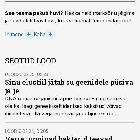
See teema pakub huvi?
Hakka neid märksõnu jälgima
ja saad alati teavituse, kui sel teemal ilmub midagi uut!
Inimene
Keha
SEOTUD LOOD
LOOD
20.02.25, 05:23
Sinu elustiil jätab su geenidele püsiva
jälje
DNA on iga organismi täpne retsept – ning samas ei
ole ka. Isegi geneetiliselt identsed kaksikud võivad
inimestena olla väga erinevad ja põhjuseks on
epigeneetilised protsessid. See tähendab, et toitumise,
ravimite ja keskkonna mõjud võivad muuta osa geene
LOOD
16.02.24, 06:05
passiivseks, ent teisi aktiveerida sedavõrd, et need
Verre tungivad bakterid teevad