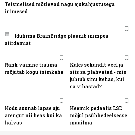
Teismelised mõtlevad nagu ajukahjustusega
inimesed
Idufirma BrainBridge plaanib inimpea
siirdamist
Ränk vaimne trauma
Kaks sekundit veel ja
mõjutab kogu inimkeha
siis sa plahvatad - mis
juhtub sinu kehas, kui
sa vihastad?
Kodu suunab lapse aju
Keemik pedaalis LSD
arengut nii heas kui ka
mõjul psühhedeelsesse
halvas
maailma