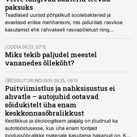
piltlikult öeldes lausa särisevad.
paksuks
Teadlased uurisid põhjalikult soolebaktereid ja
avastasid erilise mehhanismi, mis pidurdab rasvkoe
kasutamist ehk rahvakeeli rasvapõletust ning
suurendab samas 2. tüüpi diabeedi riski.
LOOD
14.06.23, 07:12
Miks tekib paljudel meestel
vananedes õllekõht?
SISUTURUNDUS
05.09.25, 09:13
ST
Puitviimistlus ja nahksisustus ei
ahvatle – autojuhid ootavad
sõidukitelt üha enam
keskkonnasõbralikkust
Kestlikkus ja ökoloogilisem jalajälg on jõudnud ka
autotööstusesse, kus üha enam tootjaid
loodussõbralikke materjale kasutama hakanud on. Kui