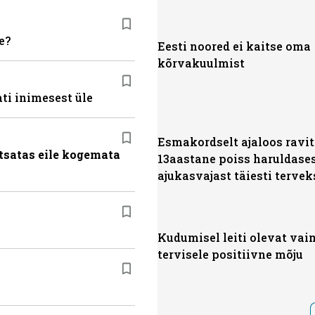
e?
Eesti noored ei kaitse oma
kõrvakuulmist
ti inimesest üle
Esmakordselt ajaloos ravit
tsatas eile kogemata
13aastane poiss haruldase
ajukasvajast täiesti tervek
Kudumisel leiti olevat vai
tervisele positiivne mõju