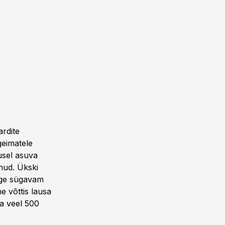
r­dite
geimatele
usel asuva
nud. Ükski
ige sügavam
e võttis lausa
ma veel 500