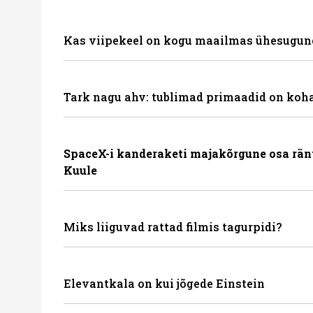
Kas viipekeel on kogu maailmas ühesugun
Tark nagu ahv: tublimad primaadid on koha
SpaceX-i kanderaketi majakõrgune osa rän
Kuule
Miks liiguvad rattad filmis tagurpidi?
Elevantkala on kui jõgede Einstein