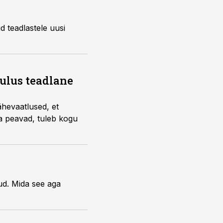
 teadlastele uusi
ulus teadlane
ähevaatlused, et
ka peavad, tuleb kogu
ud. Mida see aga