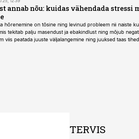
0.25, 12:39
ist annab nõu: kuidas vähendada stressi m
le
a hõrenemine on tõsine ning levinud probleem nii naiste ku
s tekitab palju masendust ja ebakindlust ning mõjub negatiiv
im viis peatada juuste väljalangemine ning juuksed taas tih
TERVIS