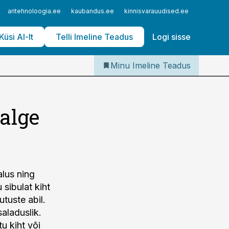
Iseteenindus
aritehnoloogia.ee
kaubandus.ee
kinnisvarauudised.ee
logistika
Telli Imeline Teadus
Küsi AI-lt
Telli Imeline Teadus
Logi sisse
Minu Imeline Teadus
alge
lus ning
 sibulat kiht
utuste abil.
aladuslik.
u kiht või