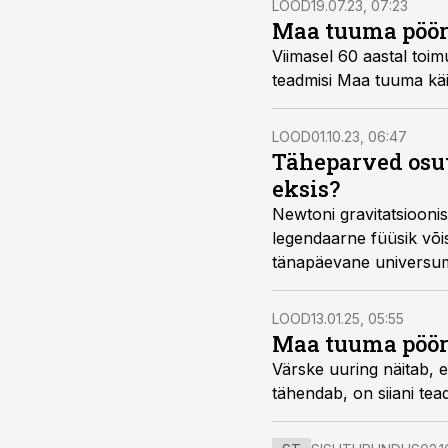
LOOD
19.07.23, 07:23
Maa tuuma pöö
Viimasel 60 aastal toi
teadmisi Maa tuuma käi
LOOD
01.10.23, 06:47
Täheparved osut
eksis?
Newtoni gravitatsiooni
legendaarne füüsik võis
tänapäevane universu
LOOD
13.01.25, 05:55
Maa tuuma pöö
Värske uuring näitab, 
tähendab, on siiani tea