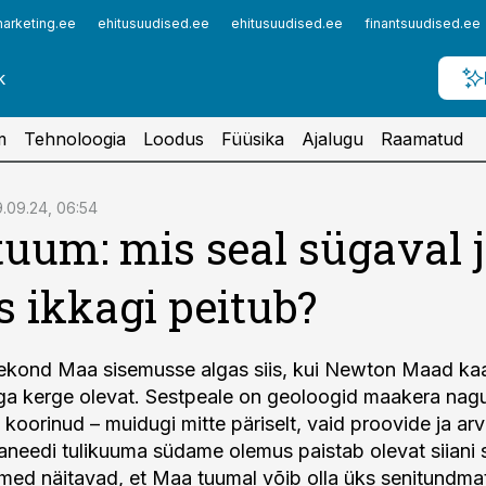
arketing.ee
ehitusuudised.ee
ehitusuudised.ee
finantsuudised.ee
m
Tehnoloogia
Loodus
Füüsika
Ajalugu
Raamatud
.09.24, 06:54
uum: mis seal sügaval j
is ikkagi peitub?
ekond Maa sisemusse algas siis, kui Newton Maad kaa
liiga kerge olevat. Sestpeale on geoloogid maakera nagu
hti koorinud – muidugi mitte päriselt, vaid proovide ja arv
needi tulikuuma südame olemus paistab olevat siiani s
ed näitavad, et Maa tuumal võib olla üks senitundmat