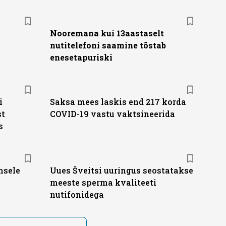
Nooremana kui 13aastaselt
nutitelefoni saamine tõstab
enesetapuriski
i
Saksa mees laskis end 217 korda
st
COVID-19 vastu vaktsineerida
s
msele
Uues Šveitsi uuringus seostatakse
meeste sperma kvaliteeti
nutifonidega