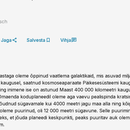
sch
Jaga
Salvesta
Vihja
astaga oleme õppinud vaatlema galaktikaid, mis asuvad milja
 kaugusel, saatnud kosmoseaparaate Päikese­süsteemi kau
ning inimene ise on astunud Maast 400 000 kilomeetri kaug
Omaenda koduplaneedil oleme aga vaevu pealispinda kratsi
jõudnud sügavamale kui 4000 meetri jagu maa alla ning kõ
 oleme puurinud, oli 12 000 meetri sügavune. Selle puurimin
lleks, et jõuda planeedi keskpunkti, peaks puuritav auk ole
m.