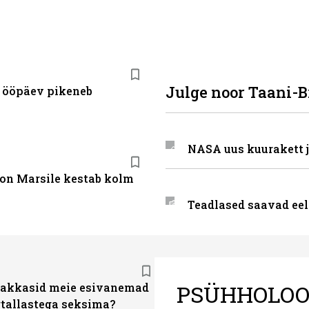
Julge noor Taani-Br
 ööpäev pikeneb
NASA uus kuurakett j
on Marsile kestab kolm
Teadlased saavad ee
PSÜHHOLOO
hakkasid meie esivanemad
tallastega seksima?