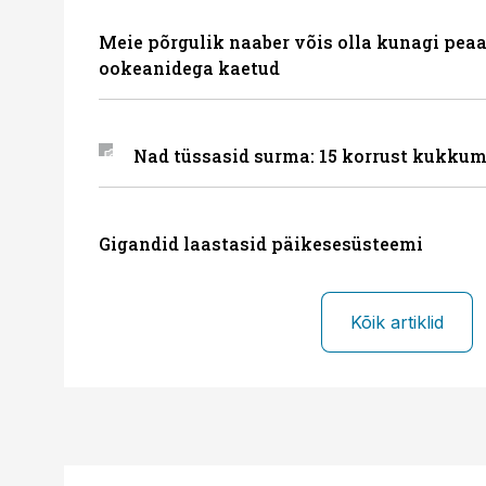
Meie põrgulik naaber võis olla kunagi peaa
ookeanidega kaetud
Nad tüssasid surma: 15 korrust kukkum
Gigandid laastasid päikesesüsteemi
Kõik artiklid