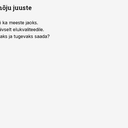
õju juuste
i ka meeste jaoks.
selt elukvaliteedile.
edaks ja tugevaks saada?