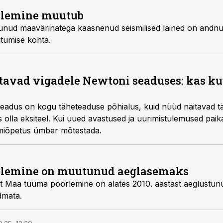
rlemine muutub
munud maavärinatega kaasnenud seismilised lained on andnud
tumise kohta.
avad vigadele Newtoni seaduses: kas ku
seadus on kogu täheteaduse põhialus, kuid nüüd näitavad t
 olla eksiteel. Kui uued avastused ja uurimistulemused pai
miõpetus ümber mõtestada.
rlemine on muutunud aeglasemaks
et Maa tuuma pöörlemine on alates 2010. aastast aeglustun
dmata.