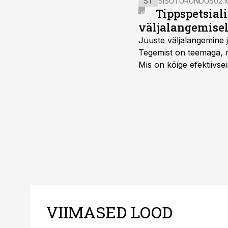
ST
SISUTURUNDUS
02.1
Tippspetsial
väljalangemise
Juuste väljalangemine j
Tegemist on teemaga, mi
Mis on kõige efektiivse
VIIMASED LOOD