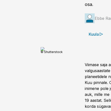
osa.
Ebbe Ra
Kuula
© Shutterstock
Viimase saja a
valgusaastate
planeetidele 
Kuu pinnale. 
inimene pole 
auk, mille me
19 aastat. Se
korda sügava