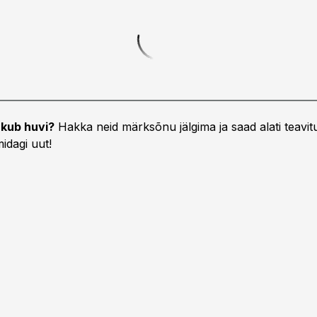
kub huvi?
Hakka neid märksõnu jälgima ja saad alati teavitu
idagi uut!