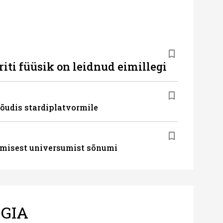
iti füüsik on leidnud eimillegi
õudis stardiplatvormile
lmisest universumist sõnumi
GIA