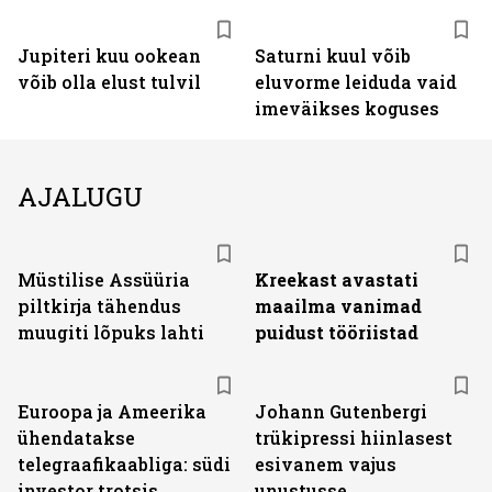
Jupiteri kuu ookean
Saturni kuul võib
võib olla elust tulvil
eluvorme leiduda vaid
imeväikses koguses
AJALUGU
Müstilise Assüüria
Kreekast avastati
piltkirja tähendus
maailma vanimad
muugiti lõpuks lahti
puidust tööriistad
Euroopa ja Ameerika
Johann Gutenbergi
ühendatakse
trükipressi hiinlasest
telegraafikaabliga: südi
esivanem vajus
investor trotsis
unustusse