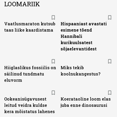
LOOMARIIK
Vaatlusmaraton kutsub
Hispaaniast avastati
taas liike kaardistama
esimene tõend
Hannibali
kurikuulsatest
sõjaelevantidest
Hiiglaslikus fossiilis on
Miks tekib
säilinud tundmatu
koolnukangestus?
eluvorm
Ookeanisügavusest
Koerataoline loom elas
leitud veidra kuldse
juba enne dinosaurusi
kera mõistatus lahenes