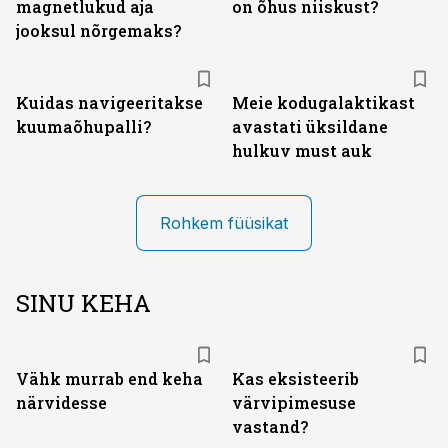
magnetlukud aja
on õhus niiskust?
jooksul nõrgemaks?
Kuidas navigeeritakse
Meie kodugalaktikast
kuumaõhupalli?
avastati üksildane
hulkuv must auk
Rohkem füüsikat
SINU KEHA
Vähk murrab end keha
Kas eksisteerib
närvidesse
värvipimesuse
vastand?