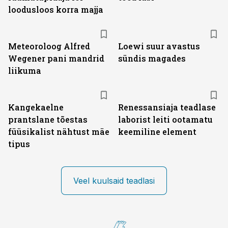
loodusloos korra majja
Meteoroloog Alfred
Loewi suur avastus
Wegener pani mandrid
sündis magades
liikuma
Kangekaelne
Renessansiaja teadlase
prantslane tõestas
laborist leiti ootamatu
füüsikalist nähtust mäe
keemiline element
tipus
Veel kuulsaid teadlasi