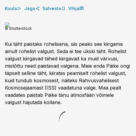
Kuula
Jaga
Salvesta
Vihja
© Shutterstock
Kui täht paistaks rohelisena, siis peaks see kiirgama
ainult rohelist valgust. Seda ei tee ükski täht. Rohelist
valgust kiirgavad tähed kiirgavad ka muid värvusi,
mistõttu need paistavad valgena. Meie enda Päike ongi
täpselt selline täht, kiirates peamiselt rohelist valgust,
kuid tundub kosmosest, näiteks Rahvusvahelisest
Kosmose­jaamast (ISS) vaadatuna valge. Maa pealt
vaadates paistab Päike tänu atmosfääri võimele
valgust hajutada kollane.