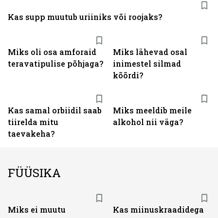
Kas supp muutub uriiniks või roojaks?
Miks oli osa amforaid
Miks lähevad osal
teravatipulise põhjaga?
inimestel silmad
kõõrdi?
Kas samal orbiidil saab
Miks meeldib meile
tiirelda mitu
alkohol nii väga?
taevakeha?
FÜÜSIKA
Miks ei muutu
Kas miinuskraadidega