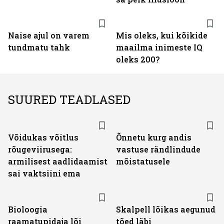
Naise ajul on varem
Mis oleks, kui kõikide
tundmatu tahk
maailma inimeste IQ
oleks 200?
SUURED TEADLASED
Võidukas võitlus
Õnnetu kurg andis
rõugeviirusega:
vastuse rändlindude
armilisest aadlidaamist
mõistatusele
sai vaktsiini ema
Bioloogia
Skalpell lõikas aegunud
raamatupidaja lõi
tõed läbi