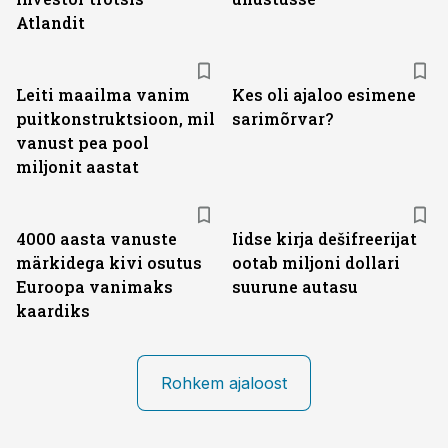
Atlandit
Leiti maailma vanim
Kes oli ajaloo esimene
puitkonstruktsioon, mil
sarimõrvar?
vanust pea pool
miljonit aastat
4000 aasta vanuste
Iidse kirja dešifreerijat
märkidega kivi osutus
ootab miljoni dollari
Euroopa vanimaks
suurune autasu
kaardiks
Rohkem ajaloost