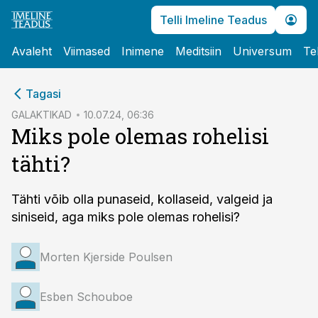
Telli Imeline Teadus
Avaleht
Viimased
Inimene
Meditsiin
Universum
Te
cebook
Tagasi
Twitter)
GALAKTIKAD
10.07.24, 06:36
Miks pole olemas rohelisi
kedIn
tähti?
ail
k
Tähti võib olla punaseid, kollaseid, valgeid ja
siniseid, aga miks pole olemas rohelisi?
Morten Kjerside Poulsen
Esben Schouboe