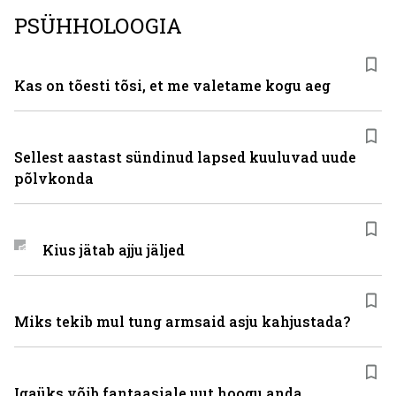
PSÜHHOLOOGIA
Kas on tõesti tõsi, et me valetame kogu aeg
Sellest aastast sündinud lapsed kuuluvad uude
põlvkonda
Kius jätab ajju jäljed
Miks tekib mul tung armsaid asju kahjustada?
Igaüks võib fantaasiale uut hoogu anda