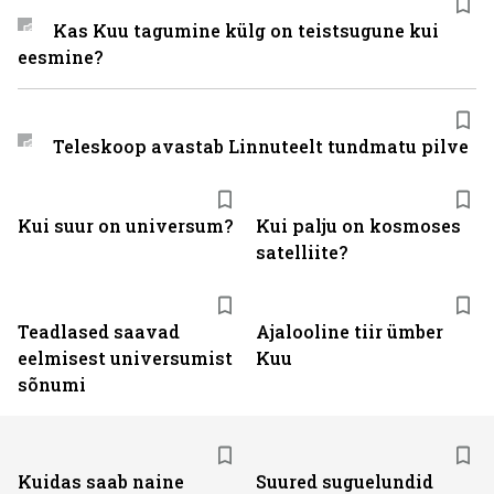
Kas Kuu tagumine külg on teistsugune kui
eesmine?
Teleskoop avastab Linnuteelt tundmatu pilve
Kui suur on universum?
Kui palju on kosmoses
satelliite?
Teadlased saavad
Ajalooline tiir ümber
eelmisest universumist
Kuu
sõnumi
Kuidas saab naine
Suured suguelundid