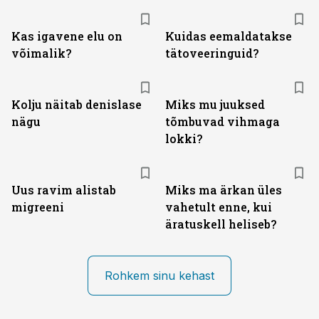
Kas igavene elu on
Kuidas eemaldatakse
võimalik?
tätoveeringuid?
Kolju näitab denislase
Miks mu juuksed
nägu
tõmbuvad vihmaga
lokki?
Uus ravim alistab
Miks ma ärkan üles
migreeni
vahetult enne, kui
äratuskell heliseb?
Rohkem sinu kehast