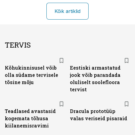
Kõik artiklid
TERVIS
Kõhukinnisusel võib
Eestiski armastatud
olla südame tervisele
jook võib parandada
tõsine mõju
oluliselt soolefloora
tervist
Teadlased avastasid
Dracula prototüüp
kogemata tõhusa
valas veriseid pisaraid
kiilanemisravimi