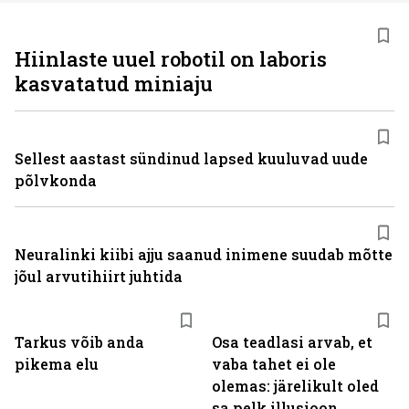
Hiinlaste uuel robotil on laboris
kasvatatud miniaju
Sellest aastast sündinud lapsed kuuluvad uude
põlvkonda
Neuralinki kiibi ajju saanud inimene suudab mõtte
jõul arvutihiirt juhtida
Tarkus võib anda
Osa teadlasi arvab, et
pikema elu
vaba tahet ei ole
olemas: järelikult oled
sa pelk illusioon