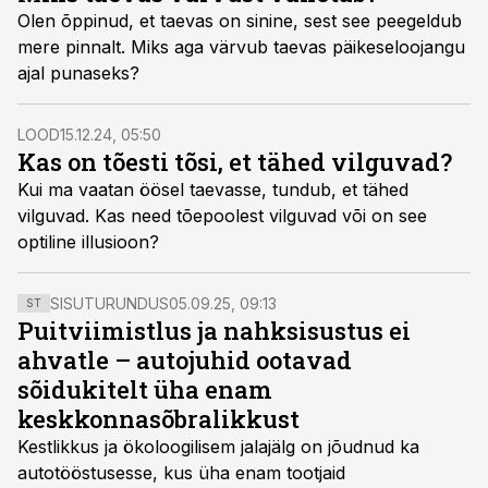
Olen õppinud, et taevas on sinine, sest see peegeldub
mere pinnalt. Miks aga värvub taevas päikeseloojangu
ajal punaseks?
LOOD
15.12.24, 05:50
Kas on tõesti tõsi, et tähed vilguvad?
Kui ma vaatan öösel taevasse, tundub, et tähed
vilguvad. Kas need tõepoolest vilguvad või on see
optiline illusioon?
SISUTURUNDUS
05.09.25, 09:13
ST
Puitviimistlus ja nahksisustus ei
ahvatle – autojuhid ootavad
sõidukitelt üha enam
keskkonnasõbralikkust
Kestlikkus ja ökoloogilisem jalajälg on jõudnud ka
autotööstusesse, kus üha enam tootjaid