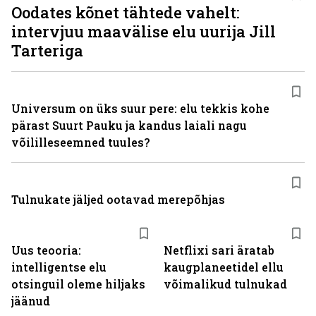
Oodates kõnet tähtede vahelt:
intervjuu maavälise elu uurija Jill
Tarteriga
Universum on üks suur pere: elu tekkis kohe
pärast Suurt Pauku ja kandus laiali nagu
võililleseemned tuules?
Tulnukate jäljed ootavad merepõhjas
Uus teooria:
Netflixi sari äratab
intelligentse elu
kaugplaneetidel ellu
otsinguil oleme hiljaks
võimalikud tulnukad
jäänud