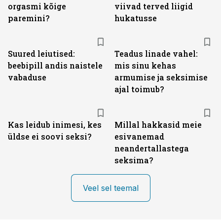
orgasmi kõige
viivad terved liigid
paremini?
hukatusse
Suured leiutised:
Teadus linade vahel:
beebipill andis naistele
mis sinu kehas
vabaduse
armumise ja seksimise
ajal toimub?
Kas leidub inimesi, kes
Millal hakkasid meie
üldse ei soovi seksi?
esivanemad
neandertallastega
seksima?
Veel sel teemal