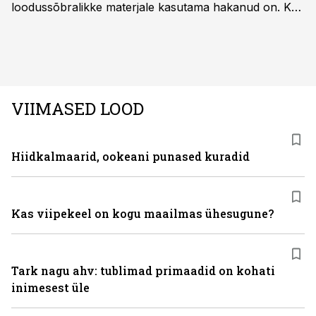
loodussõbralikke materjale kasutama hakanud on. Kui
palju mõjutab see sõidukit hankides ostjat ja kas
keskkonnasäästlikud materjalid on praktilised ning
kvaliteetsed, säilitades seejuures ka sõidukvaliteedi
ning –mugavuse?
VIIMASED LOOD
Hiidkalmaarid, ookeani punased kuradid
Kas viipekeel on kogu maailmas ühesugune?
Tark nagu ahv: tublimad primaadid on kohati
inimesest üle