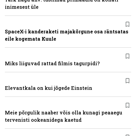
inimesest üle
SpaceX-i kanderaketi majakõrgune osa räntsatas
eile kogemata Kuule
Miks liiguvad rattad filmis tagurpidi?
Elevantkala on kui jõgede Einstein
Meie põrgulik naaber võis olla kunagi peaaegu
tervenisti ookeanidega kaetud