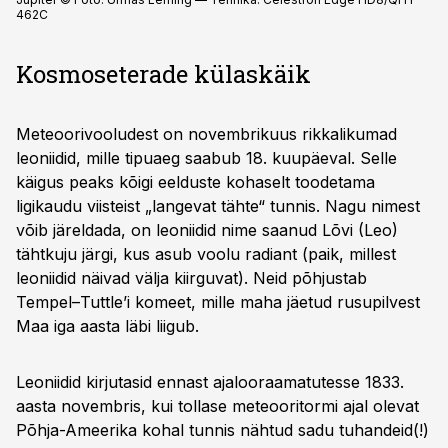
462C
Kosmoseterade külaskäik
Meteoorivooludest on novembrikuus rikkalikumad
leoniidid, mille tipuaeg saabub 18. kuupäeval. Selle
käigus peaks kõigi eelduste kohaselt toodetama
ligikaudu viisteist „langevat tähte“ tunnis. Nagu nimest
võib järeldada, on leoniidid nime saanud Lõvi (Leo)
tähtkuju järgi, kus asub voolu radiant (paik, millest
leoniidid näivad välja kiirguvat). Neid põhjustab
Tempel–Tuttle’i komeet, mille maha jäetud rusupilvest
Maa iga aasta läbi liigub.
Leoniidid kirjutasid ennast ajaloo­raamatutesse 1833.
aasta novembris, kui tollase meteooritormi ajal olevat
Põhja-Ameerika kohal tunnis nähtud sadu tuhandeid(!)