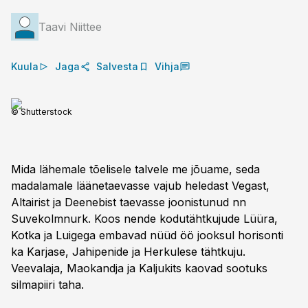
Taavi Niittee
Kuula
Jaga
Salvesta
Vihja
© Shutterstock
Mida lähemale tõelisele talvele me jõuame, seda
madalamale lääne­taevasse vajub heledast Vegast,
Altairist ja Deenebist taevasse joonistunud nn
Suvekolmnurk. Koos nende kodutähtkujude Lüüra,
Kotka ja Luigega embavad nüüd öö jooksul horisonti
ka Karjase, Jahipenide ja Herkulese tähtkuju.
Veevalaja, Maokandja ja Kaljukits kaovad sootuks
silmapiiri taha.