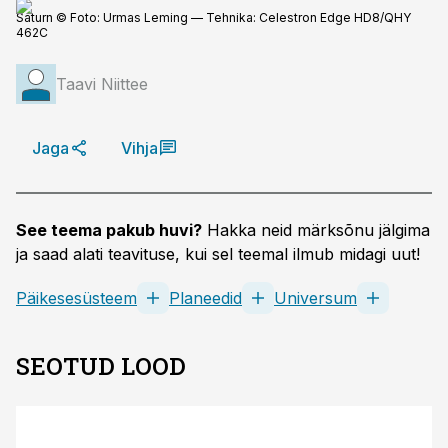
Saturn © Foto: Urmas Leming — Tehnika: Celestron Edge HD8/QHY
462C
Taavi Niittee
Jaga
Vihja
See teema pakub huvi?
Hakka neid märksõnu jälgima
ja saad alati teavituse, kui sel teemal ilmub midagi uut!
Päikesesüsteem
Planeedid
Universum
SEOTUD LOOD