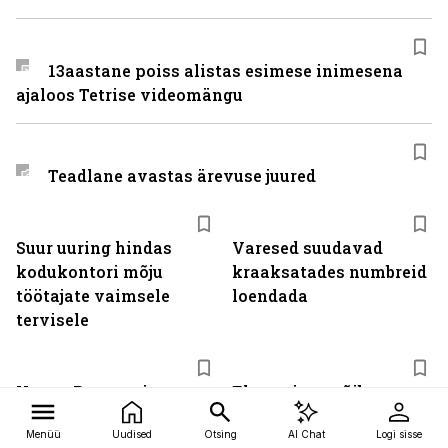
13aastane poiss alistas esimese inimesena
ajaloos Tetrise videomängu
Teadlane avastas ärevuse juured
Suur uuring hindas
Varesed suudavad
kodukontori mõju
kraaksatades numbreid
töötajate vaimsele
loendada
tervisele
Vanas Roomas ja
Ekraaniaeg võib
Kreekas dementsust
kahjustada laste südant
Menüü
Uudised
Otsing
AI Chat
Logi sisse
praktiliselt polnud