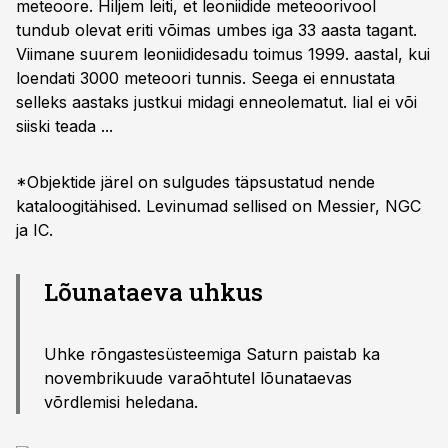
meteoore. Hiljem leiti, et leoniidide meteoorivool
tundub olevat eriti võimas umbes iga 33 aasta tagant.
Viimane suurem leoniididesadu toimus 1999. aastal, kui
loendati 3000 meteoori tunnis. Seega ei ennustata
selleks aastaks justkui midagi enneolematut. Iial ei või
siiski teada ...
*Objektide järel on sulgudes täpsustatud nende
kataloogitähised. Levinumad sellised on Messier, NGC
ja IC.
Lõunataeva uhkus
Uhke rõngastesüsteemiga Saturn paistab ka
novembrikuude vara­õhtutel lõunataevas
võrdlemisi heledana.