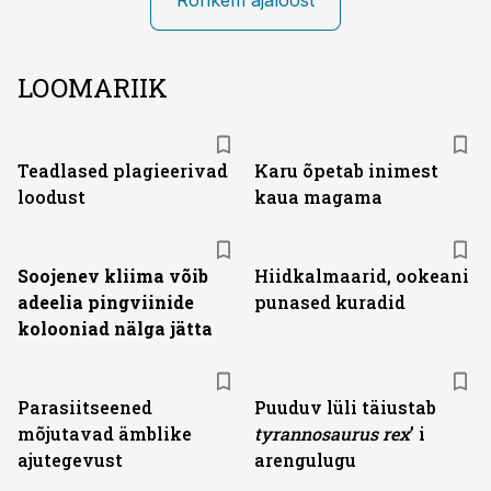
Rohkem ajaloost
LOOMARIIK
Teadlased plagieerivad
Karu õpetab inimest
loodust
kaua magama
Soojenev kliima võib
Hiidkalmaarid, ookeani
adeelia pingviinide
punased kuradid
kolooniad nälga jätta
Parasiitseened
Puuduv lüli täiustab
mõjutavad ämblike
tyranno­saurus rex
’ i
ajutegevust
arengulugu