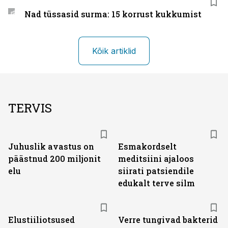
Nad tüssasid surma: 15 korrust kukkumist
Kõik artiklid
TERVIS
Juhuslik avastus on
Esmakordselt
päästnud 200 miljonit
meditsiini ajaloos
elu
siirati patsiendile
edukalt terve silm
Elustiiliotsused
Verre tungivad bakterid