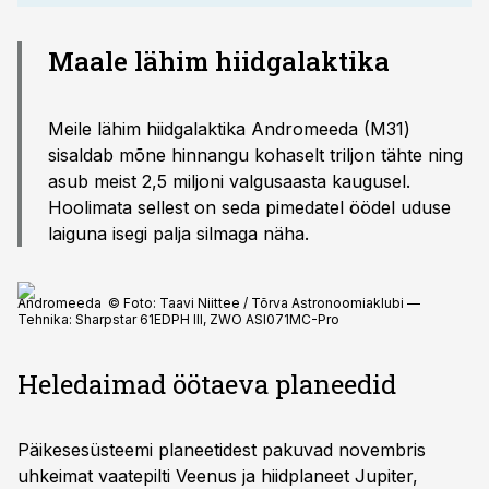
Maale lähim hiidgalaktika
Meile lähim hiidgalaktika Andromeeda (M31)
sisaldab mõne hinnangu kohaselt triljon tähte ning
asub meist 2,5 miljoni valgusaasta kaugusel.
Hoolimata sellest on seda pimedatel öödel uduse
laiguna isegi palja silmaga näha.
Andromeeda © Foto: Taavi Niittee / Tõrva Astronoomiaklubi —
Tehnika: Sharpstar 61EDPH III, ZWO ASI071MC-Pro
Heledaimad öötaeva planeedid
Päikesesüsteemi planeetidest pakuvad novembris
uhkeimat vaatepilti Veenus ja hiidplaneet Jupiter,