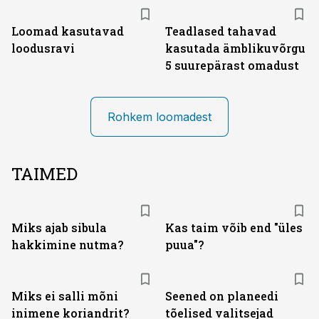
Loomad kasutavad
Teadlased tahavad
loodusravi
kasutada ämblikuvõrgu
5 suurepärast omadust
Rohkem loomadest
TAIMED
Miks ajab sibula
Kas taim võib end "üles
hakkimine nutma?
puua"?
Miks ei salli mõni
Seened on planeedi
inimene koriandrit?
tõelised valitsejad