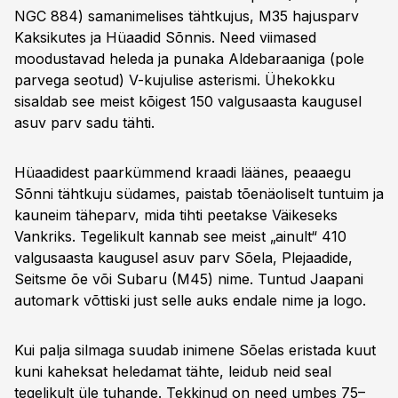
NGC 884) sama­nimelises tähtkujus, M35 hajusparv
Kaksikutes ja Hüaadid Sõnnis. Need viimased
moodustavad heleda ja punaka Aldebaraaniga (pole
parvega seotud) V-kujulise asterismi. Ühekokku
sisaldab see meist kõigest 150 valgusaasta kaugusel
asuv parv sadu tähti.
Hüaadidest paarkümmend kraadi läänes, peaaegu
Sõnni tähtkuju südames, paistab tõenäoliselt tuntuim ja
kauneim täheparv, mida tihti peetakse Väikeseks
Vankriks. Tegelikult kannab see meist „ainult“ 410
valgusaasta kaugusel asuv parv Sõela, Plejaadide,
Seitsme õe või Subaru (M45) nime. Tuntud Jaapani
automark võttiski just selle auks endale nime ja logo.
Kui palja silmaga suudab inimene Sõelas eristada kuut
kuni kaheksat heledamat tähte, leidub neid seal
tegelikult üle tuhande. Tekkinud on need umbes 75–