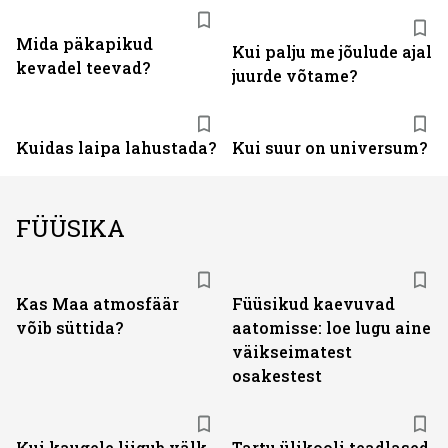
Mida päkapikud
Kui palju me jõulude ajal
kevadel teevad?
juurde võtame?
Kuidas laipa lahustada?
Kui suur on universum?
FÜÜSIKA
Kas Maa atmosfäär
Füüsikud kaevuvad
võib süttida?
aatomisse: loe lugu aine
väikseimatest
osakestest
Kui kaugele liigub välk
Tartu ülikooli teadlased