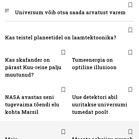
Universum võib otsa saada arvatust varem
Kas teistel planeetidel on laamtektoonika?
Kas skafander on
Tumeenergia on
pärast Kuu-reise palju
optiline illusioon
muutunud?
NASA avastas seni
Uue detektori abil
tugevaima tõendi elu
uuritakse universumi
kohta Marsil
tumedat poolt