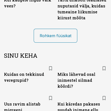
vees?
nuputasid välja, kuidas
tumeaine liikumise
kiirust mõõta
Rohkem füüsikat
SINU KEHA
Kuidas on tekkinud
Miks lähevad osal
veregrupid?
inimestel silmad
kõõrdi?
Uus ravim alistab
Kui käredas pakases
migreeni
suudab inimene ellu