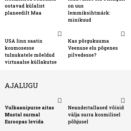
ootavad külalist
on uus
planeedilt Maa
lemmiksihtmärk:
minikuud
USA linn saatis
Kas põrgukuuma
kosmosesse
Veenuse elu põgenes
tulnukatele mõeldud
pilvedesse?
virtuaalse küllakutse
AJALUGU
Vulkaanipurse aitas
Neandertallased võisid
Mustal surmal
välja surra kosmilisel
Euroopas levida
põhjusel