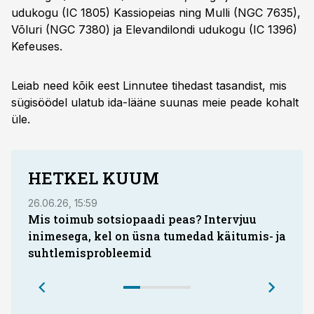
udukogu (IC 1805) Kassiopeias ning Mulli (NGC 7635),
Võluri (NGC 7380) ja Elevandilondi udukogu (IC 1396)
Kefeuses.
Leiab need kõik eest Linnutee tihedast tasandist, mis
sügisöödel ulatub ida-lääne suunas meie peade kohalt
üle.
HETKEL KUUM
26.06.26, 15:59
28.03.
Mis toimub sotsiopaadi peas? Intervjuu
inimesega, kel on üsna tumedad käitumis- ja
kui 
suhtlemisprobleemid