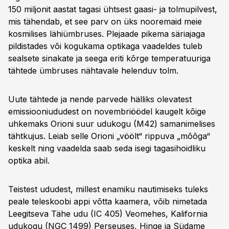
150 miljonit aastat tagasi ühtsest gaasi- ja tolmupilvest,
mis tähendab, et see parv on üks nooremaid meie
kosmilises lähiümbruses. Plejaade pikema säriajaga
pildistades või kogukama optikaga vaadel­des tuleb
sealsete sinakate ja seega eriti kõrge temperatuuriga
tähtede ümbruses nähtavale helenduv tolm.
Uute tähtede ja nende parvede hälliks olevatest
emissiooni­ududest on novembriöödel kaugelt kõige
uhkemaks Orioni suur udukogu (M42) samanimelises
tähtkujus. Leiab selle Orioni „vöölt“ rippuva „mõõga“
keskelt ning vaadelda saab seda isegi tagasihoidliku
optika abil.
Teistest ududest, millest enamiku nautimiseks tuleks
peale teleskoobi appi võtta kaamera, võib nimetada
Leegitseva Tähe udu (IC 405) Veomehes, Kalifornia
udukogu (NGC 1499) Perseuses, Hinge ja Südame