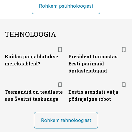
Rohkem psühholoogiast
TEHNOLOOGIA
Kuidas paigaldatakse
President tunnustas
merekaableid?
Eesti parimaid
õpilasleiutajaid
Teemandid on teadlaste
Eestis arendati välja
uus Šveitsi taskunuga
põdrajalgne robot
Rohkem tehnoloogiast