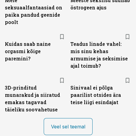
Meie
Meeste seksiisu suunab
seksuaalfantaasiad on
östrogeen ajus
paika pandud geenide
poolt
Kuidas saab naine
Teadus linade vahel:
orgasmi kõige
mis sinu kehas
paremini?
armumise ja seksimise
ajal toimub?
3D-prinditud
Sinivaal ei põlga
munarakud ja siiratud
paarilist otsides ära
emakas tagavad
teise liigi esindajat
täieliku soovahetuse
Veel sel teemal