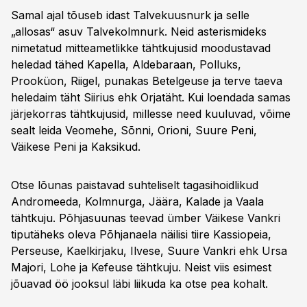
Samal ajal tõuseb idast Talvekuusnurk ja selle
„allosas“ asuv Talvekolmnurk. Neid asterismideks
nimetatud mitteametlikke tähtkujusid moodustavad
heledad tähed Kapella, Aldebaraan, Polluks,
Prooküon, Riigel, punakas Betelgeuse ja terve taeva
heledaim täht Siirius ehk Orjatäht. Kui loendada samas
järjekorras tähtkujusid, millesse need kuuluvad, võime
sealt leida Veomehe, Sõnni, Orioni, Suure Peni,
Väikese Peni ja Kaksikud.
Otse lõunas paistavad suhteliselt tagasihoidlikud
Andromeeda, Kolmnurga, Jäära, Kalade ja Vaala
tähtkuju. Põhjasuunas teevad ümber Väikese Vankri
tiputäheks oleva Põhjanaela näilisi tiire Kassiopeia,
Perseuse, Kael­kirjaku, Ilvese, Suure Vankri ehk Ursa
Majori, Lohe ja Kefeuse tähtkuju. Neist viis esimest
jõuavad öö jooksul läbi liikuda ka otse pea kohalt.