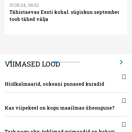
01.09.24, 06:52
Tähistaevas Eesti kohal: sügiskuu september
toob tähed välja
VIIMASED LOOD
Hiidkalmaarid, ookeani punased kuradid
Kas viipekeel on kogu maailmas ühesugune?
Tark nagu ahv: tublimad primaadid on kohati