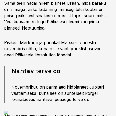
Sama teeb nädal hiljem planeet Uraan, mida paraku
on silmaga raske leida ning mis isegi teleskoobis ei
paisu pisikesest sinakas-rohelisest täpist suuremaks.
Veel kehvem on lugu Päikesesüsteemi kaugeima
planeedi Neptuuniga.
Pisikest Merkuuri ja punakat Marssi ei õnnestu
novembris näha, kuna meie vaatepunktist asuvad
need Päikesele lihtsalt liiga lähedal.
Nähtav terve öö
Novembrikuu on parim aeg hiidplaneet Jupiteri
vaatlemiseks, kuna see on suhteliselt kõrgel
lõunataevas nähtaval peaaegu terve öö.
Jupiter © Foto: Urmas Leming — Tehnika: Celestron Edge HD8/QHY