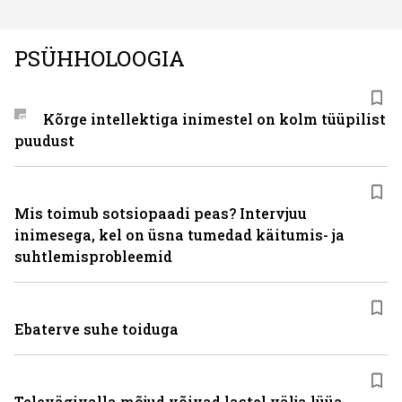
PSÜHHOLOOGIA
Kõrge intellektiga inimestel on kolm tüüpilist
puudust
Mis toimub sotsiopaadi peas? Intervjuu
inimesega, kel on üsna tumedad käitumis- ja
suhtlemisprobleemid
Ebaterve suhe toiduga
Televägivalla mõjud võivad lastel välja lüüa