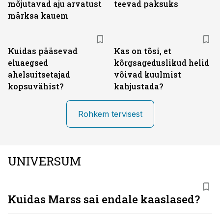
mõjutavad aju arvatust
teevad paksuks
märksa kauem
Kuidas pääsevad
Kas on tõsi, et
eluaegsed
kõrgsageduslikud helid
ahelsuitsetajad
võivad kuulmist
kopsuvähist?
kahjustada?
Rohkem tervisest
UNIVERSUM
Kuidas Marss sai endale kaaslased?