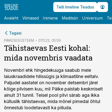
Telli Imeline Teadus
Avaleht
Viimased
Inimene
Meditsiin
Universum
Te
cebook
cebook
Tagasi
Twitter)
Twitter)
PÄIKESESÜSTEEM
01.11.23, 05:59
Tähistaevas Eesti kohal:
kedIn
kedIn
mida novembris vaadata
ail
ail
k
k
Novembri ehk hingedekuuga saabub meie
laiuskraadidele hilissügis ja klimaatiline eeltalv.
Paljudel aastatel on november detsembri järel
kõige pilvisem kuu, mil Päike paistab keskmiselt
ainult 31 tunnil. Teisel pool pilvi särab aga ikka
külluslik tähistaevas, mida mõnel pimedal õhtul
õnnestub loodetavasti ka piiluda.