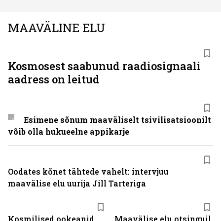
MAAVÄLINE ELU
Kosmosest saabunud raadiosignaali
aadress on leitud
Esimene sõnum maaväliselt tsivilisatsioonilt
võib olla hukueelne appikarje
Oodates kõnet tähtede vahelt: intervjuu
maavälise elu uurija Jill Tarteriga
Kosmilised ookeanid
Maavälise elu otsinguil