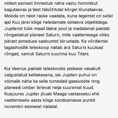
millest esimest õnnestub näha vastu hommikut
kagutaevas ja teist hilisõhtutel kõrgel lõunataevas.
Mööda on neist raske vaadata, kuna tegemist on sellel
ajal Kuu järel kõige heledamate öötaeva objektidega.
Jupiterist tükk maad lääne pool ja madalamal paistab
rõngastatud planeet Saturn, mille vaatlemisega võiks
pärast pimeduse saabumist kiirustada. Ka võrdlemisi
tagasihoidlik teleskoop näitab ära Saturni kuulsad
rõngad, samuti Saturni suurima kuu Titani.
Kui Veenus paistab teleskoobis pisikese vasakult
valgustatud kettakesena, siis Jupiteri puhul on
võimalik näha ka selle tumedaid gaasivööte ning
planeedi ümber tiirlevat nelja suuremat kuud.
Kusjuures Jupiter jõuab Maaga vastasseisu ehk
vaatlemiseks aasta kõige soodsamasse punkti
novembri esimesel nädalal.