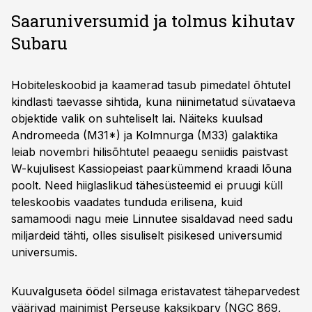
Saaruniversumid ja tolmus kihutav
Subaru
Hobiteleskoobid ja kaamerad tasub pimedatel õhtutel
kindlasti taevasse sihtida, kuna niinimetatud süvataeva
objektide valik on suhteliselt lai. Näiteks kuulsad
Andromeeda (M31*) ja Kolmnurga (M33) galaktika
leiab novembri hilisõhtutel peaaegu seniidis paistvast
W-kujulisest Kassiopeiast paarkümmend kraadi lõuna
poolt. Need hiiglaslikud tähesüsteemid ei pruugi küll
teleskoobis vaadates tunduda erilisena, kuid
samamoodi nagu meie Linnutee sisaldavad need sadu
miljardeid tähti, olles sisuliselt pisikesed universumid
universumis.
Kuuvalguseta öödel silmaga eristavatest täheparvedest
väärivad mainimist Perseuse kaksikparv (NGC 869,