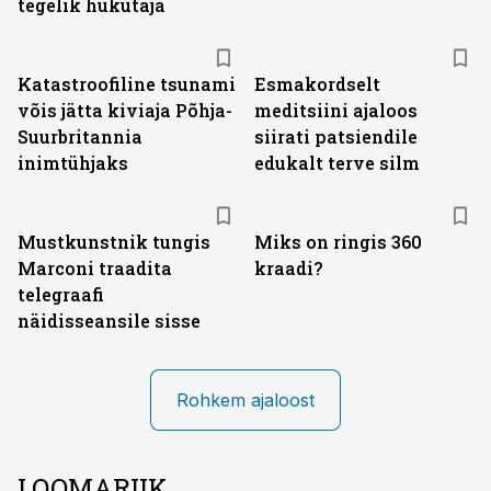
tegelik hukutaja
Katastroofiline tsunami
Esmakordselt
võis jätta kiviaja Põhja-
meditsiini ajaloos
Suurbritannia
siirati patsiendile
inimtühjaks
edukalt terve silm
Mustkunstnik tungis
Miks on ringis 360
Marconi traadita
kraadi?
telegraafi
näidisseansile sisse
Rohkem ajaloost
LOOMARIIK