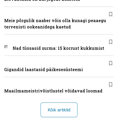
Meie põrgulik naaber võis olla kunagi peaaegu
tervenisti ookeanidega kaetud
Nad tüssasid surma: 15 korrust kukkumist
Gigandid laastasid päikesesüsteemi
Maailmameistrivõistlustel võidavad loomad
Kõik artiklid