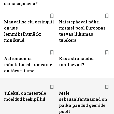
samasugusena?
Maavälise elu otsinguil
Naistepäeval nähti
on uus
mitmel pool Euroopas
lemmiksihtmärk:
taevas liikumas
minikuud
tulekera
Astronoomia
Kas astronaudid
mõistatused: tumeaine
röhitsevad?
on tõesti tume
Tulekul on meestele
Meie
mõeldud beebipillid
seksuaalfantaasiad on
paika pandud geenide
poolt