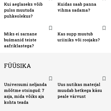
Kui aeglaseks võib
Kuidas saab panna
pulss muutuda
vihma sadama?
puhkeolekus?
Miks ei sarnane
Kas supp muutub
bušmanid teiste
uriiniks või roojaks?
aafriklastega?
FÜÜSIKA
Universumi neljanda
Uus nutikas materjal
mõõtme otsingud: 7
muudab hetkega käsu
asja, mida võiks aja
peale värvust
kohta teada