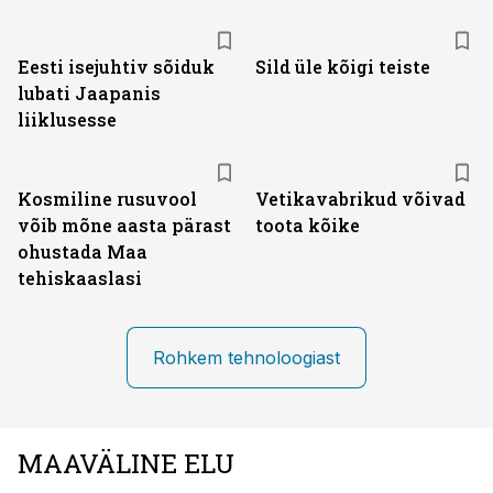
Eesti isejuhtiv sõiduk
Sild üle kõigi teiste
lubati Jaapanis
liiklusesse
Kosmiline rusuvool
Vetikavabrikud võivad
võib mõne aasta pärast
toota kõike
ohustada Maa
tehiskaaslasi
Rohkem tehnoloogiast
MAAVÄLINE ELU