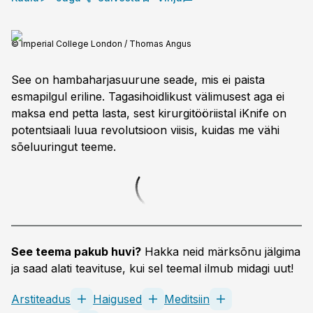
© Imperial College London / Thomas Angus
See on hambaharja­suurune seade, mis ei paista
esmapilgul eriline. Tagasihoidlikust välimusest aga ei
maksa end petta lasta, sest kirurgitööriistal iKnife on
potentsiaali luua revolutsioon viisis, kuidas me vähi
sõeluuringut teeme.
See teema pakub huvi?
Hakka neid märksõnu jälgima
ja saad alati teavituse, kui sel teemal ilmub midagi uut!
Arstiteadus
Haigused
Meditsiin