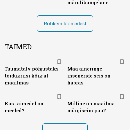
märulikangelane
Rohkem loomadest
TAIMED
Tuumatalv põhjustaks
Maa aineringe
toidukriisi kõikjal
inseneride seis on
maailmas
habras
Kas taimedel on
Milline on maailma
meeled?
mürgiseim puu?