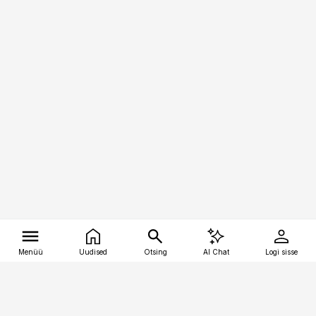
Menüü
Uudised
Otsing
AI Chat
Logi sisse
Vana-Lõuna 39/1, 19094 Tallinn