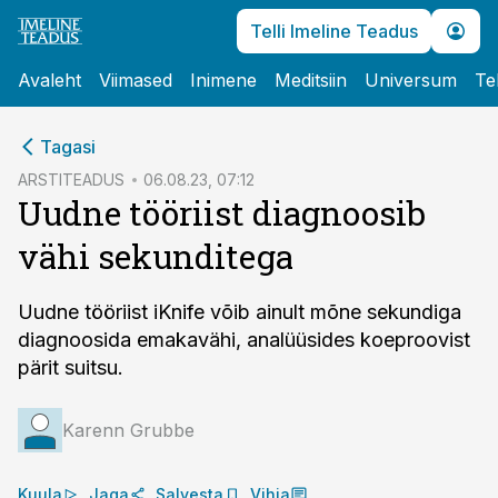
Telli Imeline Teadus
Avaleht
Viimased
Inimene
Meditsiin
Universum
Te
cebook
Tagasi
Twitter)
ARSTITEADUS
06.08.23, 07:12
Uudne tööriist diagnoosib
kedIn
vähi sekunditega
ail
k
Uudne tööriist iKnife võib ainult mõne sekundiga
diagnoosida emakavähi, analüüsides koeproovist
pärit suitsu.
Karenn Grubbe
Kuula
Jaga
Salvesta
Vihja