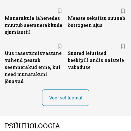
Munarakule lähenedes
Meeste seksiisu suunab
muutub seemnerakkude
östrogeen ajus
ujumisstiil
Uus rasestumisvastane
Suured leiutised:
vahend peatab
beebipill andis naistele
seemnerakud enne, kui
vabaduse
need munarakuni
jõuavad
Veel sel teemal
PSÜHHOLOOGIA