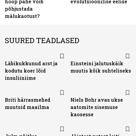
hoop pähe võib
evolutsioonilise eelise
põhjustada
mälukaotust?
SUURED TEADLASED
Läbikukkunud arst ja
Einsteini jalutuskäik
kodutu koer lõid
muutis kõik suhteliseks
insuliiniime
Briti härrasmehed
Niels Bohr avas ukse
muutsid maailma
aatomite sisemuse
kaosesse