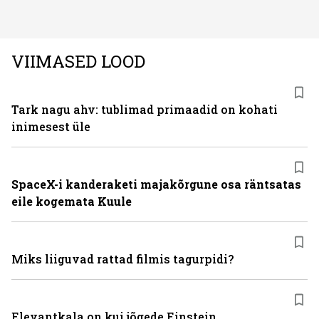
ning juuksed taas tihedaks ja tugevaks saada?
VIIMASED LOOD
Tark nagu ahv: tublimad primaadid on kohati
inimesest üle
SpaceX-i kanderaketi majakõrgune osa räntsatas
eile kogemata Kuule
Miks liiguvad rattad filmis tagurpidi?
Elevantkala on kui jõgede Einstein