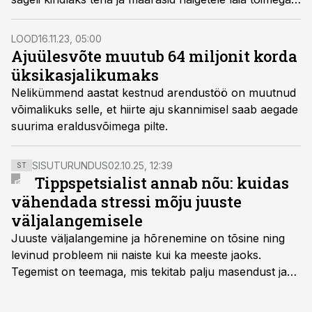
umbropsu ravi. Uus, teedrajav geenitehnoloogia
suudab tuvastada eluohtlikud organismid enne, kui on
LOOD
16.11.23, 05:00
liiga hilja.
Ajuülesvõte muutub 64 miljonit korda
üksikasjalikumaks
Nelikümmend aastat kestnud arendustöö on muutnud
võimalikuks selle, et hiirte aju skannimisel saab aegade
suurima eraldusvõimega pilte.
SISUTURUNDUS
02.10.25, 12:39
ST
Tippspetsialist annab nõu: kuidas
vähendada stressi mõju juuste
väljalangemisele
Juuste väljalangemine ja hõrenemine on tõsine ning
levinud probleem nii naiste kui ka meeste jaoks.
Tegemist on teemaga, mis tekitab palju masendust ja
ebakindlust ning mõjub negatiivselt elukvaliteedile. Mis
on kõige efektiivseim viis peatada juuste väljalangemine