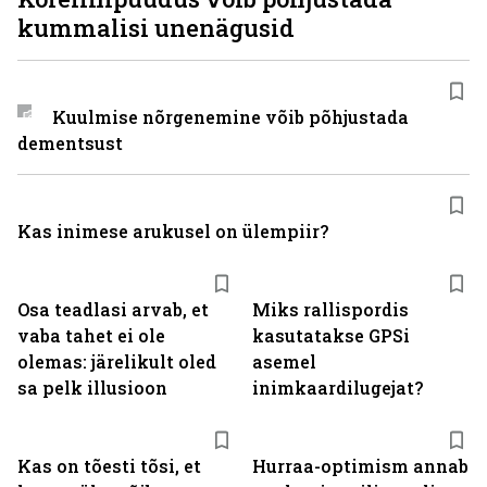
kummalisi unenägusid
Kuulmise nõrgenemine võib põhjustada
dementsust
Kas inimese arukusel on ülempiir?
Osa teadlasi arvab, et
Miks rallispordis
vaba tahet ei ole
kasutatakse GPSi
olemas: järelikult oled
asemel
sa pelk illusioon
inimkaardilugejat?
Kas on tõesti tõsi, et
Hurraa-optimism annab