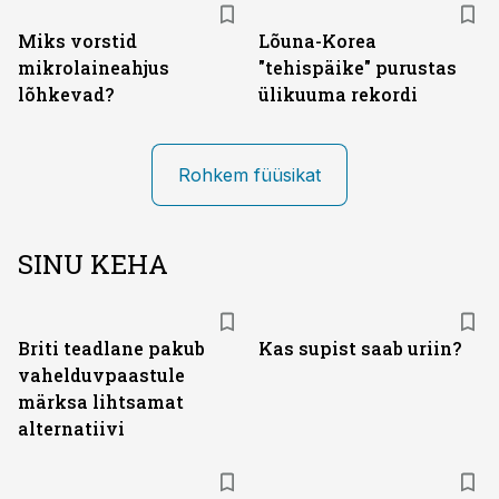
Miks vorstid
Lõuna-Korea
mikrolaineahjus
"tehispäike" purustas
lõhkevad?
ülikuuma rekordi
Rohkem füüsikat
SINU KEHA
Briti teadlane pakub
Kas supist saab uriin?
vahelduvpaastule
märksa lihtsamat
alternatiivi