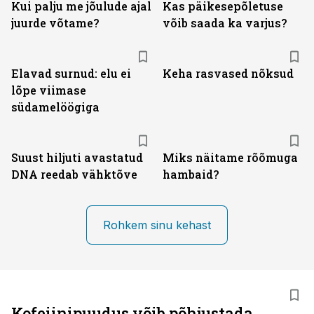
Kui palju me jõulude ajal
Kas päikesepõletuse
juurde võtame?
võib saada ka varjus?
Elavad surnud: elu ei
Keha rasvased nõksud
lõpe viimase
südamelöögiga
Suust hiljuti avastatud
Miks näitame rõõmuga
DNA reedab vähktõve
hambaid?
Rohkem sinu kehast
Kofeiinipuudus võib põhjustada