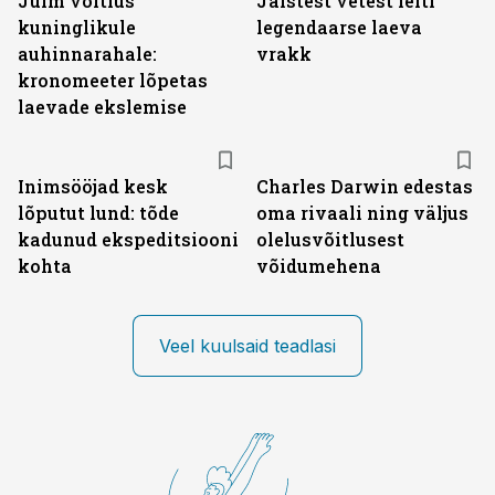
Julm võitlus
Jäistest vetest leiti
kuninglikule
legendaarse laeva
auhinnarahale:
vrakk
kronomeeter lõpetas
laevade ekslemise
Inimsööjad kesk
Charles Darwin edestas
lõputut lund: tõde
oma rivaali ning väljus
kadunud ekspeditsiooni
olelusvõitlusest
kohta
võidumehena
Veel kuulsaid teadlasi