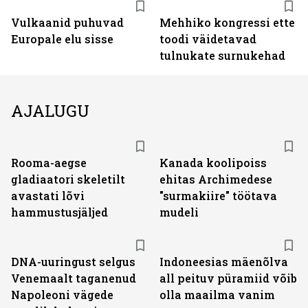
Vulkaanid puhuvad
Mehhiko kongressi ette
Europale elu sisse
toodi väidetavad
tulnukate surnukehad
AJALUGU
Rooma-aegse
Kanada koolipoiss
gladiaatori skeletilt
ehitas Archimedese
avastati lõvi
"surmakiire" töötava
hammustusjäljed
mudeli
DNA-uuringust selgus
Indoneesias mäenõlva
Venemaalt taganenud
all peituv püramiid võib
Napoleoni vägede
olla maailma vanim