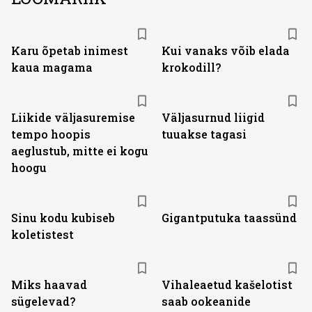
Karu õpetab inimest
Kui vanaks võib elada
kaua magama
krokodill?
Liikide väljasuremise
Väljasurnud liigid
tempo hoopis
tuuakse tagasi
aeglustub, mitte ei kogu
hoogu
Sinu kodu kubiseb
Gigantputuka taassünd
koletistest
Miks haavad
Vihaleaetud kašelotist
sügelevad?
saab ookeanide