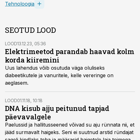
Tehnoloogia
SEOTUD LOOD
LOOD
13.12.23, 05:36
Elektrimeetod parandab haavad kolm
korda kiiremini
Uus lahendus võib osutuda väga oluliseks
diabeetikutele ja vanuritele, kelle vereringe on
aeglasem.
LOOD
01.11.18, 10:18
DNA kisub ajju peitunud tapjad
päevavalgele
Paelussid ja hallitusseened võivad su aju rünnata nii, et
jääd surmavalt haigeks. Seni ei suutnud arstid ründajat
sageli kindlaks teha ja määrasid haigetele laia toimega,