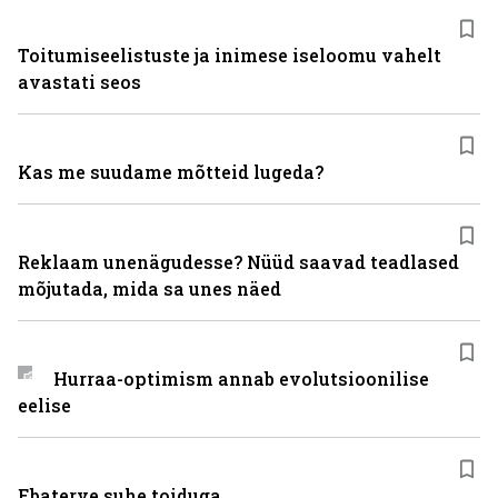
Toitumiseelistuste ja inimese iseloomu vahelt
avastati seos
Kas me suudame mõtteid lugeda?
Reklaam unenägudesse? Nüüd saavad teadlased
mõjutada, mida sa unes näed
Hurraa-optimism annab evolutsioonilise
eelise
Ebaterve suhe toiduga