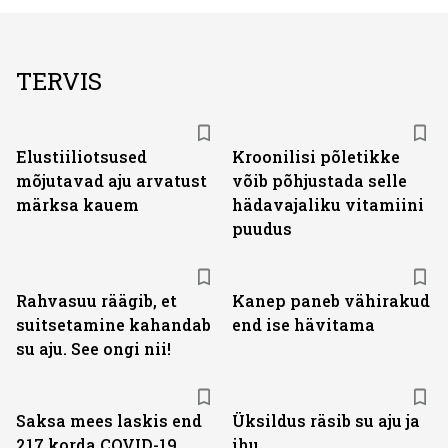
TERVIS
Elustiiliotsused
Kroonilisi põletikke
mõjutavad aju arvatust
võib põhjustada selle
märksa kauem
hädavajaliku vitamiini
puudus
Rahvasuu räägib, et
Kanep paneb vähirakud
suitsetamine kahandab
end ise hävitama
su aju. See ongi nii!
Saksa mees laskis end
Üksildus räsib su aju ja
217 korda COVID-19
ihu