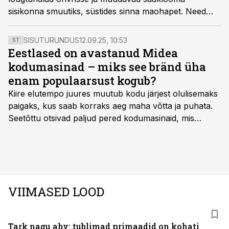
sisikonna smuutiks, süstides sinna maohapet. Need
ämblikud ei ole inimestele ohtlikud.
SISUTURUNDUS
12.09.25, 10:53
ST
Eestlased on avastanud Midea
kodumasinad – miks see bränd üha
enam populaarsust kogub?
Kiire elutempo juures muutub kodu järjest olulisemaks
paigaks, kus saab korraks aeg maha võtta ja puhata.
Seetõttu otsivad paljud pered kodumasinaid, mis
oleksid usaldusväärsed, säästaksid aega ja looksid
kodus mõnusama keskkonna. Just neid vajadusi täidab
rahvusvaheline kodumasinate tootja Midea, mis on
Eestis viimastel aastatel kiiresti tuntust kogunud.
VIIMASED LOOD
Tark nagu ahv: tublimad primaadid on kohati