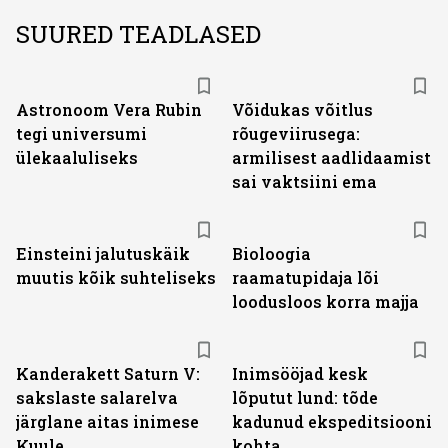
SUURED TEADLASED
Astronoom Vera Rubin
Võidukas võitlus
tegi universumi
rõugeviirusega:
ülekaaluliseks
armilisest aadlidaamist
sai vaktsiini ema
Einsteini jalutuskäik
Bioloogia
muutis kõik suhteliseks
raamatupidaja lõi
loodusloos korra majja
Kanderakett Saturn V:
Inimsööjad kesk
sakslaste salarelva
lõputut lund: tõde
järglane aitas inimese
kadunud ekspeditsiooni
Kuule
kohta