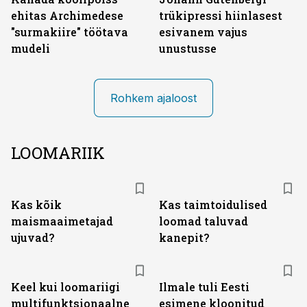
ehitas Archimedese
trükipressi hiinlasest
"surmakiire" töötava
esivanem vajus
mudeli
unustusse
Rohkem ajaloost
LOOMARIIK
Kas kõik
Kas taimtoidulised
maismaaimetajad
loomad taluvad
ujuvad?
kanepit?
Keel kui loomariigi
Ilmale tuli Eesti
multifunktsionaalne
esimene kloonitud