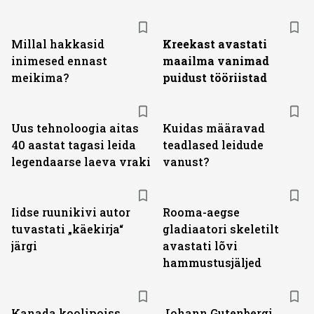
Millal hakkasid
Kreekast avastati
inimesed ennast
maailma vanimad
meikima?
puidust tööriistad
Uus tehnoloogia aitas
Kuidas määravad
40 aastat tagasi leida
teadlased leidude
legendaarse laeva vraki
vanust?
Iidse ruunikivi autor
Rooma-aegse
tuvastati „käekirja“
gladiaatori skeletilt
järgi
avastati lõvi
hammustusjäljed
Kanada koolipoiss
Johann Gutenbergi