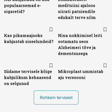
populaarsemad e-
meditsiini ajaloos
sigaretid?
siirati patsiendile
edukalt terve silm
Kas pikamaajooks
Nina nokkimisel leiti
kahjustab siseelundeid?
ootamatu seos
Alzheimeri tõve ja
dementsusega
Südame tervisele kõige
Mikroplast ummistab
kahjulikum kehaasend
aju veresooni
on selgunud
Rohkem tervisest