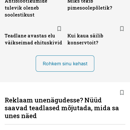
Antibiootikumide
Miks tekib
tulevik oleneb
pimesoolepõletik?
soolestikust
Teadlane avastas elu
Kui kaua säilib
väikseimad ehituskivid
konservtoit?
Rohkem sinu kehast
Reklaam unenägudesse? Nüüd
saavad teadlased mõjutada, mida sa
unes näed