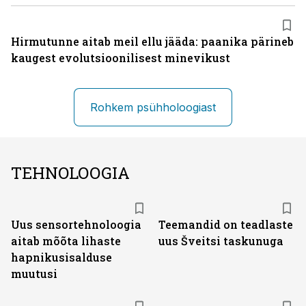
Hirmutunne aitab meil ellu jääda: paanika pärineb
kaugest evolutsioonilisest minevikust
Rohkem psühholoogiast
TEHNOLOOGIA
Uus sensortehnoloogia
Teemandid on teadlaste
aitab mõõta lihaste
uus Šveitsi taskunuga
hapniku­sisalduse
muutusi