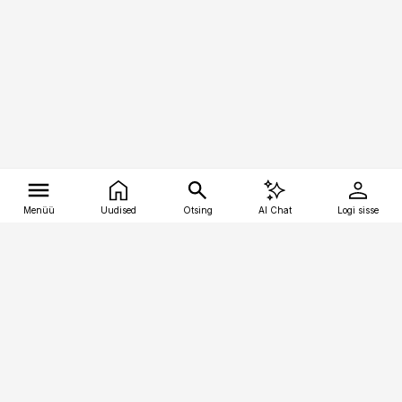
Menüü
Uudised
Otsing
AI Chat
Logi sisse
Vana-Lõuna 39/1, 19094 Tallinn
(+372) 667 0111
tellimiskeskus@aripaev.ee
Telli Imeline Teadus
Uudiskirjad