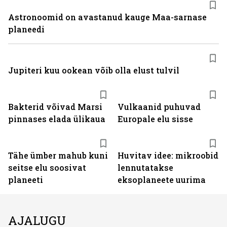
Astronoomid on avastanud kauge Maa-sarnase
planeedi
Jupiteri kuu ookean võib olla elust tulvil
Bakterid võivad Marsi
Vulkaanid puhuvad
pinnases elada ülikaua
Europale elu sisse
Tähe ümber mahub kuni
Huvitav idee: mikroobid
seitse elu soosivat
lennutatakse
planeeti
eksoplaneete uurima
AJALUGU