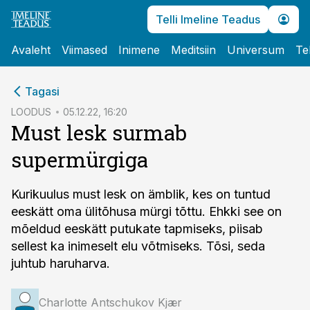
Telli Imeline Teadus
Avaleht
Viimased
Inimene
Meditsiin
Universum
Te
cebook
Tagasi
Twitter)
LOODUS
05.12.22, 16:20
Must lesk surmab
kedIn
supermürgiga
ail
k
Kurikuulus must lesk on ämblik, kes on tuntud
eeskätt oma ülitõhusa mürgi tõttu. Ehkki see on
mõeldud eeskätt putukate tapmiseks, piisab
sellest ka inimeselt elu võtmiseks. Tõsi, seda
juhtub haruharva.
Charlotte Antschukov Kjær