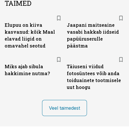
TAIMED
Elupuu on kiiva
Jaapani maitseaine
kasvanud: kõik Maal
vasabi hakkab iidseid
elavad liigid on
papüüruserulle
omavahel seotud
päästma
Miks ajab sibula
Täiuseni viidud
hakkimine nutma?
fotosüntees võib anda
toiduainete tootmisele
uut hoogu
Veel taimedest