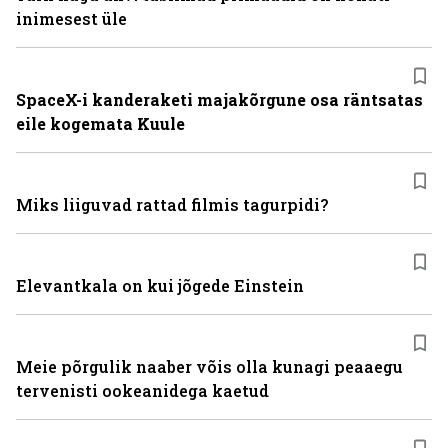
inimesest üle
SpaceX-i kanderaketi majakõrgune osa räntsatas
eile kogemata Kuule
Miks liiguvad rattad filmis tagurpidi?
Elevantkala on kui jõgede Einstein
Meie põrgulik naaber võis olla kunagi peaaegu
tervenisti ookeanidega kaetud