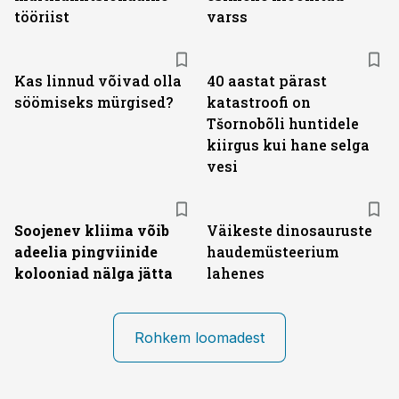
tööriist
varss
Kas linnud võivad olla
40 aastat pärast
söömiseks mürgised?
katastroofi on
Tšornobõli huntidele
kiirgus kui hane selga
vesi
Soojenev kliima võib
Väikeste dinosauruste
adeelia pingviinide
haudemüsteerium
kolooniad nälga jätta
lahenes
Rohkem loomadest