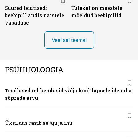
Suured leiutised:
Tulekul on meestele
beebipill andis naistele
mõeldud beebipillid
vabaduse
Veel sel teemal
PSÜHHOLOOGIA
Teadlased rehkendasid välja koolilapsele ideaalse
sõprade arvu
Üksildus räsib su aju ja ihu