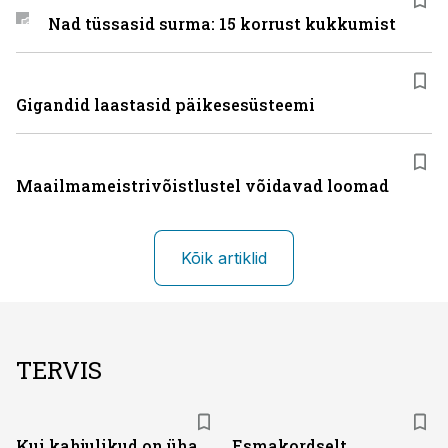
Nad tüssasid surma: 15 korrust kukkumist
Gigandid laastasid päikesesüsteemi
Maailmameistrivõistlustel võidavad loomad
Kõik artiklid
TERVIS
Kui kahjulikud on üha
Esmakordselt