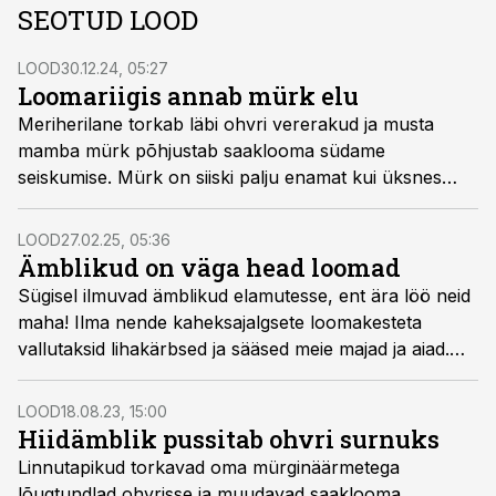
SEOTUD LOOD
LOOD
30.12.24, 05:27
Loomariigis annab mürk elu
Meriherilane torkab läbi ohvri vererakud ja musta
mamba mürk põhjustab saaklooma südame
seiskumise. Mürk on siiski palju enamat kui üksnes
tapavahend. Teadlased on DNA-analüüside ja
keemiliste katsetega selgitanud välja mürgi päritolu.
LOOD
27.02.25, 05:36
Muu hulgas teame nüüd, et tapmiseks tekkinud mürgi­
Ämblikud on väga head loomad
näärmed on Maa elurikkust tegelikult hoopis
Sügisel ilmuvad ämblikud elamutesse, ent ära löö neid
suurendanud.
maha! Ilma nende kaheksajalgsete loomakesteta
vallutaksid lihakärbsed ja sääsed meie majad ja aiad.
Tulevikus võib ämblike mürk ravida haigeid, nende
võrguniit aga muuta sõdurite särgid kuulikindlaks.
LOOD
18.08.23, 15:00
Hiidämblik pussitab ohvri surnuks
Linnutapikud torkavad oma mürginäärmetega
lõugtundlad ohvrisse ja muudavad saaklooma