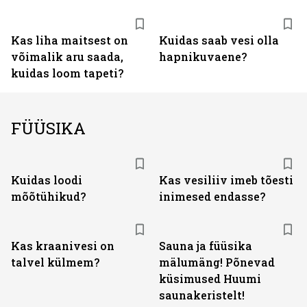
Kas liha maitsest on
Kuidas saab vesi olla
võimalik aru saada,
hapnikuvaene?
kuidas loom tapeti?
FÜÜSIKA
Kuidas loodi
Kas vesiliiv imeb tõesti
mõõtühikud?
inimesed endasse?
Kas kraanivesi on
Sauna ja füüsika
talvel külmem?
mälumäng! Põnevad
küsimused Huumi
saunakeristelt!