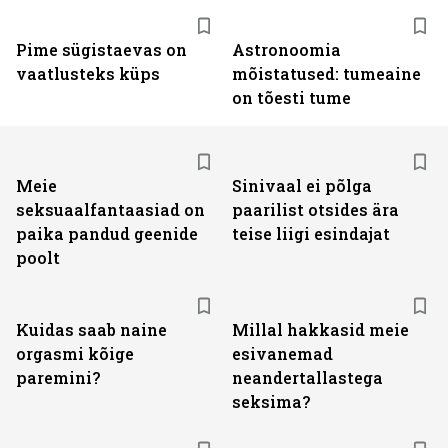
Pime sügistaevas on
Astronoomia
vaatlusteks küps
mõistatused: tumeaine
on tõesti tume
Meie
Sinivaal ei põlga
seksuaalfantaasiad on
paarilist otsides ära
paika pandud geenide
teise liigi esindajat
poolt
Kuidas saab naine
Millal hakkasid meie
orgasmi kõige
esivanemad
paremini?
neandertallastega
seksima?