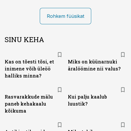
Rohkem füüsikat
SINU KEHA
Kas on tõesti tõsi, et
Miks on küünarnuki
inimene võib üleöö
äralöömine nii valus?
halliks minna?
Rasvarakkude mälu
Kui palju kaalub
paneb kehakaalu
luustik?
kõikuma