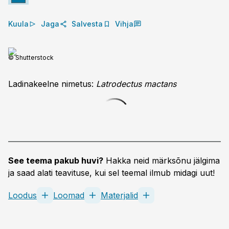
Kuula
Jaga
Salvesta
Vihja
© Shutterstock
Ladinakeelne nimetus:
Latrodectus mactans
See teema pakub huvi?
Hakka neid märksõnu jälgima
ja saad alati teavituse, kui sel teemal ilmub midagi uut!
Loodus
Loomad
Materjalid