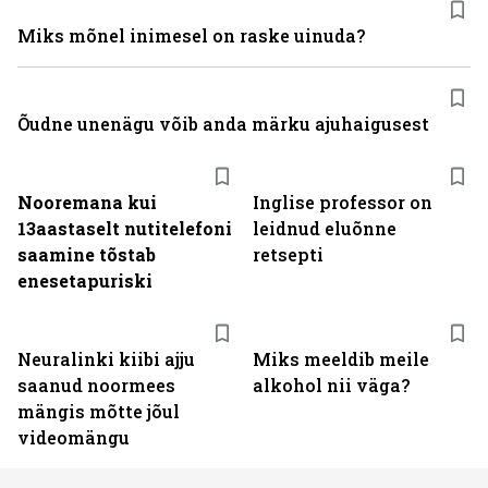
Miks mõnel inimesel on raske uinuda?
Õudne unenägu võib anda märku ajuhaigusest
Nooremana kui
Inglise professor on
13aastaselt nutitelefoni
leidnud eluõnne
saamine tõstab
retsepti
enesetapuriski
Neuralinki kiibi ajju
Miks meeldib meile
saanud noormees
alkohol nii väga?
mängis mõtte jõul
videomängu