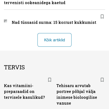
tervenisti ookeanidega kaetud
Nad tüssasid surma: 15 korrust kukkumist
Kõik artiklid
TERVIS
Kas vitamiini­
Tehisaru arvutab
preparaadid on
portree põhjal välja
tervisele kasulikud?
inimese bioloogilise
vanuse