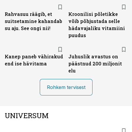
Rahvasuu räägib, et
Kroonilisi põletikke
suitsetamine kahandab
võib põhjustada selle
su aju. See ongi nii!
hädavajaliku vitamiini
puudus
Kanep paneb vähirakud
Juhuslik avastus on
end ise hävitama
päästnud 200 miljonit
elu
Rohkem tervisest
UNIVERSUM