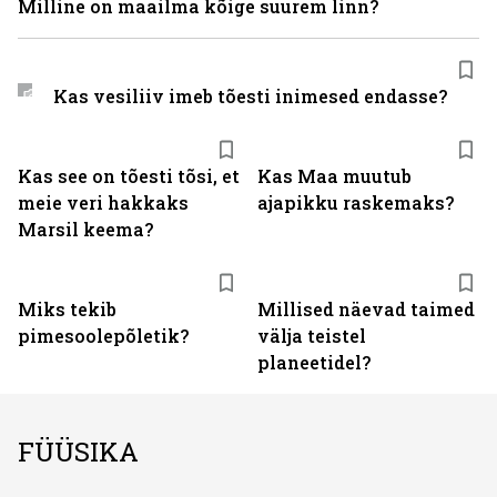
Milline on maailma kõige suurem linn?
Kas vesiliiv imeb tõesti inimesed endasse?
Kas see on tõesti tõsi, et
Kas Maa muutub
meie veri hakkaks
ajapikku raskemaks?
Marsil keema?
Miks tekib
Millised näevad taimed
pimesoolepõletik?
välja teistel
planeetidel?
FÜÜSIKA