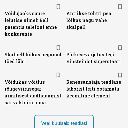
Võidujooks suure
Antiikse tohtri pea
leiutise nimel: Bell
lõikas nagu vahe
patentis telefoni enne
skalpell
konkurente
Skalpell lõikas aegunud
Päikesevarjutus tegi
tõed läbi
Einsteinist superstaari
Võidukas võitlus
Renessansiaja teadlase
rõugeviirusega:
laborist leiti ootamatu
armilisest aadlidaamist
keemiline element
sai vaktsiini ema
Veel kuulsaid teadlasi