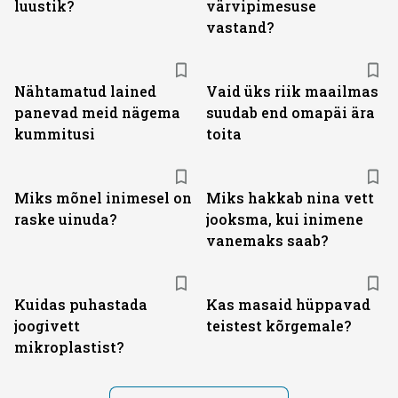
luustik?
värvipimesuse
vastand?
Nähtamatud lained
Vaid üks riik maailmas
panevad meid nägema
suudab end omapäi ära
kummitusi
toita
Miks mõnel inimesel on
Miks hakkab nina vett
raske uinuda?
jooksma, kui inimene
vanemaks saab?
Kuidas puhastada
Kas masaid hüppavad
joogivett
teistest kõrgemale?
mikroplastist?