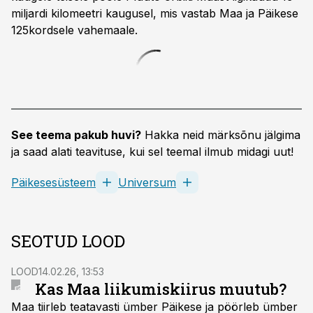
miljardi kilomeetri kaugusel, mis vastab Maa ja Päikese
125kordsele vahemaale.
See teema pakub huvi?
Hakka neid märksõnu jälgima
ja saad alati teavituse, kui sel teemal ilmub midagi uut!
Päikesesüsteem
Universum
SEOTUD LOOD
LOOD
14.02.26, 13:53
Kas Maa liikumiskiirus muutub?
Maa tiirleb teatavasti ümber Päikese ja pöörleb ümber