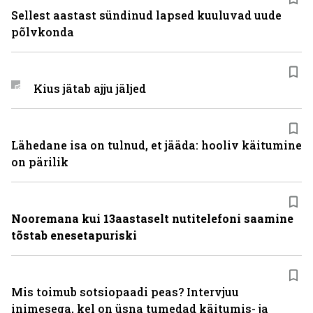
Sellest aastast sündinud lapsed kuuluvad uude
põlvkonda
Kius jätab ajju jäljed
Lähedane isa on tulnud, et jääda: hooliv käitumine
on pärilik
Nooremana kui 13aastaselt nutitelefoni saamine
tõstab enesetapuriski
Mis toimub sotsiopaadi peas? Intervjuu
inimesega, kel on üsna tumedad käitumis- ja