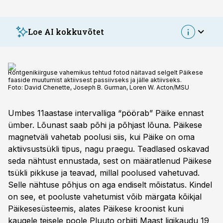
Loe AI kokkuvõtet
Röntgenikiirguse vahemikus tehtud fotod näitavad selgelt Päikese
faaside muutumist aktiivsest passiivseks ja jälle aktiivseks.
Foto:
David Chenette, Joseph B. Gurman, Loren W. Acton/MSU
Umbes 11aastase intervalliga “pöörab” Päike ennast
ümber. Lõunast saab põhi ja põhjast lõuna. Päikese
magnetväli vahetab poolusi siis, kui Päike on oma
aktiivsustsükli tipus, nagu praegu. Teadlased oskavad
seda nähtust ennustada, sest on määratlenud Päikese
tsükli pikkuse ja teavad, millal poolused vahetuvad.
Selle nähtuse põhjus on aga endiselt mõistatus. Kindel
on see, et pooluste vahetumist võib märgata kõikjal
Päikesesüsteemis, alates Päikese kroonist kuni
kaugele teisele poole Pluuto orbiiti Maast ligikaudu 19