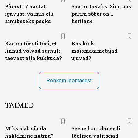
Pärast 17 aastat
Saa tuttavaks! Sinu uus
igavust: valmis elu
parim sõber on...
ainukeseks peoks
herilane
Kas on tõesti tõsi, et
Kas kõik
linnud võivad surnult
maismaaimetajad
taevast alla kukkuda?
ujuvad?
Rohkem loomadest
TAIMED
Miks ajab sibula
Seened on planeedi
hakkimine nutma?
tõelised valitsejad