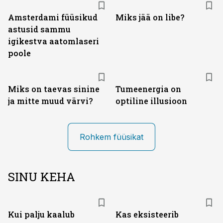
Amsterdami füüsikud
Miks jää on libe?
astusid sammu
igikestva aatomlaseri
poole
Miks on taevas sinine
Tumeenergia on
ja mitte muud värvi?
optiline illusioon
Rohkem füüsikat
SINU KEHA
Kui palju kaalub
Kas eksisteerib