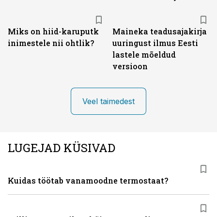
Miks on hiid-karuputk
Maineka teadusajakirja
inimestele nii ohtlik?
uuringust ilmus Eesti
lastele mõeldud
versioon
Veel taimedest
LUGEJAD KÜSIVAD
Kuidas töötab vanamoodne termostaat?