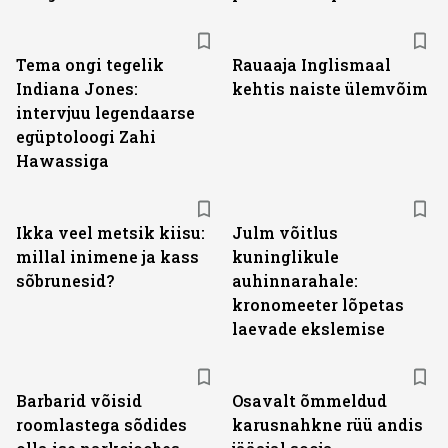
Tema ongi tegelik
Rauaaja Inglismaal
Indiana Jones:
kehtis naiste ülemvõim
intervjuu legendaarse
egüptoloogi Zahi
Hawassiga
Ikka veel metsik kiisu:
Julm võitlus
millal inimene ja kass
kuninglikule
sõbrunesid?
auhinnarahale:
kronomeeter lõpetas
laevade ekslemise
Barbarid võisid
Osavalt õmmeldud
roomlastega sõdides
karusnahkne rüü andis