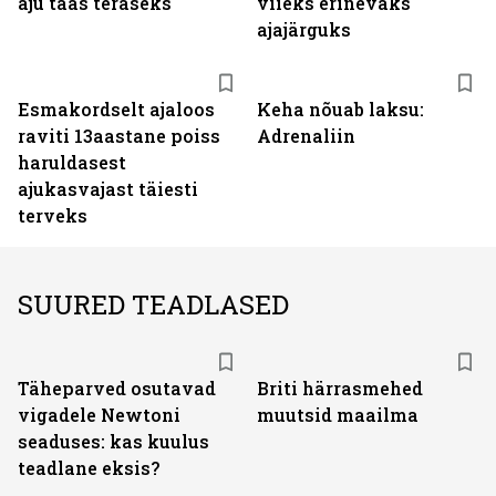
aju taas teraseks
viieks erinevaks
ajajärguks
Esmakordselt ajaloos
Keha nõuab laksu:
raviti 13aastane poiss
Adrenaliin
haruldasest
ajukasvajast täiesti
terveks
SUURED TEADLASED
Täheparved osutavad
Briti härrasmehed
vigadele Newtoni
muutsid maailma
seaduses: kas kuulus
teadlane eksis?