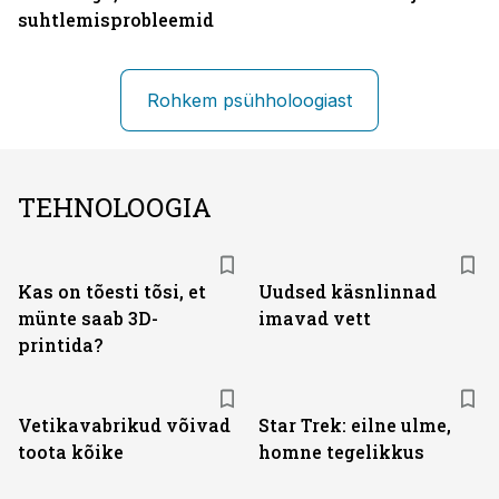
suhtlemisprobleemid
Rohkem psühholoogiast
TEHNOLOOGIA
Kas on tõesti tõsi, et
Uudsed käsnlinnad
münte saab 3D-
imavad vett
printida?
Vetikavabrikud võivad
Star Trek: eilne ulme,
toota kõike
homne tegelikkus