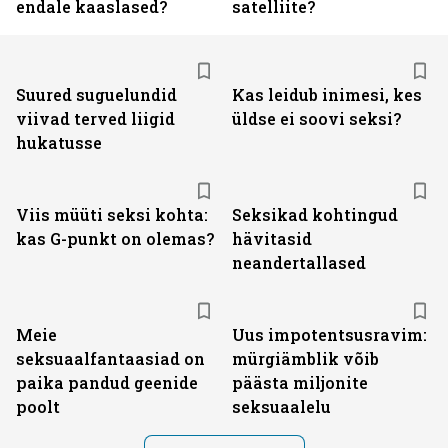
endale kaaslased?
satelliite?
Suured suguelundid
Kas leidub inimesi, kes
viivad terved liigid
üldse ei soovi seksi?
hukatusse
Viis müüti seksi kohta:
Seksikad kohtingud
kas G-punkt on olemas?
hävitasid
neandertallased
Meie
Uus impotentsusravim:
seksuaalfantaasiad on
mürgiämblik võib
paika pandud geenide
päästa miljonite
poolt
seksuaalelu