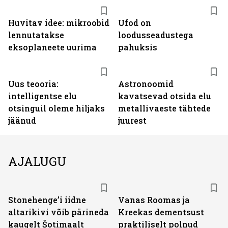
Huvitav idee: mikroobid
Ufod on
lennutatakse
loodusseadustega
eksoplaneete uurima
pahuksis
Uus teooria:
Astronoomid
intelligentse elu
kavatsevad otsida elu
otsinguil oleme hiljaks
metallivaeste tähtede
jäänud
juurest
AJALUGU
Stonehenge’i iidne
Vanas Roomas ja
altarikivi võib pärineda
Kreekas dementsust
kaugelt Šotimaalt
praktiliselt polnud