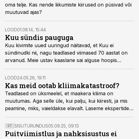
oma telje. Kas nende liikumiste kiirused on püsivad või
muutuvad ajas?
LOOD
01.08.14, 15:44
Kuu sündis pauguga
Kuu kivimite uued uuringud näitavad, et Kuu ei
sündinudki nii, nagu teadlased viimased 70 aastat on
arvanud. Meie ustav kaaslane sai alguse hoopis
võimsas kokkupõrkes, mis ähvardas Maa
Universumist minema pühkida.
LOOD
24.05.26, 19:11
Kas meid ootab kliimakatastroof?
Teadlased on üksmeelel, et maakera kliima on
muutumas. Aga selle üle, kui palju, kui kiiresti, ja mis
peamine, miks, vaieldakse elavalt. Laseme ekspertidel
kohtuda teaduslike argumentide duellis.
SISUTURUNDUS
05.09.25, 09:13
ST
Puitviimistlus ja nahksisustus ei