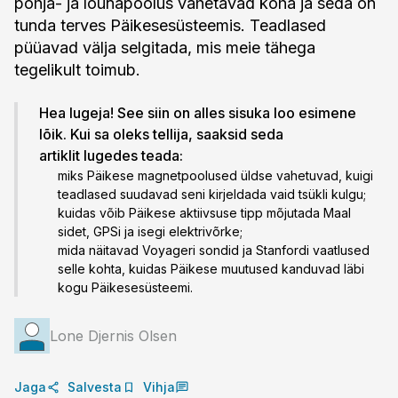
põhja- ja lõunapoolus vahetavad koha ja seda on
tunda terves Päikesesüsteemis. Teadlased
püüavad välja selgitada, mis meie tähega
tegelikult toimub.
Hea lugeja! See siin on alles sisuka loo esimene
lõik. Kui sa oleks tellija, saaksid seda
artiklit lugedes teada:
miks Päikese magnetpoolused üldse vahetuvad, kuigi
teadlased suudavad seni kirjeldada vaid tsükli kulgu;
kuidas võib Päikese aktiivsuse tipp mõjutada Maal
sidet, GPSi ja isegi elektrivõrke;
mida näitavad Voyageri sondid ja Stanfordi vaatlused
selle kohta, kuidas Päikese muutused kanduvad läbi
kogu Päikesesüsteemi.
Lone Djernis Olsen
Jaga
Salvesta
Vihja