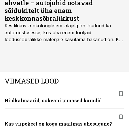
ahvatle – autojuhid ootavad
sõidukitelt üha enam
keskkonnasõbralikkust
Kestlikkus ja ökoloogilisem jalajälg on jõudnud ka
autotööstusesse, kus üha enam tootjaid
loodussõbralikke materjale kasutama hakanud on. Kui
palju mõjutab see sõidukit hankides ostjat ja kas
keskkonnasäästlikud materjalid on praktilised ning
kvaliteetsed, säilitades seejuures ka sõidukvaliteedi
ning –mugavuse?
VIIMASED LOOD
Hiidkalmaarid, ookeani punased kuradid
Kas viipekeel on kogu maailmas ühesugune?