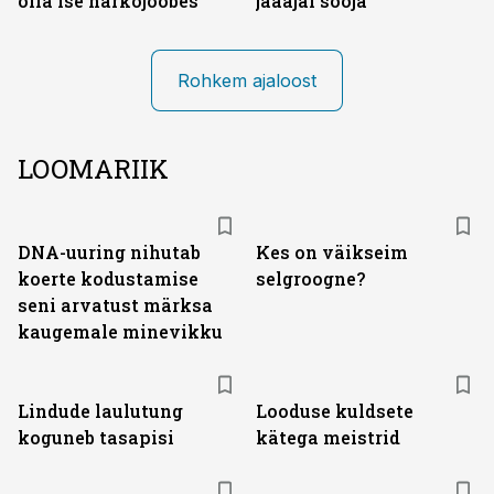
olla ise narkojoobes
jääajal sooja
Rohkem ajaloost
LOOMARIIK
DNA-uuring nihutab
Kes on väikseim
koerte kodustamise
selgroogne?
seni arvatust märksa
kaugemale minevikku
Lindude laulutung
Looduse kuldsete
koguneb tasapisi
kätega meistrid