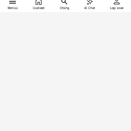
Menüü
Uudised
Otsing
AI Chat
Logi sisse
Vana-Lõuna 39/1, 19094 Tallinn
(+372) 667 0111
tellimiskeskus@aripaev.ee
Telli Imeline Teadus
Uudiskirjad
Kontakt
Sisu kasutamisõigused
Ajakirjaniku
eetikakoodeks
Üldtingimused
Privaatsustingimused
Küpsiste poliitika
KKK
Eesti Meediaettevõtete
Eelistuste haldamine
Liit