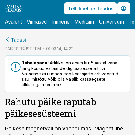
Telli Imeline Teadus
Avaleht
Viimased
Inimene
Meditsiin
Universum
Te
cebook
Tagasi
Twitter)
PÄIKESESÜSTEEM
01.03.14, 14:22
kedIn
Tähelepanu!
Artikkel on enam kui 5 aastat vana
ning kuulub väljaande digitaalsesse arhiivi.
ail
Väljaanne ei uuenda ega kaasajasta arhiveeritud
sisu, mistõttu võib olla vajalik kaasaegsete
k
allikatega tutvumine
Rahutu päike raputab
päikesesüsteemi
Päikese magnetväli on väändumas. Magnetiline