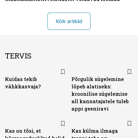
Kõik artiklid
TERVIS
Kuidas tekib
Põrgulik sügelemine
vähkkasvaja?
lõpeb alatiseks:
kroonilise sügelemise
all kannatajatele tuleb
appi geeniravi
Kas on tõsi, et
Kas külma ilmaga