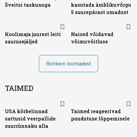
Šveitsi taskunuga
kasutada ämblikuvõrgu
5 suurepärast omadust
Koolimaja juurest leiti
Naised võidavad
saurusejäljed
võimuvõitluse
Rohkem loomadest
TAIMED
USA kõrbelinnad
Taimed reageerivad
sattusid veerpallide
puudutuse lõppemisele
suurrünnaku alla