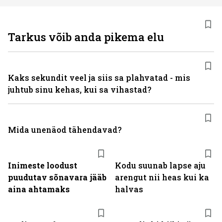
Tarkus võib anda pikema elu
Kaks sekundit veel ja siis sa plahvatad - mis
juhtub sinu kehas, kui sa vihastad?
Mida unenäod tähendavad?
Inimeste loodust
Kodu suunab lapse aju
puudutav sõnavara jääb
arengut nii heas kui ka
aina ahtamaks
halvas