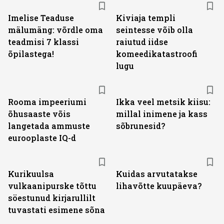
Imelise Teaduse
Kiviaja templi
mälumäng: võrdle oma
seintesse võib olla
teadmisi 7 klassi
raiutud iidse
õpilastega!
komeedikatastroofi
lugu
Rooma impeeriumi
Ikka veel metsik kiisu:
õhusaaste võis
millal inimene ja kass
langetada ammuste
sõbrunesid?
eurooplaste IQ-d
Kurikuulsa
Kuidas arvutatakse
vulkaanipurske tõttu
lihavõtte kuupäeva?
söestunud kirjarullilt
tuvastati esimene sõna