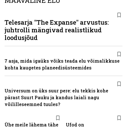
MAAVÄLINE ELU
Telesarja "The Expanse" arvustus:
juhtrolli mängivad realistlikud
loodusjõud
7 asja, mida igaüks võiks teada elu võimalikkuse
kohta kaugetes planeedisüsteemides
Universum on üks suur pere: elu tekkis kohe
pärast Suurt Pauku ja kandus laiali nagu
võililleseemned tuules?
Ühe meile lähema tähe
Ufod on