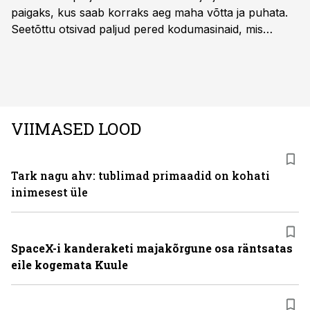
paigaks, kus saab korraks aeg maha võtta ja puhata.
Seetõttu otsivad paljud pered kodumasinaid, mis
oleksid usaldusväärsed, säästaksid aega ja looksid
kodus mõnusama keskkonna. Just neid vajadusi täidab
rahvusvaheline kodumasinate tootja Midea, mis on
Eestis viimastel aastatel kiiresti tuntust kogunud.
VIIMASED LOOD
Tark nagu ahv: tublimad primaadid on kohati
inimesest üle
SpaceX-i kanderaketi majakõrgune osa räntsatas
eile kogemata Kuule