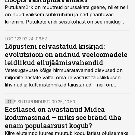
Putukamürk on muutnud prussakate geene, nii et neil
on nüüd väiksem suhkruhimu ja nad paarituvad
kiiremini. Putukate endi seisukohast on see muidugi
tubli saavutus, kuid meile, kes me prussakatega teab
mis sõbrad pole, on see halb uudis.
LOOD
23.02.24, 06:57
Lõpusteni relvastatud kiskjad:
evolutsioon on andnud veeloomadele
leidlikud ellujäämisvahendid
Vetesügavuste kõige hirmu­äratavamad olevused on
miljonite aastate vältel oma relvastust täiuslikkuseni
lihvinud ja küttimistehnikaid täiustanud – neil on
halvavad mürgiharpuunid, kõike läbistavad ogad ja
justkui saeketastega varustatud suud.
SISUTURUNDUS
12.09.25, 10:53
ST
Eestlased on avastanud Midea
kodumasinad – miks see bränd üha
enam populaarsust kogub?
Kiire elutempo juures muutub kodu järjest olulisemaks