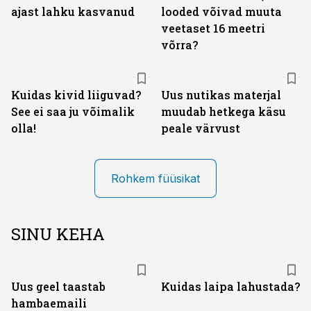
ajast lahku kasvanud
looded võivad muuta
veetaset 16 meetri
võrra?
Kuidas kivid liiguvad?
Uus nutikas materjal
See ei saa ju võimalik
muudab hetkega käsu
olla!
peale värvust
Rohkem füüsikat
SINU KEHA
Uus geel taastab
Kuidas laipa lahustada?
hambaemaili