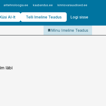
Iseteenindus
aritehnoloogia.ee
kaubandus.ee
kinnisvarauudised.ee
logistika
Telli Imeline Teadus
Küsi AI-lt
Telli Imeline Teadus
Logi sisse
Minu Imeline Teadus
im läbi