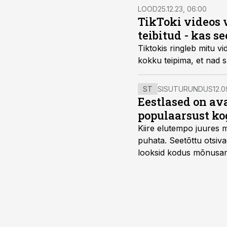
LOOD
25.12.23, 06:00
TikToki videos 
teibitud - kas se
Tiktokis ringleb mitu 
kokku teipima, et nad 
ST
SISUTURUNDUS
12.0
Eestlased on a
populaarsust ko
Kiire elutempo juures 
puhata. Seetõttu otsiv
looksid kodus mõnusama
Midea, mis on Eestis vii