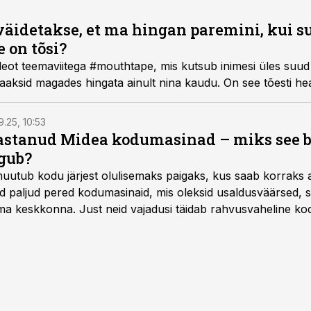
väidetakse, et ma hingan paremini, kui s
e on tõsi?
videot teemaviitega #mouthtape, mis kutsub inimesi üles s
saaksid magades hingata ainult nina kaudu. On see tõesti h
9.25, 10:53
vastanud Midea kodumasinad – miks see 
gub?
muutub kodu järjest olulisemaks paigaks, kus saab korraks 
ad paljud pered kodumasinaid, mis oleksid usaldusväärsed, s
 keskkonna. Just neid vajadusi täidab rahvusvaheline kod
mastel aastatel kiiresti tuntust kogunud.