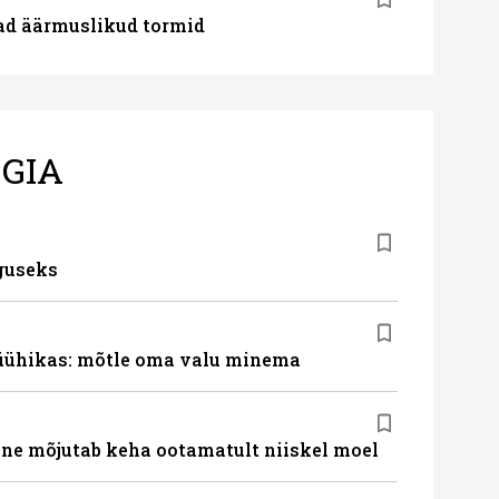
ad äärmuslikud tormid
GIA
guseks
süühikas: mõtle oma valu minema
ne mõjutab keha ootamatult niiskel moel