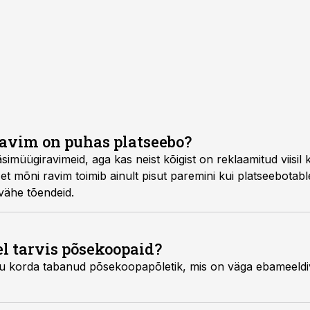
avim on puhas platseebo?
imüügiravimeid, aga kas neist kõigist on reklaamitud viisil 
t mõni ravim toimib ainult pisut paremini kui platseebotable
 vähe tõendeid.
l tarvis põsekoopaid?
tu korda tabanud põsekoopapõletik, mis on väga ebameeldiv.