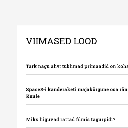
VIIMASED LOOD
Tark nagu ahv: tublimad primaadid on koha
SpaceX-i kanderaketi majakõrgune osa rän
Kuule
Miks liiguvad rattad filmis tagurpidi?