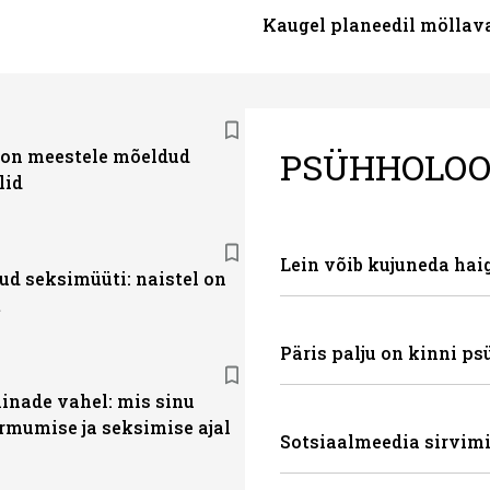
Kaugel planeedil möllav
PSÜHHOLOO
 on meestele mõeldud
lid
Lein võib kujuneda hai
ud seksimüüti: naistel on
t
Päris palju on kinni p
linade vahel: mis sinu
rmumise ja seksimise ajal
Sotsiaalmeedia sirvimi