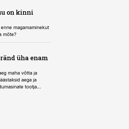
uu on kinni
uud enne magamaminekut
ea mõte?
bränd üha enam
aeg maha võtta ja
äästaksid aega ja
umasinate tootja