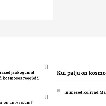
Kui palju on kosmos
rased jääkogumid
d kosmoses reegleid
Inimesed kolivad Ma
ur on universum?