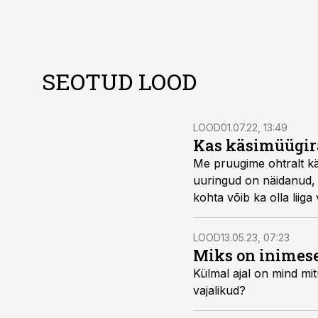
SEOTUD LOOD
LOOD
01.07.22, 13:49
Kas käsimüügir
Me pruugime ohtralt käs
uuringud on näidanud, e
kohta võib ka olla liiga
LOOD
13.05.23, 07:23
Miks on inimese
Külmal ajal on mind mi
vajalikud?