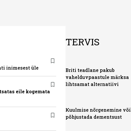
TERVIS
ti inimesest üle
Briti teadlane pakub
vahelduvpaastule märksa
lihtsamat alternatiivi
tsatas eile kogemata
Kuulmise nõrgenemine või
põhjustada dementsust