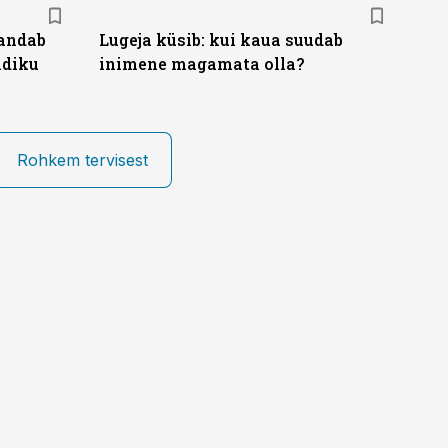
andab
Lugeja küsib: kui kaua suudab
ndiku
inimene magamata olla?
Rohkem tervisest