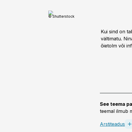
© Shutterstock
Kui sind on t
vältimatu. Nin
õietolm või in
See teema pa
teemal ilmub m
Arstiteadus