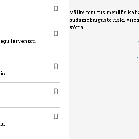
Väike muutus menüüs kah
südamehaiguste riski viie
võrra
egu tervenisti
ist
ad