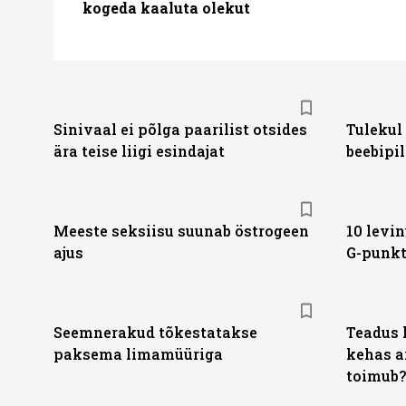
kogeda kaaluta olekut
Sinivaal ei põlga paarilist otsides
Tulekul
ära teise liigi esindajat
beebipil
Meeste seksiisu suunab östrogeen
10 levin
ajus
G-punk
Seemnerakud tõkestatakse
Teadus 
paksema limamüüriga
kehas a
toimub?