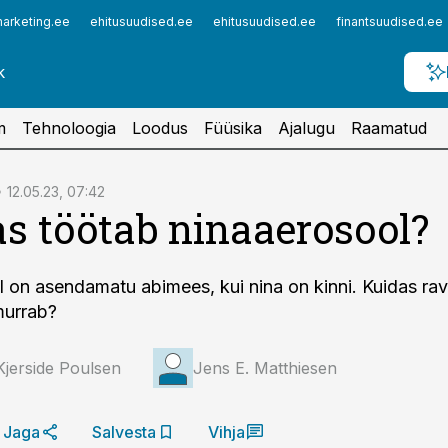
arketing.ee
ehitusuudised.ee
ehitusuudised.ee
finantsuudised.ee
m
Tehnoloogia
Loodus
Füüsika
Ajalugu
Raamatud
12.05.23, 07:42
s töötab ninaaerosool?
 on asendamatu abimees, kui nina on kinni. Kuidas rav
murrab?
jerside Poulsen
Jens E. Matthiesen
Jaga
Salvesta
Vihja