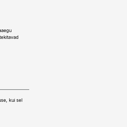
eaaegu
tekitavad
se, kui sel