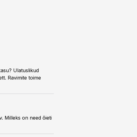
kasu? Ulatuslikud
tt. Ravimite toime
 Milleks on need õieti