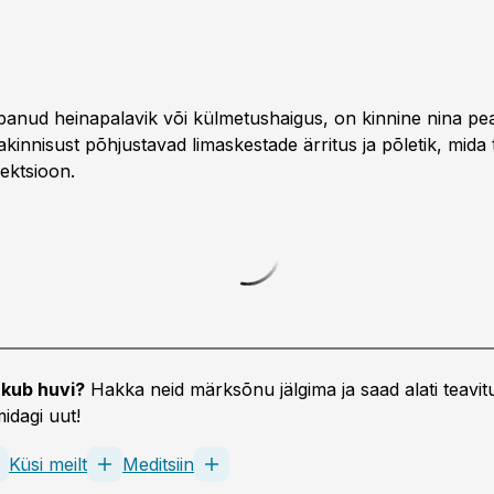
abanud heinapalavik või külmetushaigus, on kinnine nina p
akinnisust põhjustavad limaskestade ärritus ja põletik, mida 
fektsioon.
kub huvi?
Hakka neid märksõnu jälgima ja saad alati teavitu
idagi uut!
Küsi meilt
Meditsiin