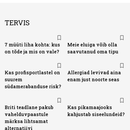
TERVIS
7 müüti liha kohta: kus
Meie eluiga võib olla
on tõde ja mis on vale?
saavutanud oma tipu
Kas profisportlastel on
Allergiad levivad aina
suurem
enam just noorte seas
südamerabanduse risk?
Briti teadlane pakub
Kas pikamaajooks
vahelduvpaastule
kahjustab siseelundeid?
märksa lihtsamat
alternatiivi