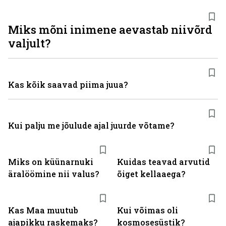
Miks mõni inimene aevastab niivõrd
valjult?
Kas kõik saavad piima juua?
Kui palju me jõulude ajal juurde võtame?
Miks on küünarnuki
Kuidas teavad arvutid
äralöömine nii valus?
õiget kellaaega?
Kas Maa muutub
Kui võimas oli
ajapikku raskemaks?
kosmosesüstik?