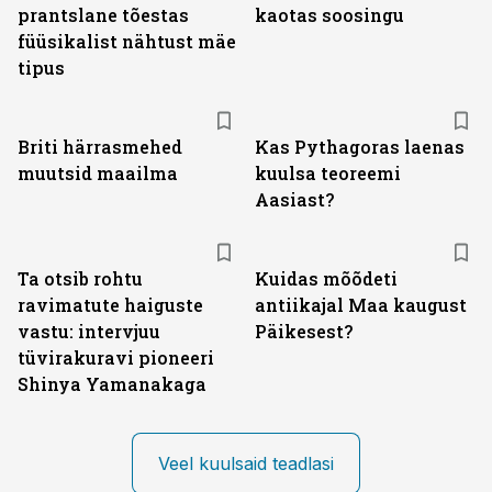
prantslane tõestas
kaotas soosingu
füüsikalist nähtust mäe
tipus
Briti härrasmehed
Kas Pythagoras laenas
muutsid maailma
kuulsa teoreemi
Aasiast?
Ta otsib rohtu
Kuidas mõõdeti
ravimatute haiguste
antiikajal Maa kaugust
vastu: intervjuu
Päikesest?
tüvirakuravi pioneeri
Shinya Yamanakaga
Veel kuulsaid teadlasi