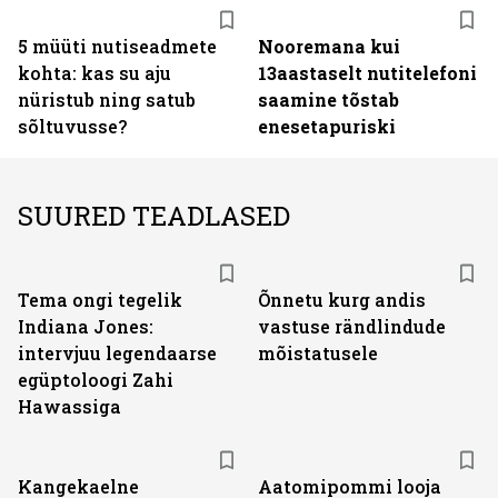
5 müüti nutiseadmete
Nooremana kui
kohta: kas su aju
13aastaselt nutitelefoni
nüristub ning satub
saamine tõstab
sõltuvusse?
enesetapuriski
SUURED TEADLASED
Tema ongi tegelik
Õnnetu kurg andis
Indiana Jones:
vastuse rändlindude
intervjuu legendaarse
mõistatusele
egüptoloogi Zahi
Hawassiga
Kangekaelne
Aatomipommi looja