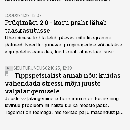
plastiosakesed pärinevad, ja kuidas me võiksime
probleemi lahendada.
LOOD
22.11.22, 13:07
Prügimägi 2.0 - kogu praht läheb
taaskasutusse
Ühe inimese kohta tekib päevas mitu kilogrammi
jäätmeid. Need kogunevad prügimägedele või aetakse
ahju põletus­jaamades, kust jõuab atmosfääri süsi­
happegaas. Ühes Soome jäätme­jaamas on juhtimise
enda kätte võtnud robotid. Kui neid jaamu juurde
SISUTURUNDUS
02.10.25, 12:39
ST
rajada, siis me ehk ei upugi omaenda prahi sisse.
Tippspetsialist annab nõu: kuidas
vähendada stressi mõju juuste
väljalangemisele
Juuste väljalangemine ja hõrenemine on tõsine ning
levinud probleem nii naiste kui ka meeste jaoks.
Tegemist on teemaga, mis tekitab palju masendust ja
ebakindlust ning mõjub negatiivselt elukvaliteedile. Mis
on kõige efektiivseim viis peatada juuste väljalangemine