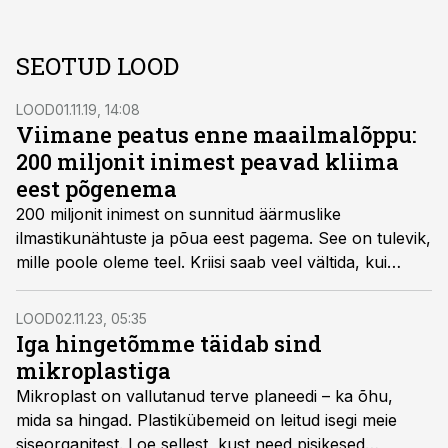
SEOTUD LOOD
LOOD
01.11.19, 14:08
Viimane peatus enne maailmalõppu:
200 miljonit inimest peavad kliima
eest põgenema
200 miljonit inimest on sunnitud äärmuslike
ilmastikunähtuste ja põua eest pagema. See on tulevik,
mille poole oleme teel. Kriisi saab veel vältida, kui
kasvatame oma toidu majakatustel, paneme
hamburgeri vahele taimset liha ning sõidame autodega,
LOOD
02.11.23, 05:35
mis liiguvad rohelise energia jõul.
Iga hingetõmme täidab sind
mikroplastiga
Mikroplast on vallutanud terve planeedi – ka õhu,
mida sa hingad. Plastikübemeid on leitud isegi meie
siseorganitest. Loe sellest, kust need pisikesed