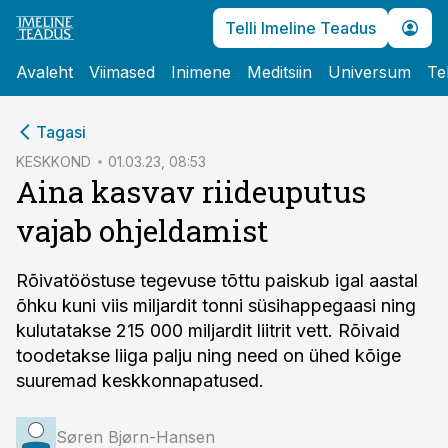
Telli Imeline Teadus
Avaleht
Viimased
Inimene
Meditsiin
Universum
Te
cebook
Tagasi
Twitter)
KESKKOND
01.03.23, 08:53
Aina kasvav riideuputus
kedIn
vajab ohjeldamist
ail
k
Rõivatööstuse tegevuse tõttu paiskub igal aastal
õhku kuni viis miljardit tonni süsihappegaasi ning
kulutatakse 215 000 miljardit liitrit vett. Rõivaid
toodetakse liiga palju ning need on ühed kõige
suuremad kesk­konnapatused.
Søren Bjørn-Hansen