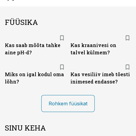
FÜÜSIKA
Kas saab mõõta tahke
Kas kraanivesi on
aine pH-d?
talvel külmem?
Miks on igal kodul oma
Kas vesiliiv imeb tõesti
lõhn?
inimesed endasse?
Rohkem füüsikat
SINU KEHA