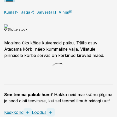
Kuula
Jaga
Salvesta
Vihja
© Shutterstock
Maailma üks kõige kuivemaid paiku, Tšiilis asuv
Atacama kõrb, näeb kummaline välja. Viljatule
pinnasele kõrbe servas on kerkinud kirevad mäed.
See teema pakub huvi?
Hakka neid märksõnu jälgima
ja saad alati teavituse, kui sel teemal ilmub midagi uut!
Keskkond
Loodus