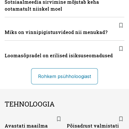
Sotsiaalmeedia sirvimine mõjutab keha
ootamatult niiskel moel
Miks on vinni­pigistusvideod nii menukad?
Loomasõpradel on erilised isiksuseomadused
Rohkem psühholoogiast
TEHNOLOOGIA
Avastati maailma
Põisadrust valmistati