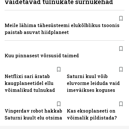
väidetavad tulnukate surnukehad
Meile lähima tähesüsteemi elukõlblikus tsoonis
paistab asuvat hiidplaneet
Kuu pinnasest võrsusid taimed
Netflixi sari äratab
Saturni kuul võib
kaugplaneetidel ellu
eluvorme leiduda vaid
võimalikud tulnukad
imeväikses koguses
Vingerdav robot hakkab
Kas eksoplaneeti on
Saturni kuult elu otsima
võimalik pildistada?