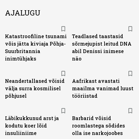
AJALUGU
Katastroofiline tsunami
Teadlased taastasid
võis jätta kiviaja Põhja-
sõrmejupist leitud DNA
Suurbritannia
abil Denissi inimese
inimtühjaks
näo
Neandertallased võisid
Aafrikast avastati
välja surra kosmilisel
maailma vanimad luust
põhjusel
tööriistad
Läbikukkunud arst ja
Barbarid võisid
kodutu koer lõid
roomlastega sõdides
insuliiniime
olla ise narkojoobes