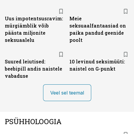
Uus impotentsusravim:
Meie
mürgiämblik võib
seksuaalfantaasiad on
päästa miljonite
paika pandud geenide
seksuaalelu
poolt
Suured leiutised:
10 levinud seksimüüti:
beebipill andis naistele
naistel on G-punkt
vabaduse
Veel sel teemal
PSÜHHOLOOGIA