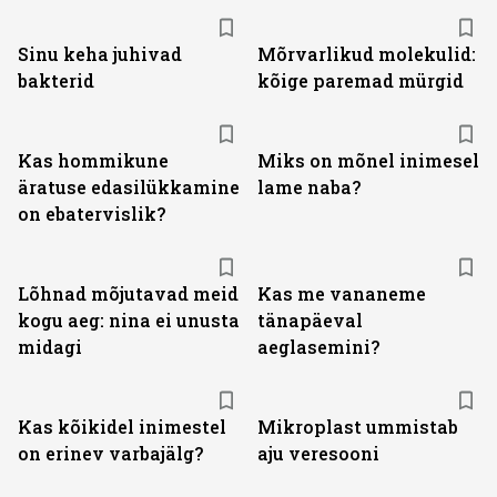
Sinu keha juhivad
Mõrvarlikud molekulid:
bakterid
kõige paremad mürgid
Kas hommikune
Miks on mõnel inimesel
äratuse edasilükkamine
lame naba?
on ebatervislik?
Lõhnad mõjutavad meid
Kas me vananeme
kogu aeg: nina ei unusta
tänapäeval
midagi
aeglasemini?
Kas kõikidel inimestel
Mikroplast ummistab
on erinev varbajälg?
aju veresooni