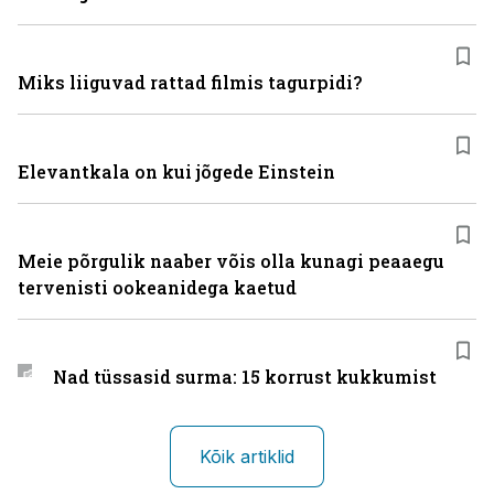
Miks liiguvad rattad filmis tagurpidi?
Elevantkala on kui jõgede Einstein
Meie põrgulik naaber võis olla kunagi peaaegu
tervenisti ookeanidega kaetud
Nad tüssasid surma: 15 korrust kukkumist
Kõik artiklid