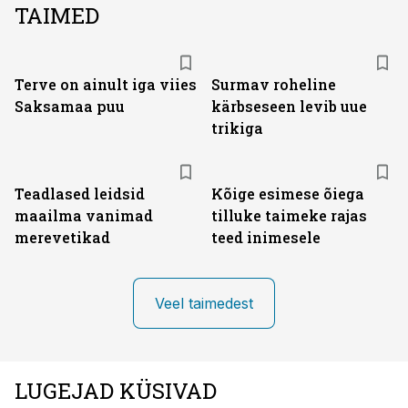
TAIMED
Terve on ainult iga viies
Surmav roheline
Saksamaa puu
kärbseseen levib uue
trikiga
Teadlased leidsid
Kõige esimese õiega
maailma vanimad
tilluke taimeke rajas
merevetikad
teed inimesele
Veel taimedest
LUGEJAD KÜSIVAD