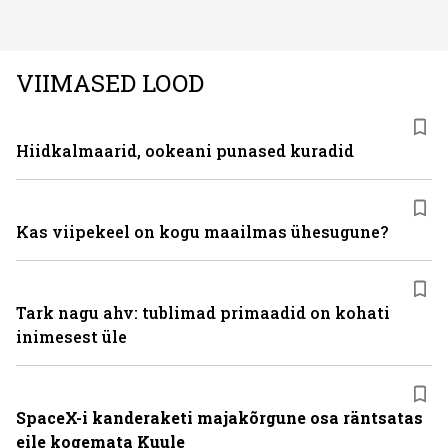
ning juuksed taas tihedaks ja tugevaks saada?
VIIMASED LOOD
Hiidkalmaarid, ookeani punased kuradid
Kas viipekeel on kogu maailmas ühesugune?
Tark nagu ahv: tublimad primaadid on kohati
inimesest üle
SpaceX-i kanderaketi majakõrgune osa räntsatas
eile kogemata Kuule