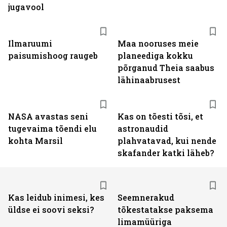
jugavool
Ilmaruumi
Maa nooruses meie
paisumishoog raugeb
planeediga kokku
põrganud Theia saabus
lähinaabrusest
NASA avastas seni
Kas on tõesti tõsi, et
tugevaima tõendi elu
astronaudid
kohta Marsil
plahvatavad, kui nende
skafander katki läheb?
Kas leidub inimesi, kes
Seemnerakud
üldse ei soovi seksi?
tõkestatakse paksema
limamüüriga