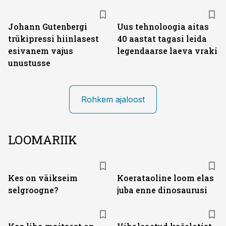
Johann Gutenbergi
Uus tehnoloogia aitas
trükipressi hiinlasest
40 aastat tagasi leida
esivanem vajus
legendaarse laeva vraki
unustusse
Rohkem ajaloost
LOOMARIIK
Kes on väikseim
Koerataoline loom elas
selgroogne?
juba enne dinosaurusi