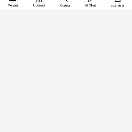
Menüü
Uudised
Otsing
AI Chat
Logi sisse
Vana-Lõuna 39/1, 19094 Tallinn
(+372) 667 0111
tellimiskeskus@aripaev.ee
Telli Imeline Teadus
Uudiskirjad
Kontakt
Sisu kasutamisõigused
Ajakirjaniku
eetikakoodeks
Üldtingimused
Privaatsustingimused
Küpsiste poliitika
KKK
Eesti Meediaettevõtete
Eelistuste haldamine
Liit