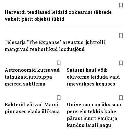
Harvardi teadlased leidsid ookeanist tähtede
vahelt pärit objekti tükid
Telesarja "The Expanse" arvustus: juhtrolli
mängivad realistlikud loodusjõud
Astronoomid kutsuvad
Saturni kuul võib
tulnukaid jututuppa
eluvorme leiduda vaid
meiega suhtlema
imeväikses koguses
Bakterid võivad Marsi
Universum on üks suur
pinnases elada ülikaua
pere: elu tekkis kohe
pärast Suurt Pauku ja
kandus laiali nagu