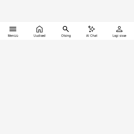
Menüü
Uudised
Otsing
AI Chat
Logi sisse
Vana-Lõuna 39/1, 19094 Tallinn
(+372) 667 0111
tellimiskeskus@aripaev.ee
Telli Imeline Teadus
Uudiskirjad
Kontakt
Sisu kasutamisõigused
Ajakirjaniku
eetikakoodeks