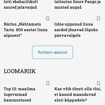
leiti ebaharilikult
taltsutas Suure Paugu ja
suured jalavarjud
mustad augud
Näitus „Nähtamatu
Iidse uppunud linna
Tartu. 800 aastat linna
aarded jõuavad lõpuks
algusest“
päevavalgele
Rohkem ajaloost
LOOMARIIK
Top 10: maailma
Kas võib tõesti olla tõsi,
tugevaimad
et kassid maanduvad
hammustused
alati käppadele?