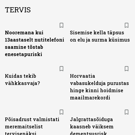
TERVIS
Nooremana kui
Sisemise kella täpsus
13aastaselt nutitelefoni
on elu ja surma küsimus
saamine tõstab
enesetapuriski
Kuidas tekib
Horvaatia
vähkkasvaja?
vabasukelduja purustas
hinge kinni hoidmise
maailmarekordi
Põisadrust valmistati
Jalgrattasõiduga
meremaitselist
kaasneb väiksem
tervisenäksi
dementsusrisk