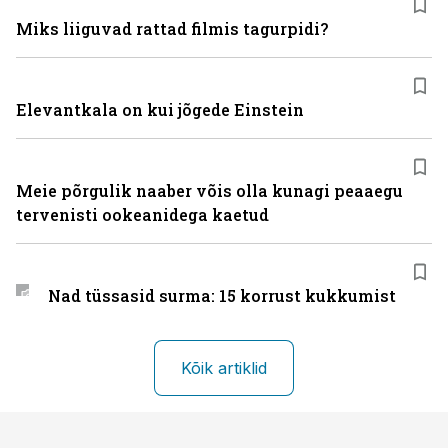
Miks liiguvad rattad filmis tagurpidi?
Elevantkala on kui jõgede Einstein
Meie põrgulik naaber võis olla kunagi peaaegu
tervenisti ookeanidega kaetud
Nad tüssasid surma: 15 korrust kukkumist
Kõik artiklid