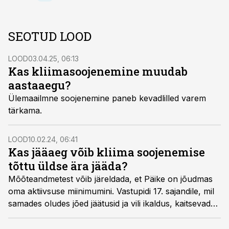
SEOTUD LOOD
LOOD
03.04.25, 06:13
Kas kliimasoojenemine muudab
aastaaegu?
Ülemaailmne soojenemine paneb kevadlilled varem
tärkama.
LOOD
10.02.24, 06:41
Kas jääaeg võib kliima soojenemise
tõttu üldse ära jääda?
Mõõteandmetest võib järeldada, et Päike on jõudmas
oma aktiivsuse miinimumini. Vastupidi 17. sajandile, mil
samades oludes jõed jäätusid ja vili ikaldus, kaitsevad
meid nüüd pakase jäise embuse eest miljonid tonnid
inimtekkelist süsihappegaasi.