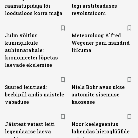
raamatupidaja lõi
tegi arstiteaduses
loodusloos korra majja
revolutsiooni
Julm võitlus
Meteoroloog Alfred
kuninglikule
Wegener pani mandrid
auhinnarahale:
liikuma
kronomeeter lõpetas
laevade ekslemise
Suured leiutised:
Niels Bohr avas ukse
beebipill andis naistele
aatomite sisemuse
vabaduse
kaosesse
Jäistest vetest leiti
Noor keelegeenius
legendaarse laeva
lahendas hieroglüüfide