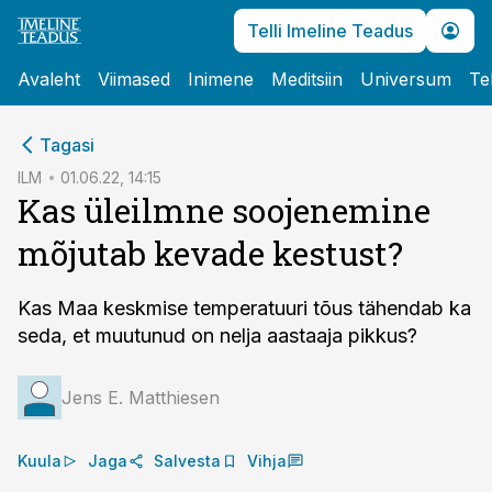
Telli Imeline Teadus
Avaleht
Viimased
Inimene
Meditsiin
Universum
Te
cebook
Tagasi
Twitter)
ILM
01.06.22, 14:15
Kas üleilmne soojenemine
kedIn
mõjutab kevade kestust?
ail
k
Kas Maa keskmise temperatuuri tõus tähendab ka
seda, et muutunud on nelja aastaaja pikkus?
Jens E. Matthiesen
Kuula
Jaga
Salvesta
Vihja