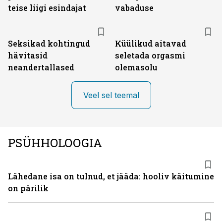
teise liigi esindajat
vabaduse
Seksikad kohtingud
Küülikud aitavad
hävitasid
seletada orgasmi
neandertallased
olemasolu
Veel sel teemal
PSÜHHOLOOGIA
Lähedane isa on tulnud, et jääda: hooliv käitumine
on pärilik