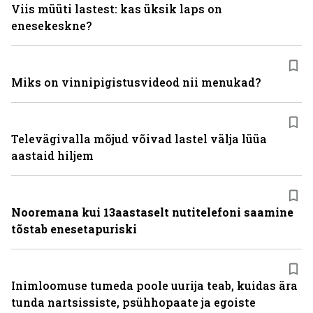
Viis müüti lastest: kas üksik laps on
enesekeskne?
Miks on vinni­pigistusvideod nii menukad?
Televägivalla mõjud võivad lastel välja lüüa
aastaid hiljem
Nooremana kui 13aastaselt nutitelefoni saamine
tõstab enesetapuriski
Inimloomuse tumeda poole uurija teab, kuidas ära
tunda nartsissiste, psühhopaate ja egoiste