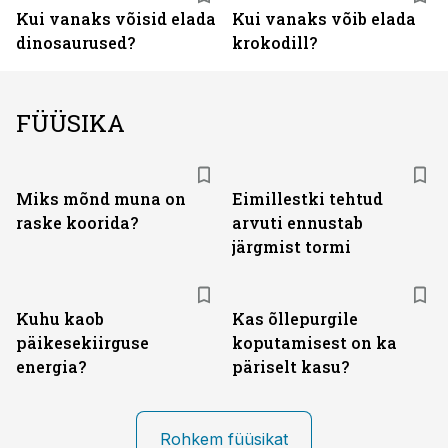
Kui vanaks võisid elada
Kui vanaks võib elada
dinosaurused?
krokodill?
FÜÜSIKA
Miks mõnd muna on
Eimillestki tehtud
raske koorida?
arvuti ennustab
järgmist tormi
Kuhu kaob
Kas õllepurgile
päikesekiirguse
koputamisest on ka
energia?
päriselt kasu?
Rohkem füüsikat