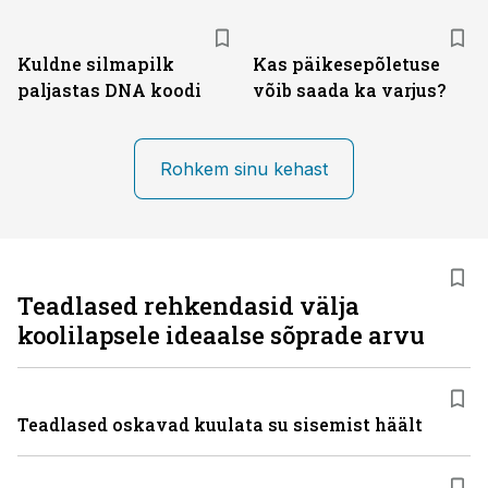
Kuldne silmapilk
Kas päikesepõletuse
paljastas DNA koodi
võib saada ka varjus?
Rohkem sinu kehast
Teadlased rehkendasid välja
koolilapsele ideaalse sõprade arvu
Teadlased oskavad kuulata su sisemist häält