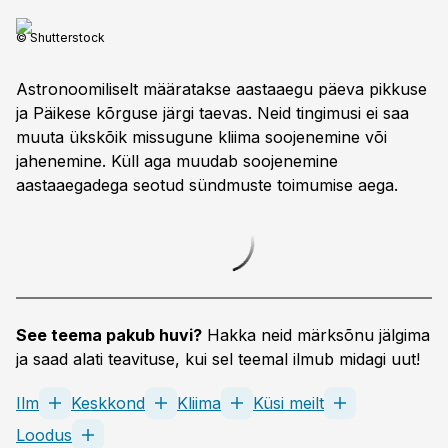
© Shutterstock
Astronoomiliselt määratakse aastaaegu päeva pikkuse
ja Päikese kõrguse järgi taevas. Neid tingimusi ei saa
muuta ükskõik missugune kliima soojenemine või
jahenemine. Küll aga muudab soojenemine
aastaaegadega seotud sündmuste toimu­mise aega.
See teema pakub huvi?
Hakka neid märksõnu jälgima
ja saad alati teavituse, kui sel teemal ilmub midagi uut!
Ilm
Keskkond
Kliima
Küsi meilt
Loodus