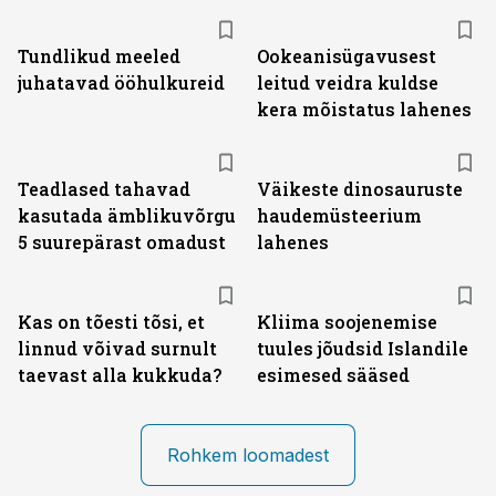
Tundlikud meeled
Ookeanisügavusest
juhatavad ööhulkureid
leitud veidra kuldse
kera mõistatus lahenes
Teadlased tahavad
Väikeste dinosauruste
kasutada ämblikuvõrgu
haudemüsteerium
5 suurepärast omadust
lahenes
Kas on tõesti tõsi, et
Kliima soojenemise
linnud võivad surnult
tuules jõudsid Islandile
taevast alla kukkuda?
esimesed sääsed
Rohkem loomadest