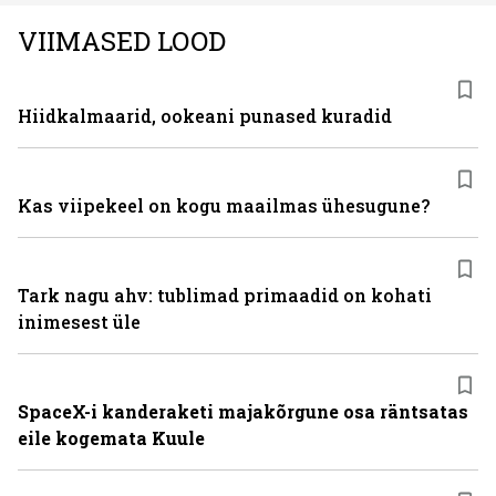
VIIMASED LOOD
Hiidkalmaarid, ookeani punased kuradid
Kas viipekeel on kogu maailmas ühesugune?
Tark nagu ahv: tublimad primaadid on kohati
inimesest üle
SpaceX-i kanderaketi majakõrgune osa räntsatas
eile kogemata Kuule