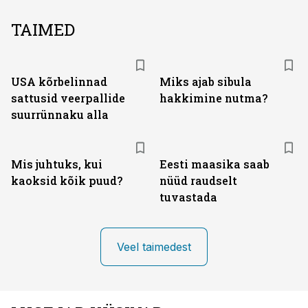
TAIMED
USA kõrbelinnad
Miks ajab sibula
sattusid veerpallide
hakkimine nutma?
suurrünnaku alla
Mis juhtuks, kui
Eesti maasika saab
kaoksid kõik puud?
nüüd raudselt
tuvastada
Veel taimedest