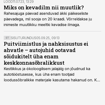
LOOD
11.07.23, 13:29
Miks on kevadilm nii muutlik?
Rahesajuga päevad asenduvad äkki päikeseliste
päevadega, mil sooja on 20 kraadi. Võrreldakse ju
inimeste muutlikku meeltki kevadise ilmaga.
SISUTURUNDUS
05.09.25, 09:13
ST
Puitviimistlus ja nahksisustus ei
ahvatle – autojuhid ootavad
sõidukitelt üha enam
keskkonnasõbralikkust
Kestlikkus ja ökoloogilisem jalajälg on jõudnud ka
autotööstusesse, kus üha enam tootjaid
loodussõbralikke materjale kasutama hakanud on. Kui
palju mõjutab see sõidukit hankides ostjat ja kas
keskkonnasäästlikud materjalid on praktilised ning
kvaliteetsed, säilitades seejuures ka sõidukvaliteedi
ning –mugavuse?