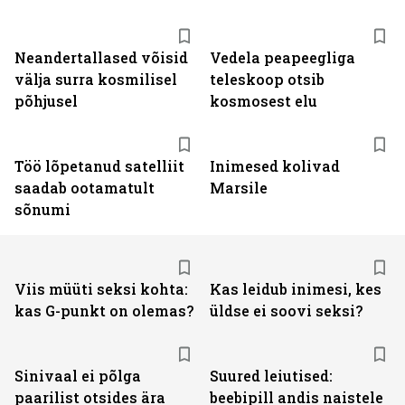
Neandertallased võisid
Vedela peapeegliga
välja surra kosmilisel
teleskoop otsib
põhjusel
kosmosest elu
Töö lõpetanud satelliit
Inimesed kolivad
saadab ootamatult
Marsile
sõnumi
Viis müüti seksi kohta:
Kas leidub inimesi, kes
kas G-punkt on olemas?
üldse ei soovi seksi?
Sinivaal ei põlga
Suured leiutised:
paarilist otsides ära
beebipill andis naistele