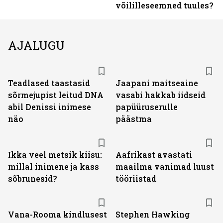
võililleseemned tuules?
AJALUGU
Teadlased taastasid
Jaapani maitseaine
sõrmejupist leitud DNA
vasabi hakkab iidseid
abil Denissi inimese
papüüruserulle
näo
päästma
Ikka veel metsik kiisu:
Aafrikast avastati
millal inimene ja kass
maailma vanimad luust
sõbrunesid?
tööriistad
Vana-Rooma kindlusest
Stephen Hawking