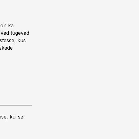
 on ka
inevad tugevad
stesse, kus
iskade
se, kui sel