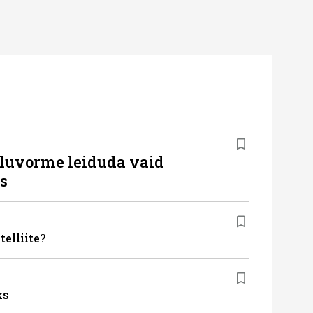
eluvorme leiduda vaid
s
elliite?
ks