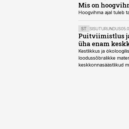
Mis on hoogvih
Hoogvihma ajal tuleb ta
ST
SISUTURUNDUS
05.0
Puitviimistlus j
üha enam keskk
Kestlikkus ja ökoloogil
loodussõbralikke mater
keskkonnasäästlikud mate
–mugavuse?