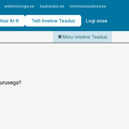
Iseteenindus
aritehnoloogia.ee
kaubandus.ee
kinnisvarauudised.ee
logistika
Telli Imeline Teadus
Küsi AI-lt
Telli Imeline Teadus
Logi sisse
Minu Imeline Teadus
uurusega?