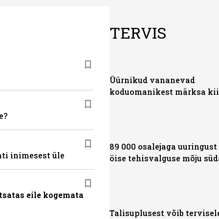
TERVIS
Üürnikud vananevad
koduomanikest märksa kii
e?
89 000 osalejaga uuringust
ti inimesest üle
öise tehisvalguse mõju sü
tsatas eile kogemata
Talisuplusest võib tervisel