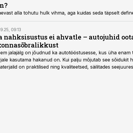
m?
evast alla tohutu hulk vihma, aga kuidas seda täpselt defin
9.25, 09:13
a nahksisustus ei ahvatle – autojuhid oot
onnasõbralikkust
isem jalajälg on jõudnud ka autotööstusesse, kus üha enam t
jale kasutama hakanud on. Kui palju mõjutab see sõidukit ha
rjalid on praktilised ning kvaliteetsed, säilitades seejuures