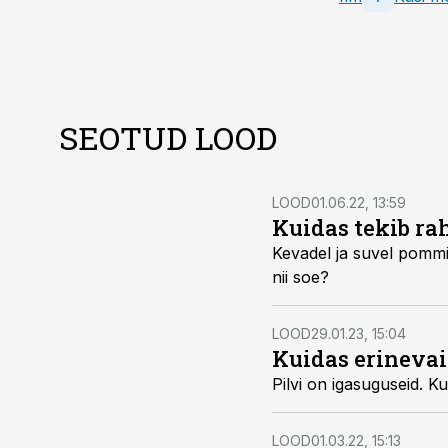
SEOTUD LOOD
LOOD
01.06.22, 13:59
Kuidas tekib ra
Kevadel ja suvel pommi
nii soe?
LOOD
29.01.23, 15:04
Kuidas erinevai
Pilvi on igasuguseid. K
LOOD
01.03.22, 15:13