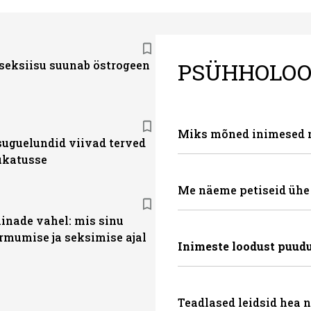
PSÜHHOLOO
seksiisu suunab östrogeen
Miks mõned inimesed 
suguelundid viivad terved
hukatusse
Me näeme petiseid ühe 
linade vahel: mis sinu
rmumise ja seksimise ajal
Inimeste loodust puud
Teadlased leidsid hea n