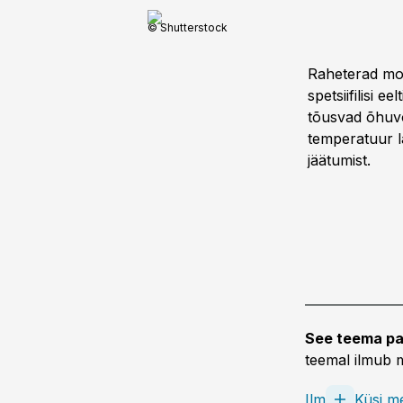
© Shutterstock
Raheterad moo
spetsiifilisi e
tõusvad õhuvo
temperatuur l
jäätumist.
See teema pa
teemal ilmub m
Ilm
Küsi me