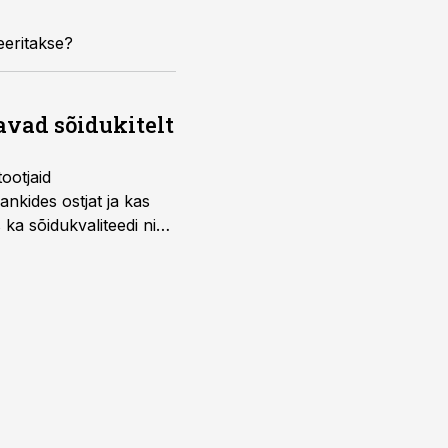
eeritakse?
avad sõidukitelt
ootjaid
nkides ostjat ja kas
 ka sõidukvaliteedi ning