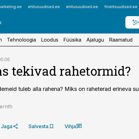
arketing.ee
ehitusuudised.ee
ehitusuudised.ee
finantsuudised.ee
m
Tehnoloogia
Loodus
Füüsika
Ajalugu
Raamatud
05:06
s tekivad rahetormid?
emeid tuleb alla rahena? Miks on raheterad erineva s
ernth
Jaga
Salvesta
Vihja