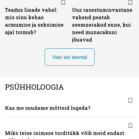
Teadus linade vahel:
Uus rasestumisvastane
mis sinu kehas
vahend peatab
armumise ja seksimise
seemnerakud enne, kui
ajal toimub?
need munarakuni
jõuavad
Veel sel teemal
PSÜHHOLOOGIA
Kas me suudame mõtteid lugeda?
Miks teise inimese torditükk võib meid endast