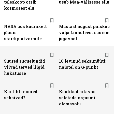
teleskoop otsib
usub Maa-välisesse ellu
kosmosest elu
NASA uus kuurakett
Mustast august paiskub
jõudis
välja Linnuteest suurem
stardiplatvormile
jugavool
Suured suguelundid
10 levinud seksimüüti:
viivad terved liigid
naistel on G-punkt
hukatusse
Kui tihti noored
Küülikud aitavad
seksivad?
seletada orgasmi
olemasolu