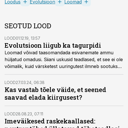
Loodus
Evolutsioon
Loomad
SEOTUD LOOD
LOOD
01.12.19, 13:57
Evolutsioon liigub ka tagurpidi
Loomad võivad taasomandada esivanemate ammu
hüljatud omadusi. Siiani uskusid teadlased, et see ei ole
võimalik, kuid värsketest uuringutest ilmneb sootuks
vastupidine.
LOOD
27.03.24, 06:38
Kas vastab tõele väide, et seened
saavad elada kiirgusest?
LOOD
28.08.23, 07:11
Imeväikesed raskekaallased: