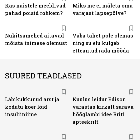
Kas naistele meeldivad
Miks me ei mäleta oma
pahad poisid rohkem?
varajast lapsepõlve?
Nukitsamehed aitavad
Vaba tahet pole olemas
mõista inimese olemust
ning su elu kulgeb
etteantud rada mööda
SUURED TEADLASED
Läbikukkunud arst ja
Kuulus leidur Edison
kodutu koer lõid
varastas kirkalt särava
insuliiniime
hõõglambi idee Briti
apteekrilt