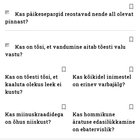
Kas päikesepargid reostavad nende all olevat
pinnast?
Kas on tõsi, et vandumine aitab tõesti valu
vastu?
Kas on tõesti tõsi, et
Kas kõikidel inimestel
kaaluta olekus leek ei
on erinev varbajälg?
kustu?
Kas miinuskraadidega
Kas hommikune
on õhus niiskust?
äratuse edasilükkamine
on ebatervislik?