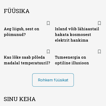
FÜÜSIKA
Aeg liigub, sest on
Island võib lähiaastail
põimunud?
hakata kosmosest
elektrit hankima
Kas lõke saab põleda
Tumeenergia on
madalal temperatuuril?
optiline illusioon
Rohkem füüsikat
SINU KEHA