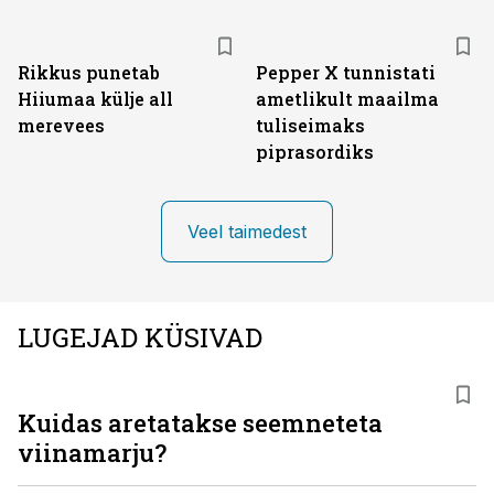
Rikkus punetab
Pepper X tunnistati
Hiiumaa külje all
ametlikult maailma
merevees
tuliseimaks
piprasordiks
Veel taimedest
LUGEJAD KÜSIVAD
Kuidas aretatakse seemneteta
viinamarju?