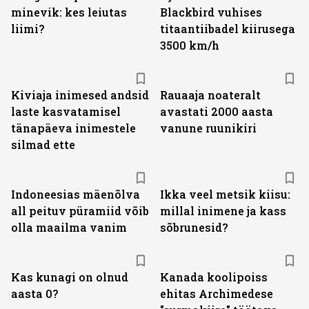
minevik: kes leiutas
Blackbird vuhises
liimi?
titaantiibadel kiirusega
3500 km/h
Kiviaja inimesed andsid
Rauaaja noateralt
laste kasvatamisel
avastati 2000 aasta
tänapäeva inimestele
vanune ruunikiri
silmad ette
Indoneesias mäenõlva
Ikka veel metsik kiisu:
all peituv püramiid võib
millal inimene ja kass
olla maailma vanim
sõbrunesid?
Kas kunagi on olnud
Kanada koolipoiss
aasta 0?
ehitas Archimedese