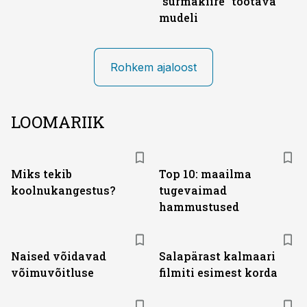
"surmakiire" töötava
mudeli
Rohkem ajaloost
LOOMARIIK
Miks tekib
Top 10: maailma
koolnukangestus?
tugevaimad
hammustused
Naised võidavad
Salapärast kalmaari
võimuvõitluse
filmiti esimest korda