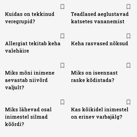
Kuidas on tekkinud
Teadlased aeglustavad
veregrupid?
katsetes vananemist
Allergiat tekitab keha
Keha rasvased nõksud
valehäire
Miks mõni inimene
Miks on iseennast
aevastab niivõrd
raske kõdistada?
valjult?
Miks lähevad osal
Kas kõikidel inimestel
inimestel silmad
on erinev varbajälg?
kõõrdi?