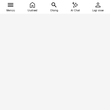
Menüü
Uudised
Otsing
AI Chat
Logi sisse
Vana-Lõuna 39/1, 19094 Tallinn
(+372) 667 0111
tellimiskeskus@aripaev.ee
Telli Imeline Teadus
Uudiskirjad
Kontakt
Sisu kasutamisõigused
Ajakirjaniku
eetikakoodeks
Üldtingimused
Privaatsustingimused
Küpsiste poliitika
KKK
Eesti Meediaettevõtete
Eelistuste haldamine
Liit