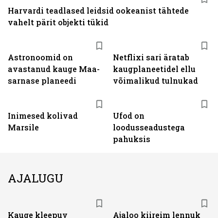
Harvardi teadlased leidsid ookeanist tähtede
vahelt pärit objekti tükid
Astronoomid on
Netflixi sari äratab
avastanud kauge Maa-
kaugplaneetidel ellu
sarnase planeedi
võimalikud tulnukad
Inimesed kolivad
Ufod on
Marsile
loodusseadustega
pahuksis
AJALUGU
Kauge kleepuv
Ajaloo kiireim lennuk