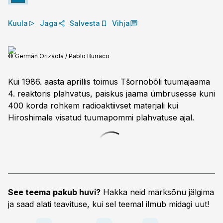
Kuula
Jaga
Salvesta
Vihja
© Germán Orizaola / Pablo Burraco
Kui 1986. aasta aprillis toimus Tšornobõli tuumajaama
4. reaktoris plahvatus, paiskus jaama ümbrusesse kuni
400 korda rohkem radioaktiivset materjali kui
Hiroshimale visatud tuumapommi plahvatuse ajal.
See teema pakub huvi?
Hakka neid märksõnu jälgima
ja saad alati teavituse, kui sel teemal ilmub midagi uut!