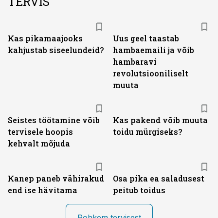
TERVIS
Kas pikamaajooks
Uus geel taastab
kahjustab siseelundeid?
hambaemaili ja võib
hambaravi
revolutsiooniliselt
muuta
Seistes töötamine võib
Kas pakend võib muuta
tervisele hoopis
toidu mürgiseks?
kehvalt mõjuda
Kanep paneb vähirakud
Osa pika ea saladusest
end ise hävitama
peitub toidus
Rohkem tervisest