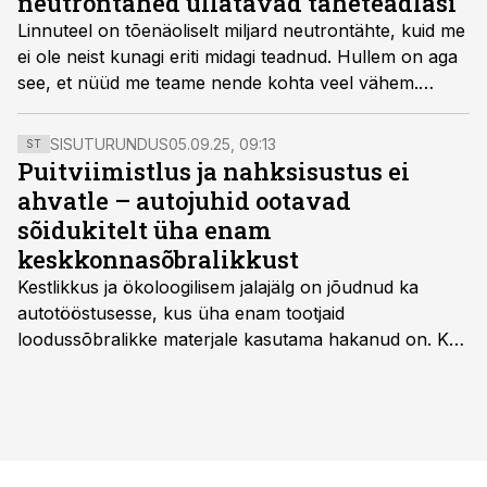
neutrontähed üllatavad täheteadlasi
Linnuteel on tõenäoliselt miljard neutrontähte, kuid me
ei ole neist kunagi eriti midagi teadnud. Hullem on aga
see, et nüüd me teame nende kohta veel vähem.
Nimelt on astronoomid avastanud neutrontähe, mis on
poole väiksema massiga, kui oleks loogiline. Kui on
SISUTURUNDUS
05.09.25, 09:13
ST
leitud uus tüüp ultra­kompaktseid tähti, pööratakse
Puitviimistlus ja nahksisustus ei
mitu füüsikaseadust pea peale.
ahvatle – autojuhid ootavad
sõidukitelt üha enam
keskkonnasõbralikkust
Kestlikkus ja ökoloogilisem jalajälg on jõudnud ka
autotööstusesse, kus üha enam tootjaid
loodussõbralikke materjale kasutama hakanud on. Kui
palju mõjutab see sõidukit hankides ostjat ja kas
keskkonnasäästlikud materjalid on praktilised ning
kvaliteetsed, säilitades seejuures ka sõidukvaliteedi
ning –mugavuse?