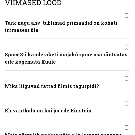
VIIMASED LOOD
Tark nagu ahv: tublimad primaadid on kohati
inimesest üle
SpaceX-i kanderaketi majakõrgune osa räntsatas
eile kogemata Kuule
Miks liiguvad rattad filmis tagurpidi?
Elevantkala on kui jõgede Einstein
Meie põrgulik naaber võis olla kunagi peaaegu