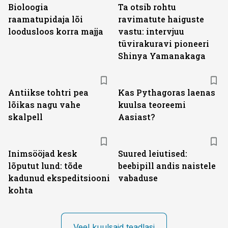
Bioloogia
Ta otsib rohtu
raamatupidaja lõi
ravimatute haiguste
loodusloos korra majja
vastu: intervjuu
tüvirakuravi pioneeri
Shinya Yamanakaga
Antiikse tohtri pea
Kas Pythagoras laenas
lõikas nagu vahe
kuulsa teoreemi
skalpell
Aasiast?
Inimsööjad kesk
Suured leiutised:
lõputut lund: tõde
beebipill andis naistele
kadunud ekspeditsiooni
vabaduse
kohta
Veel kuulsaid teadlasi