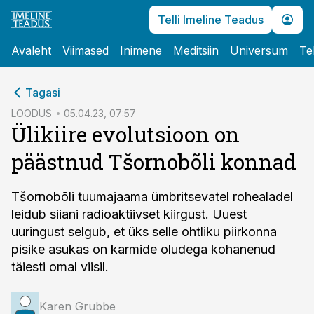
Telli Imeline Teadus
Avaleht
Viimased
Inimene
Meditsiin
Universum
Te
cebook
Tagasi
Twitter)
LOODUS
05.04.23, 07:57
Ülikiire evolutsioon on
kedIn
päästnud Tšornobõli konnad
ail
k
Tšornobõli tuumajaama ümbritsevatel rohealadel
leidub siiani radioaktiivset kiirgust. Uuest
uuringust selgub, et üks selle ohtliku piirkonna
pisike asukas on karmide oludega kohanenud
täiesti omal viisil.
Karen Grubbe