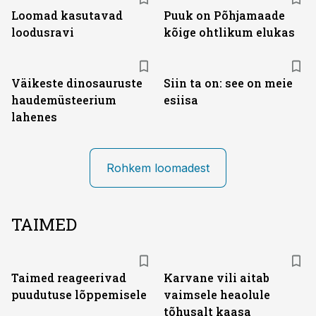
Loomad kasutavad
Puuk on Põhjamaade
loodusravi
kõige ohtlikum elukas
Väikeste dinosauruste
Siin ta on: see on meie
haudemüsteerium
esiisa
lahenes
Rohkem loomadest
TAIMED
Taimed reageerivad
Karvane vili aitab
puudutuse lõppemisele
vaimsele heaolule
tõhusalt kaasa