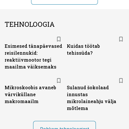
TEHNOLOOGIA
Esimesed tänapäevased
Kuidas töötab
reisilennukid:
tehissüda?
reaktiivmootor tegi
maailma väiksemaks
Mikroskoobis avaneb
Sulanud šokolaad
värviküllane
innustas
makromaailm
mikrolaineahju välja
mõtlema