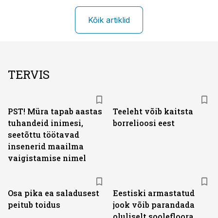
Kõik artiklid
TERVIS
PST! Müra tapab aastas
Teeleht võib kaitsta
tuhandeid inimesi,
borrelioosi eest
seetõttu töötavad
insenerid maailma
vaigistamise nimel
Osa pika ea saladusest
Eestiski armastatud
peitub toidus
jook võib parandada
oluliselt soolefloora