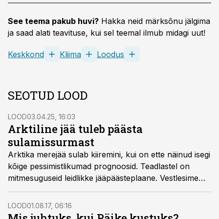
See teema pakub huvi?
Hakka neid märksõnu jälgima
ja saad alati teavituse, kui sel teemal ilmub midagi uut!
Keskkond
Kliima
Loodus
SEOTUD LOOD
LOOD
03.04.25, 16:03
Arktiline jää tuleb päästa
sulamissurmast
Arktika merejää sulab kiiremini, kui on ette näinud isegi
kõige pessimistlikumad prognoosid. Teadlastel on
mitmesuguseid leidlikke jääpäästeplaane. Vestlesime
professoriga, kelle ideed on nimetatud hullumeelseks,
ning küsisime, kuidas ta põhjendab oma kavatsuste
LOOD
01.08.17, 06:16
vettpidavust.
Mis juhtuks, kui Päike kustuks?