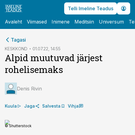
Telli Imeline Teadus
Avaleht
Viimased
Inimene
Meditsiin
Universum
Te
cebook
Tagasi
Twitter)
KESKKOND
01.07.22, 14:55
Alpid muutuvad järjest
kedIn
rohelisemaks
ail
k
Denis Rivin
Kuula
Jaga
Salvesta
Vihja
© Shutterstock