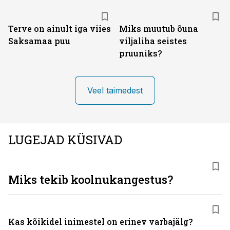
Terve on ainult iga viies
Miks muutub õuna
Saksamaa puu
viljaliha seistes
pruuniks?
Veel taimedest
LUGEJAD KÜSIVAD
Miks tekib koolnukangestus?
Kas kõikidel inimestel on erinev varbajälg?