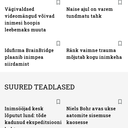
Vägivaldsed
Naise ajul on varem
videomängud võivad
tundmatu tahk
inimesi hoopis
leebemaks muuta
Idufirma BrainBridge
Ränk vaimne trauma
plaanib inimpea
mõjutab kogu inimkeha
siirdamist
SUURED TEADLASED
Inimsööjad kesk
Niels Bohr avas ukse
lõputut lund: tõde
aatomite sisemuse
kadunud ekspeditsiooni
kaosesse