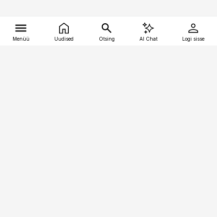
Menüü
Uudised
Otsing
AI Chat
Logi sisse
Vana-Lõuna 39/1, 19094 Tallinn
(+372) 667 0111
tellimiskeskus@aripaev.ee
Telli Imeline Teadus
Uudiskirjad
Kontakt
Sisu kasutamisõigused
Ajakirjaniku
eetikakoodeks
Üldtingimused
Privaatsustingimused
Küpsiste poliitika
KKK