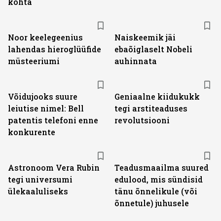
kohta
Noor keelegeenius
Naiskeemik jäi
lahendas hieroglüüfide
ebaõiglaselt Nobeli
müsteeriumi
auhinnata
Võidujooks suure
Geniaalne kiidukukk
leiutise nimel: Bell
tegi arstiteaduses
patentis telefoni enne
revolutsiooni
konkurente
Astronoom Vera Rubin
Teadusmaailma suured
tegi universumi
edulood, mis sündisid
ülekaaluliseks
tänu õnnelikule (või
õnnetule) juhusele