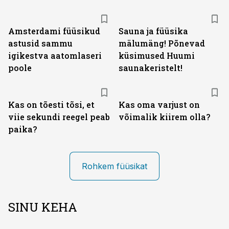
Amsterdami füüsikud
Sauna ja füüsika
astusid sammu
mälumäng! Põnevad
igikestva aatomlaseri
küsimused Huumi
poole
saunakeristelt!
Kas on tõesti tõsi, et
Kas oma varjust on
viie sekundi reegel peab
võimalik kiirem olla?
paika?
Rohkem füüsikat
SINU KEHA