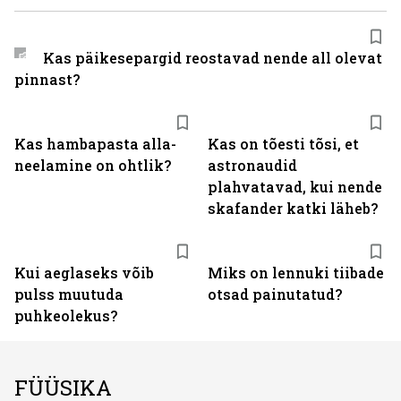
Kas päikesepargid reostavad nende all olevat
pinnast?
Kas hambapasta alla­
Kas on tõesti tõsi, et
neelamine on ohtlik?
astronaudid
plahvatavad, kui nende
skafander katki läheb?
Kui aeglaseks võib
Miks on lennuki tiibade
pulss muutuda
otsad painutatud?
puhkeolekus?
FÜÜSIKA