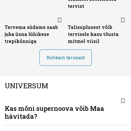
tervist
Tervema südame saab
Talisuplusest võib
juba üsna lühikese
tervisele kasu tõusta
trepikõnniga
mitmel viisil
Rohkem tervisest
UNIVERSUM
Kas mõni supernoova võib Maa
hävitada?