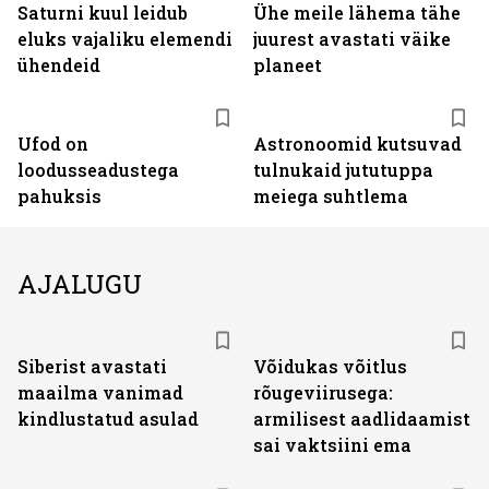
Saturni kuul leidub
Ühe meile lähema tähe
eluks vajaliku elemendi
juurest avastati väike
ühendeid
planeet
Ufod on
Astronoomid kutsuvad
loodusseadustega
tulnukaid jututuppa
pahuksis
meiega suhtlema
AJALUGU
Siberist avastati
Võidukas võitlus
maailma vanimad
rõugeviirusega:
kindlustatud asulad
armilisest aadlidaamist
sai vaktsiini ema