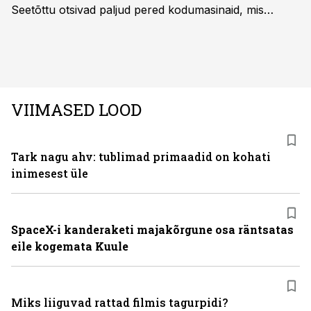
Seetõttu otsivad paljud pered kodumasinaid, mis
oleksid usaldusväärsed, säästaksid aega ja looksid
kodus mõnusama keskkonna. Just neid vajadusi täidab
rahvusvaheline kodumasinate tootja Midea, mis on
Eestis viimastel aastatel kiiresti tuntust kogunud.
VIIMASED LOOD
Tark nagu ahv: tublimad primaadid on kohati
inimesest üle
SpaceX-i kanderaketi majakõrgune osa räntsatas
eile kogemata Kuule
Miks liiguvad rattad filmis tagurpidi?