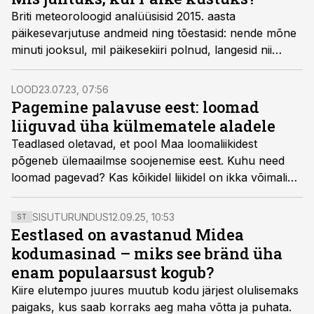
Briti meteoroloogid analüüsisid 2015. aasta
päikesevarjutuse andmeid ning tõestasid: nende mõne
minuti jooksul, mil päikesekiiri polnud, langesid nii
temperatuur kui ka tuule kiirus. Mis aga juhtuks siis,
kui meie kodutäht kustuks terveks päevaks, nädalaks,
LOOD
23.07.23, 07:56
kuuks või isegi aastaks?
Pagemine palavuse eest: loomad
liiguvad üha külmematele aladele
Teadlased oletavad, et pool Maa loomaliikidest
põgeneb ülemaailmse soojenemise eest. Kuhu need
loomad pagevad? Kas kõikidel liikidel on ikka võimalik
endale õigeks ajaks uus elupaik leida?
SISUTURUNDUS
12.09.25, 10:53
ST
Eestlased on avastanud Midea
kodumasinad – miks see bränd üha
enam populaarsust kogub?
Kiire elutempo juures muutub kodu järjest olulisemaks
paigaks, kus saab korraks aeg maha võtta ja puhata.