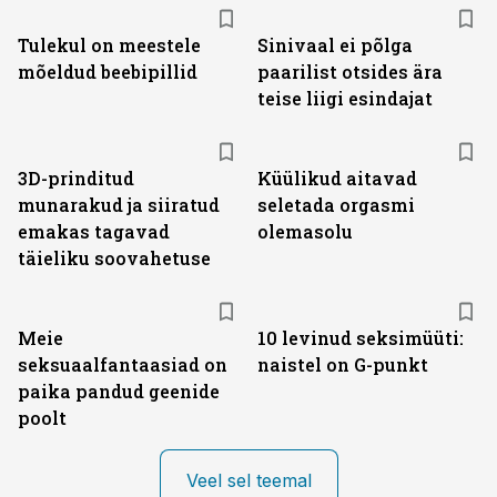
Tulekul on meestele
Sinivaal ei põlga
mõeldud beebipillid
paarilist otsides ära
teise liigi esindajat
3D-prinditud
Küülikud aitavad
munarakud ja siiratud
seletada orgasmi
emakas tagavad
olemasolu
täieliku soovahetuse
Meie
10 levinud seksimüüti:
seksuaalfantaasiad on
naistel on G-punkt
paika pandud geenide
poolt
Veel sel teemal