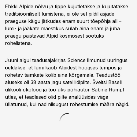
Ehkki Alpide nõlvu ja tippe kujutletakse ja kujutatakse
traditsiooniliselt lumistena, ei ole sel pildil asjade
praeguse käigu jätkudes enam suurt tõepõhja all –
lumi- ja jääkate mäestikus sulab aina enam ja juba
praegu paistavad Alpid kosmosest sootuks
rohelistena.
Juuni algul teadusajakirjas Science ilmunud uuringus
öeldakse, et lumi kaob Alpidest hoogsas tempos ja
rohetav taimkate kolib aina kõrgemale. Teadustöö
aluseks oli 38 aasta jagu satelliidipilte. Šveitsi Baseli
ülikooli ökoloog ja töö üks põhiautor Sabine Rumpf
ütles, et teadlased olid pilte analüüsides väga
üllatunud, kui nad niisugust rohestumise määra nägid.