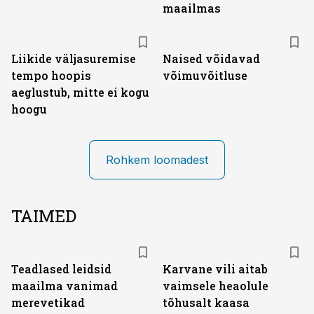
maailmas
Liikide väljasuremise
Naised võidavad
tempo hoopis
võimuvõitluse
aeglustub, mitte ei kogu
hoogu
Rohkem loomadest
TAIMED
Teadlased leidsid
Karvane vili aitab
maailma vanimad
vaimsele heaolule
merevetikad
tõhusalt kaasa