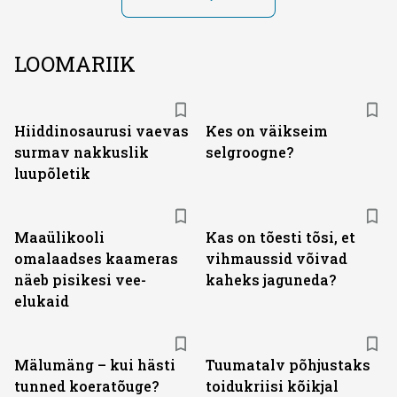
LOOMARIIK
Hiiddinosaurusi vaevas
Kes on väikseim
surmav nakkuslik
selgroogne?
luupõletik
Maaülikooli
Kas on tõesti tõsi, et
omalaadses kaameras
vihmaussid võivad
näeb pisikesi vee-
kaheks jaguneda?
elukaid
Mälumäng – kui hästi
Tuumatalv põhjustaks
tunned koeratõuge?
toidukriisi kõikjal