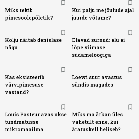
Miks tekib
Kui palju me jõulude ajal
pimesoolepõletik?
juurde võtame?
Kolju näitab denislase
Elavad surnud: elu ei
nägu
lõpe viimase
südamelöögiga
Kas eksisteerib
Loewi suur avastus
värvipimesuse
sündis magades
vastand?
Louis Pasteur avas ukse
Miks ma ärkan üles
tundmatusse
vahetult enne, kui
mikromaailma
äratuskell heliseb?