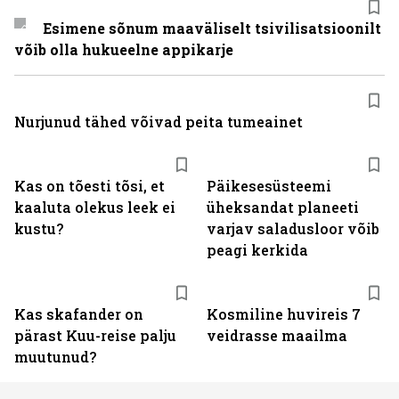
Esimene sõnum maaväliselt tsivilisatsioonilt
võib olla hukueelne appikarje
Nurjunud tähed võivad peita tumeainet
Kas on tõesti tõsi, et
Päikesesüsteemi
kaaluta olekus leek ei
üheksandat planeeti
kustu?
varjav saladusloor võib
peagi kerkida
Kas skafander on
Kosmiline huvireis 7
pärast Kuu-reise palju
veidrasse maailma
muutunud?