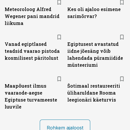
Meteoroloog Alfred
Kes oli ajaloo esimene
Wegener pani mandrid
sarimõrvar?
liikuma
Vanad egiptlased
Egiptusest avastatud
teadsid vaarao pistoda
iidne jõesäng võib
kosmilisest päritolust
lahendada püramiidide
müsteeriumi
Maapõuest ilmus
Šotimaal restaureeriti
vaaraode-aegse
üliharuldane Rooma
Egiptuse turvameeste
leegionäri käeturvis
luuvile
Rohkem ajaloost