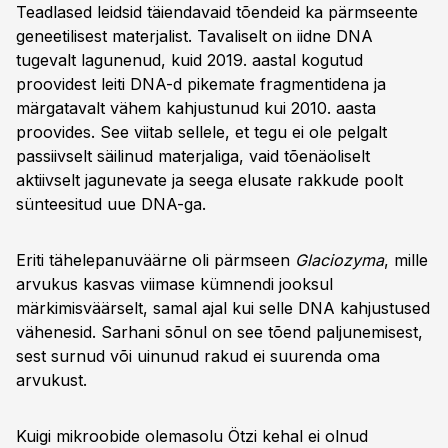
Teadlased leidsid täiendavaid tõendeid ka pärmseente
geneetilisest materjalist. Tavaliselt on iidne DNA
tugevalt lagunenud, kuid 2019. aastal kogutud
proovidest leiti DNA-d pikemate fragmentidena ja
märgatavalt vähem kahjustunud kui 2010. aasta
proovides. See viitab sellele, et tegu ei ole pelgalt
passiivselt säilinud materjaliga, vaid tõenäoliselt
aktiivselt jagunevate ja seega elusate rakkude poolt
sünteesitud uue DNA-ga.
Eriti tähelepanuväärne oli pärmseen
Glaciozyma
, mille
arvukus kasvas viimase kümnendi jooksul
märkimisväärselt, samal ajal kui selle DNA kahjustused
vähenesid. Sarhani sõnul on see tõend paljunemisest,
sest surnud või uinunud rakud ei suurenda oma
arvukust.
Kuigi mikroobide olemasolu Ötzi kehal ei olnud