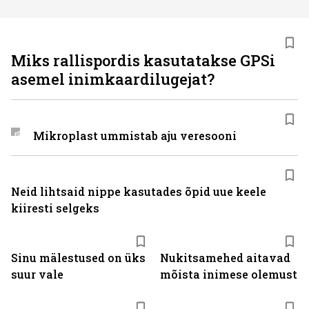
Miks rallispordis kasutatakse GPSi
asemel inimkaardilugejat?
Mikroplast ummistab aju veresooni
Neid lihtsaid nippe kasutades õpid uue keele
kiiresti selgeks
Sinu mälestused on üks
Nukitsamehed aitavad
suur vale
mõista inimese olemust