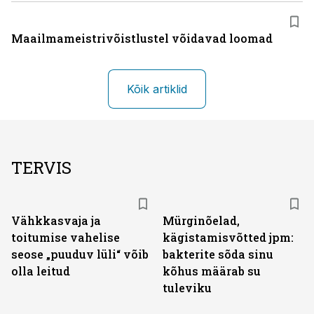
Maailmameistrivõistlustel võidavad loomad
Kõik artiklid
TERVIS
Vähkkasvaja ja
Mürginõelad,
toitumise vahelise
kägistamisvõtted jpm:
seose „puuduv lüli“ võib
bakterite sõda sinu
olla leitud
kõhus määrab su
tuleviku