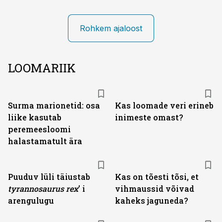
Rohkem ajaloost
LOOMARIIK
Surma marionetid: osa
Kas loomade veri erineb
liike kasutab
inimeste omast?
peremeesloomi
halastamatult ära
Puuduv lüli täiustab
Kas on tõesti tõsi, et
tyranno­saurus rex
’ i
vihmaussid võivad
arengulugu
kaheks jaguneda?