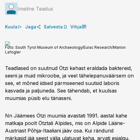
Imeline Teadus
Kuula
Jaga
Salvesta
Vihja
Foto:
South Tyrol Museum of Archaeology/Eurac Research/Marion
Lafogler
Teadlased on suutnud Ötzi kehast eraldada baktereid,
seeni ja muid mikroobe, ja veel tähelepanuväärsem on
see, et mõned iidsed pärmseened suutsid laboris
kasvada ja paljuneda. See tähendab, et kuulsas
muumias püsib elu tänaseni.
Nn Jäämees Ötzi muumia avastati 1991. aastal kahe
matkaja poolt Ötztali Alpides, mis on Alpide Lääne-
Austriast Põhja-Itaaliani jääv osa. Kui rändurid
märkasid jää seest välja ulatuvat keha, arvati esialgu,