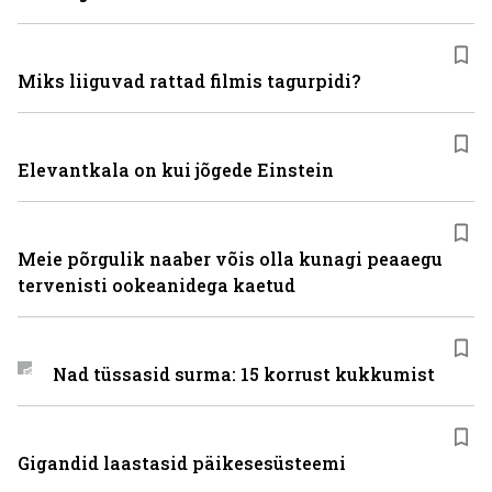
Miks liiguvad rattad filmis tagurpidi?
Elevantkala on kui jõgede Einstein
Meie põrgulik naaber võis olla kunagi peaaegu
tervenisti ookeanidega kaetud
Nad tüssasid surma: 15 korrust kukkumist
Gigandid laastasid päikesesüsteemi