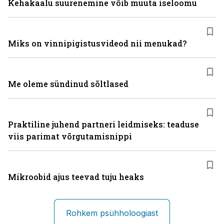
Kehakaalu suurenemine võib muuta iseloomu
Miks on vinni­pigistusvideod nii menukad?
Me oleme sündinud sõltlased
Praktiline juhend partneri leidmiseks: teaduse
viis parimat võrgutamisnippi
Mikroobid ajus teevad tuju heaks
Rohkem psühholoogiast