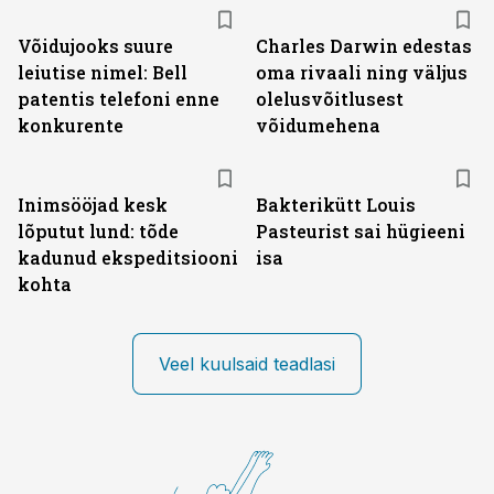
Võidujooks suure
Charles Darwin edestas
leiutise nimel: Bell
oma rivaali ning väljus
patentis telefoni enne
olelusvõitlusest
konkurente
võidumehena
Inimsööjad kesk
Bakterikütt Louis
lõputut lund: tõde
Pasteurist sai hügieeni
kadunud ekspeditsiooni
isa
kohta
Veel kuulsaid teadlasi