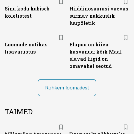
Sinu kodu kubiseb
Hiiddinosaurusi vaevas
koletistest
surmav nakkuslik
luupõletik
Loomade nutikas
Elupuu on kiiva
lisavarustus
kasvanud: kõik Maal
elavad liigid on
omavahel seotud
Rohkem loomadest
TAIMED