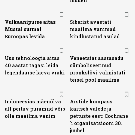
mudeli
Vulkaanipurse aitas
Siberist avastati
Mustal surmal
maailma vanimad
Euroopas levida
kindlustatud asulad
Uus tehnoloogia aitas
Veneetsiat aastasadu
40 aastat tagasi leida
sümboliseerinud
legendaarse laeva vraki
pronkslõvi valmistati
teisel pool maailma
Indoneesias mäenõlva
Arstide kompass
all peituv püramiid võib
kaitseb valede ja
olla maailma vanim
pettuste eest: Cochrane
´i organisatsiooni 30.
juubel