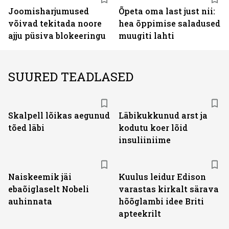
Joomisharjumused
Õpeta oma last just nii:
võivad tekitada noore
hea õppimise saladused
ajju püsiva blokeeringu
muugiti lahti
SUURED TEADLASED
Skalpell lõikas aegunud
Läbikukkunud arst ja
tõed läbi
kodutu koer lõid
insuliiniime
Naiskeemik jäi
Kuulus leidur Edison
ebaõiglaselt Nobeli
varastas kirkalt särava
auhinnata
hõõglambi idee Briti
apteekrilt