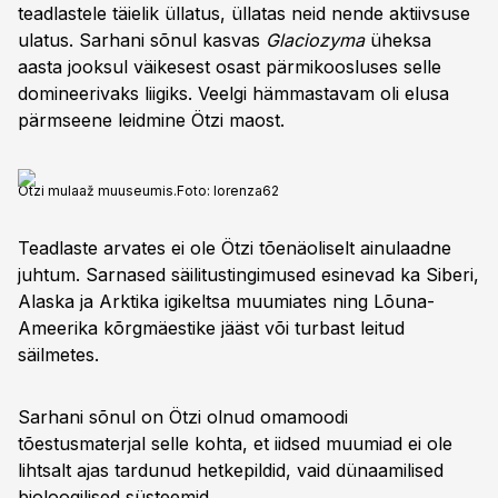
teadlastele täielik üllatus, üllatas neid nende aktiivsuse
ulatus. Sarhani sõnul kasvas
Glaciozyma
üheksa
aasta jooksul väikesest osast pärmikoosluses selle
domineerivaks liigiks. Veelgi hämmastavam oli elusa
pärmseene leidmine Ötzi maost.
Ötzi mulaaž muuseumis.
Foto:
lorenza62
Teadlaste arvates ei ole Ötzi tõenäoliselt ainulaadne
juhtum. Sarnased säilitustingimused esinevad ka Siberi,
Alaska ja Arktika igikeltsa muumiates ning Lõuna-
Ameerika kõrgmäestike jääst või turbast leitud
säilmetes.
Sarhani sõnul on Ötzi olnud omamoodi
tõestusmaterjal selle kohta, et iidsed muumiad ei ole
lihtsalt ajas tardunud hetkepildid, vaid dünaamilised
bioloogilised süsteemid.