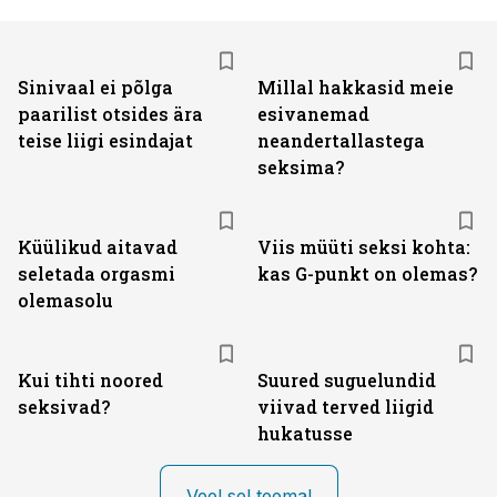
Sinivaal ei põlga
Millal hakkasid meie
paarilist otsides ära
esivanemad
teise liigi esindajat
neandertallastega
seksima?
Küülikud aitavad
Viis müüti seksi kohta:
seletada orgasmi
kas G-punkt on olemas?
olemasolu
Kui tihti noored
Suured suguelundid
seksivad?
viivad terved liigid
hukatusse
Veel sel teemal