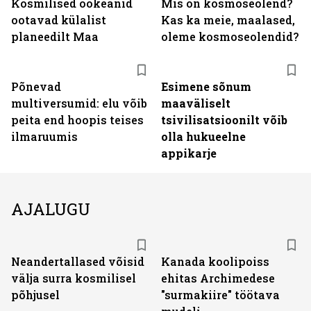
Kosmilised ookeanid
Mis on kosmoseolend?
ootavad külalist
Kas ka meie, maalased,
planeedilt Maa
oleme kosmoseolendid?
Põnevad
Esimene sõnum
multiversumid: elu võib
maaväliselt
peita end hoopis teises
tsivilisatsioonilt võib
ilmaruumis
olla hukueelne
appikarje
AJALUGU
Neandertallased võisid
Kanada koolipoiss
välja surra kosmilisel
ehitas Archimedese
põhjusel
"surmakiire" töötava