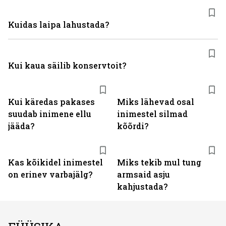
Kuidas laipa lahustada?
Kui kaua säilib konservtoit?
Kui käredas pakases
Miks lähevad osal
suudab inimene ellu
inimestel silmad
jääda?
kõõrdi?
Kas kõikidel inimestel
Miks tekib mul tung
on erinev varbajälg?
armsaid asju
kahjustada?