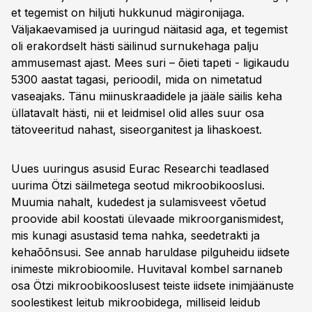
et tegemist on hiljuti hukkunud mägironijaga.
Väljakaevamised ja uuringud näitasid aga, et tegemist
oli erakordselt hästi säilinud surnukehaga palju
ammusemast ajast. Mees suri – õieti tapeti - ligikaudu
5300 aastat tagasi, perioodil, mida on nimetatud
vaseajaks. Tänu miinuskraadidele ja jääle säilis keha
üllatavalt hästi, nii et leidmisel olid alles suur osa
tätoveeritud nahast, siseorganitest ja lihaskoest.
Uues uuringus asusid Eurac Researchi teadlased
uurima Ötzi säilmetega seotud mikroobikooslusi.
Muumia nahalt, kudedest ja sulamisveest võetud
proovide abil koostati ülevaade mikroorganismidest,
mis kunagi asustasid tema nahka, seedetrakti ja
kehaõõnsusi. See annab haruldase pilguheidu iidsete
inimeste mikrobioomile. Huvitaval kombel sarnaneb
osa Ötzi mikroobikooslusest teiste iidsete inimjäänuste
soolestikest leitub mikroobidega, milliseid leidub