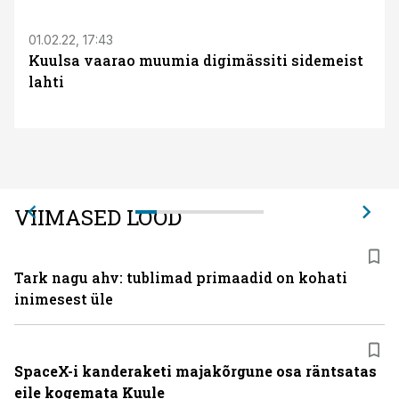
01.02.22, 17:43
Kuulsa vaarao muumia digimässiti sidemeist
lahti
VIIMASED LOOD
Tark nagu ahv: tublimad primaadid on kohati
inimesest üle
SpaceX-i kanderaketi majakõrgune osa räntsatas
eile kogemata Kuule