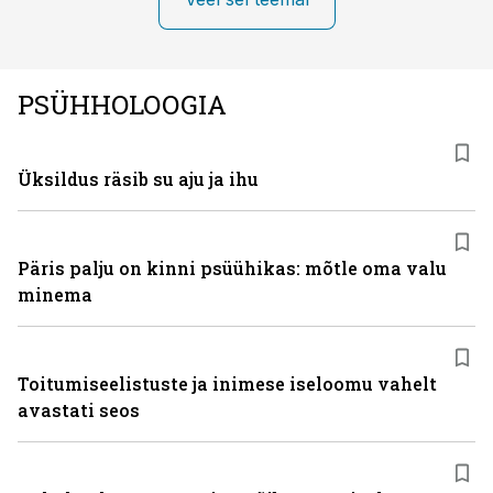
PSÜHHOLOOGIA
Üksildus räsib su aju ja ihu
Päris palju on kinni psüühikas: mõtle oma valu
minema
Toitumiseelistuste ja inimese iseloomu vahelt
avastati seos