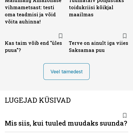
Mälumäng Amazonase
Tuumatalv põhjustaks
vihmametsast: testi
toidukriisi kõikjal
oma teadmisi ja võid
maailmas
võita auhinna!
Kas taim võib end "üles
Terve on ainult iga viies
puua"?
Saksamaa puu
Veel taimedest
LUGEJAD KÜSIVAD
Mis siis, kui tuuled muudaks suunda?