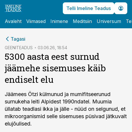
Telli Imeline Teadus
Avaleht
Viimased
Inimene
Meditsiin
Universum
Te
cebook
cebook
Tagasi
Twitter)
Twitter)
GEENITEADUS
03.06.26, 18:54
5300 aasta eest surnud
kedIn
kedIn
jäämehe sisemuses käib
ail
ail
endiselt elu
k
k
Jäämees Ötzi külmunud ja mumifitseerunud
surnukeha leiti Alpidest 1990ndatel. Muumia
üllatab teadlasi ikka ja jälle - nüüd on selgunud, et
mikroorganismid selle sisemuses püsivad jätkuvalt
elujõulised.