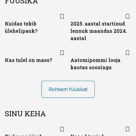
FÜÜSIKA
Kuidas tekib
2025. aastal startinud
ülehelipauk?
lennuk maandus 2024.
aastal
Kas tulel on mass?
Aatomipommi looja
kaotas soosingu
Rohkem füüsikat
SINU KEHA