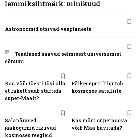
lemmiksihtmärk: minikuud
Astronoomid otsivad veeplaneete
Teadlased saavad eelmisest universumist
sõnumi
Kas võib tõesti tõsi olla,
Päikesepuri liigutab
et rakett saab startida
kosmoses satelliite
super-Maalt?
Salapärased
Kas mõni supernoova
jääkogumid rikuvad
võib Maa hävitada?
kosmoses reegleid