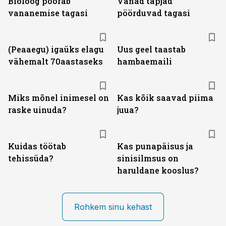
Bioloog pöörab
Vanad tapjad
vananemise tagasi
pöörduvad tagasi
(Peaaegu) igaüks elagu
Uus geel taastab
vähemalt 70aastaseks
hambaemaili
Miks mõnel inimesel on
Kas kõik saavad piima
raske uinuda?
juua?
Kuidas töötab
Kas punapäisus ja
tehissüda?
sinisilmsus on
haruldane kooslus?
Rohkem sinu kehast