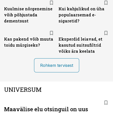
Kuulmise nõrgenemine
Kui kahjulikud on üha
võib põhjustada
populaarsemad e-
dementsust
sigaretid?
Kas pakend võib muuta
Eksperdid leiavad, et
toidu mürgiseks?
kasutud suitsufiltrid
võiks ära keelata
Rohkem tervisest
UNIVERSUM
Maavälise elu otsinguil on uus