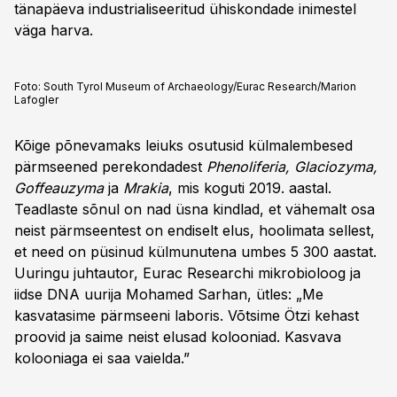
tänapäeva industrialiseeritud ühiskondade inimestel
väga harva.
Foto:
South Tyrol Museum of Archaeology/Eurac Research/Marion
Lafogler
Kõige põnevamaks leiuks osutusid külmalembesed
pärmseened perekondadest
Phenoliferia, Glaciozyma,
Goffeauzyma
ja
Mrakia
, mis koguti 2019. aastal.
Teadlaste sõnul on nad üsna kindlad, et vähemalt osa
neist pärmseentest on endiselt elus, hoolimata sellest,
et need on püsinud külmunutena umbes 5 300 aastat.
Uuringu juhtautor, Eurac Researchi mikrobioloog ja
iidse DNA uurija Mohamed Sarhan, ütles: „Me
kasvatasime pärmseeni laboris. Võtsime Ötzi kehast
proovid ja saime neist elusad kolooniad. Kasvava
kolooniaga ei saa vaielda.”