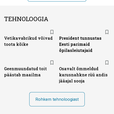
TEHNOLOOGIA
Vetikavabrikud võivad
President tunnustas
toota kõike
Eesti parimaid
õpilasleiutajaid
Geenmuundatud toit
Osavalt õmmeldud
päästab maailma
karusnahkne rüü andis
jääajal sooja
Rohkem tehnoloogiast