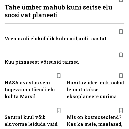
Tähe ümber mahub kuni seitse elu
soosivat planeeti
Veenus oli elukõlblik kolm miljardit aastat
Kuu pinnasest võrsusid taimed
NASA avastas seni
Huvitav idee: mikroobid
tugevaima tõendi elu
lennutatakse
kohta Marsil
eksoplaneete uurima
Saturni kuul võib
Mis on kosmoseolend?
eluvorme leiduda vaid
Kas ka meie, maalased,