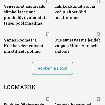
Veneetsiat aastasadu
Läbikukkunud arst ja
sümboliseerinud
kodutu koer lõid
pronkslõvi valmistati
insuliiniime
teisel pool maailma
Vanas Roomas ja
Uus suuravastus heidab
Kreekas dementsust
valgust Hiina varasele
praktiliselt polnud
ajaloole
Rohkem ajaloost
LOOMARIIK
Puuk on Põhjamaade
Loomad kasutavad