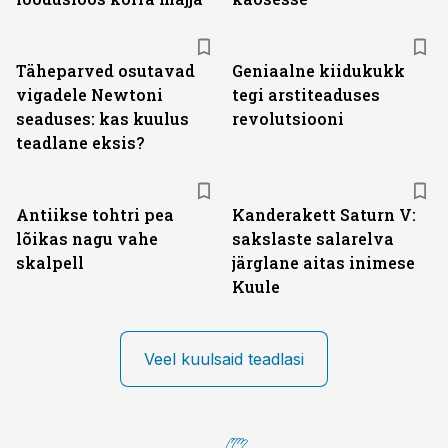
Täheparved osutavad
Geniaalne kiidukukk
vigadele Newtoni
tegi arstiteaduses
seaduses: kas kuulus
revolutsiooni
teadlane eksis?
Antiikse tohtri pea
Kanderakett Saturn V:
lõikas nagu vahe
sakslaste salarelva
skalpell
järglane aitas inimese
Kuule
Veel kuulsaid teadlasi