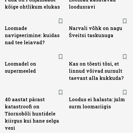
kõige ohtlikum elukas
loodusravi
Loomade
Narvali võhk on nagu
navigeerimine: kuidas
Šveitsi taskunuga
nad tee leiavad?
Loomadel on
Kas on tõesti tõsi, et
supermeeled
linnud võivad surnult
taevast alla kukkuda?
40 aastat pärast
Loodus ei halasta: julm
katastroofi on
surm loomariigis
Tšornobõli huntidele
kiirgus kui hane selga
vesi