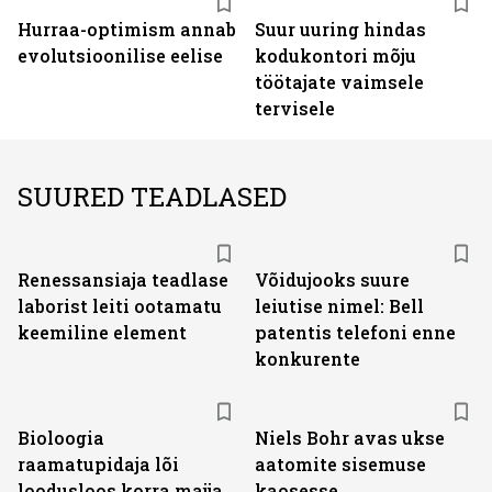
Hurraa-optimism annab
Suur uuring hindas
evolutsioonilise eelise
kodukontori mõju
töötajate vaimsele
tervisele
SUURED TEADLASED
Renessansiaja teadlase
Võidujooks suure
laborist leiti ootamatu
leiutise nimel: Bell
keemiline element
patentis telefoni enne
konkurente
Bioloogia
Niels Bohr avas ukse
raamatupidaja lõi
aatomite sisemuse
loodusloos korra majja
kaosesse