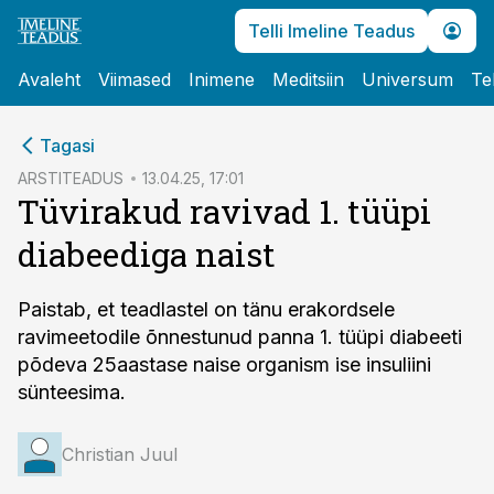
Telli Imeline Teadus
Avaleht
Viimased
Inimene
Meditsiin
Universum
Te
cebook
Tagasi
Twitter)
ARSTITEADUS
13.04.25, 17:01
Tüvirakud ravivad 1. tüüpi
kedIn
diabeediga naist
ail
k
Paistab, et teadlastel on tänu erakordsele
ravimeetodile õnnestunud panna 1. tüüpi diabeeti
põdeva 25aastase naise organism ise insuliini
sünteesima.
Christian Juul