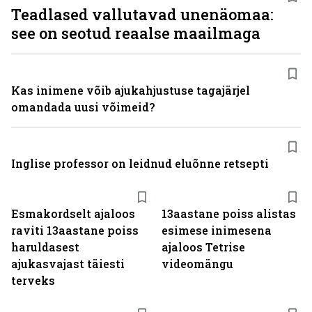
Teadlased vallutavad unenäomaa:
see on seotud reaalse maailmaga
Kas inimene võib ajukahjustuse tagajärjel
omandada uusi võimeid?
Inglise professor on leidnud eluõnne retsepti
Esmakordselt ajaloos
13aastane poiss alistas
raviti 13aastane poiss
esimese inimesena
haruldasest
ajaloos Tetrise
ajukasvajast täiesti
videomängu
terveks