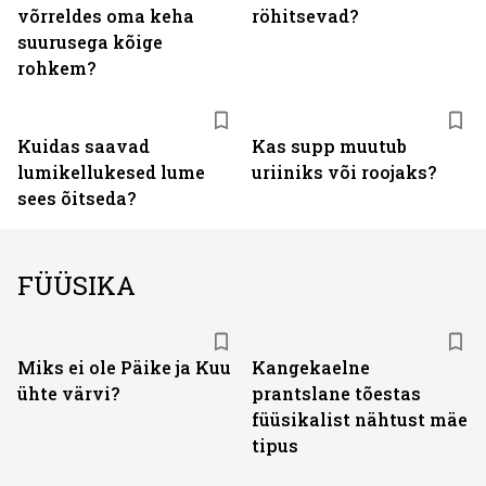
võrreldes oma keha
röhitsevad?
suurusega kõige
rohkem?
Kuidas saavad
Kas supp muutub
lumikellukesed lume
uriiniks või roojaks?
sees õitseda?
FÜÜSIKA
Miks ei ole Päike ja Kuu
Kangekaelne
ühte värvi?
prantslane tõestas
füüsikalist nähtust mäe
tipus