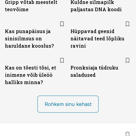
Gripp võtab meestelt
Kuldne silmapilk
teovõime
paljastas DNA koodi
Kas punapäisus ja
Hüppavad geenid
sinisilmsus on
näitavad teed lõpliku
haruldane kooslus?
ravini
Kas on tõesti tõsi, et
Pronksiaja tüdruku
inimene võib üleöö
saladused
halliks minna?
Rohkem sinu kehast