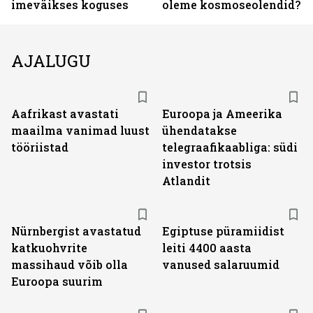
imeväikses koguses
oleme kosmoseolendid?
AJALUGU
Aafrikast avastati
Euroopa ja Ameerika
maailma vanimad luust
ühendatakse
tööriistad
telegraafikaabliga: südi
investor trotsis
Atlandit
Nürnbergist avastatud
Egiptuse püramiidist
katkuohvrite
leiti 4400 aasta
massihaud võib olla
vanused salaruumid
Euroopa suurim