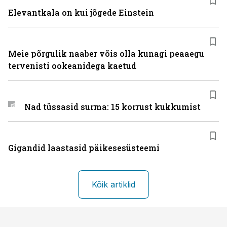
Elevantkala on kui jõgede Einstein
Meie põrgulik naaber võis olla kunagi peaaegu
tervenisti ookeanidega kaetud
Nad tüssasid surma: 15 korrust kukkumist
Gigandid laastasid päikesesüsteemi
Kõik artiklid