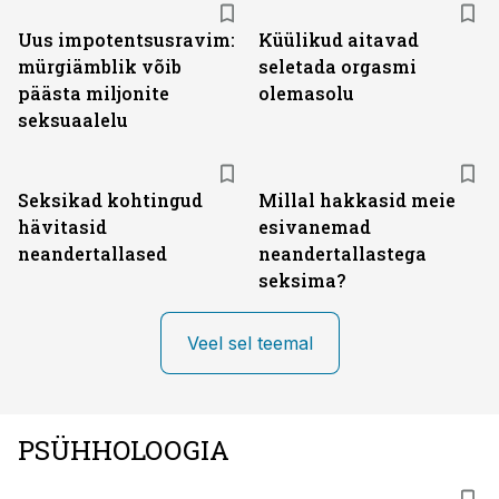
Uus impotentsusravim:
Küülikud aitavad
mürgiämblik võib
seletada orgasmi
päästa miljonite
olemasolu
seksuaalelu
Seksikad kohtingud
Millal hakkasid meie
hävitasid
esivanemad
neandertallased
neandertallastega
seksima?
Veel sel teemal
PSÜHHOLOOGIA