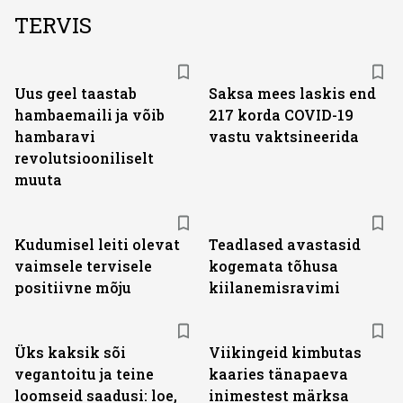
TERVIS
Uus geel taastab
Saksa mees laskis end
hambaemaili ja võib
217 korda COVID-19
hambaravi
vastu vaktsineerida
revolutsiooniliselt
muuta
Kudumisel leiti olevat
Teadlased avastasid
vaimsele tervisele
kogemata tõhusa
positiivne mõju
kiilanemisravimi
Üks kaksik sõi
Viikingeid kimbutas
vegantoitu ja teine
kaaries tänapaeva
loomseid saadusi: loe,
inimestest märksa