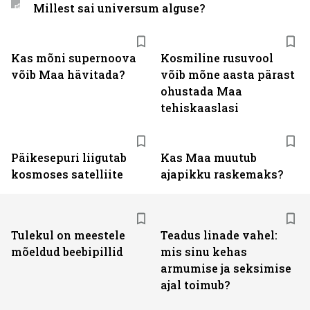
Millest sai universum alguse?
Kas mõni supernoova
Kosmiline rusuvool
võib Maa hävitada?
võib mõne aasta pärast
ohustada Maa
tehiskaaslasi
Päikesepuri liigutab
Kas Maa muutub
kosmoses satelliite
ajapikku raskemaks?
Tulekul on meestele
Teadus linade vahel:
mõeldud beebipillid
mis sinu kehas
armumise ja seksimise
ajal toimub?