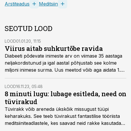
Arstiteadus
Meditsiin
SEOTUD LOOD
LOOD
01.01.20, 11:15
Viirus aitab suhkurtõbe ravida
Diabeeti põdevate inimeste arv on viimase 35 aastaga
neljakordistunud ja igal aastal põhjustab see kolme
miljoni inimese surma. Uus meetod võib aga aidata 1.
tüüpi diabeedi välja juurida: selleks tuleb patsiendid
nakatada geneetiliselt muundatud viirusega.
LOOD
16.11.23, 05:48
8 minuti lugu: lubage esitleda, need on
tüvirakud
Tüvirakk võib areneda ükskõik missugust tüüpi
keharakuks. See teeb tüvirakust fantastilise tööriista
meditsiiniteadlastele, kes saavad neid rakke kasutada
kaotatud meelte taastamiseks ning igasuguste haiguste