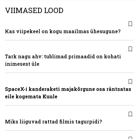
VIIMASED LOOD
Kas viipekeel on kogu maailmas ühesugune?
Tark nagu ahv: tublimad primaadid on kohati
inimesest üle
SpaceX-i kanderaketi majakõrgune osa räntsatas
eile kogemata Kuule
Miks liiguvad rattad filmis tagurpidi?