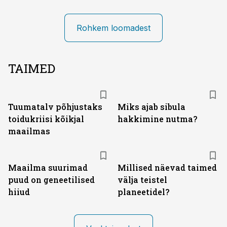
Rohkem loomadest
TAIMED
Tuumatalv põhjustaks
Miks ajab sibula
toidukriisi kõikjal
hakkimine nutma?
maailmas
Maailma suurimad
Millised näevad taimed
puud on geneetilised
välja teistel
hiiud
planeetidel?