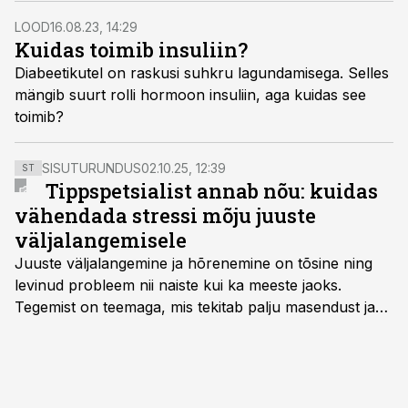
raviks artriidist kuni diabeedi ja vähini.
LOOD
16.08.23, 14:29
Kuidas toimib insuliin?
Diabeetikutel on raskusi suhkru lagundamisega. Selles
mängib suurt rolli hormoon insuliin, aga kuidas see
toimib?
SISUTURUNDUS
02.10.25, 12:39
ST
Tippspetsialist annab nõu: kuidas
vähendada stressi mõju juuste
väljalangemisele
Juuste väljalangemine ja hõrenemine on tõsine ning
levinud probleem nii naiste kui ka meeste jaoks.
Tegemist on teemaga, mis tekitab palju masendust ja
ebakindlust ning mõjub negatiivselt elukvaliteedile. Mis
on kõige efektiivseim viis peatada juuste väljalangemine
ning juuksed taas tihedaks ja tugevaks saada?