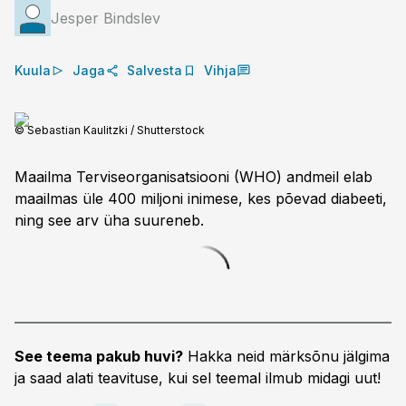
Jesper Bindslev
Kuula
Jaga
Salvesta
Vihja
© Sebastian Kaulitzki / Shutterstock
Maailma Terviseorganisatsiooni (WHO) andmeil elab
maailmas üle 400 miljoni inimese, kes põevad diabeeti,
ning see arv üha suureneb.
See teema pakub huvi?
Hakka neid märksõnu jälgima
ja saad alati teavituse, kui sel teemal ilmub midagi uut!