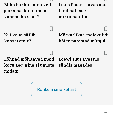
Miks hakkab nina vett
Louis Pasteur avas ukse
jooksma, kui inimene
tundmatusse
vanemaks saab?
mikromaailma
Kui kaua säilib
Mõrvarlikud molekulid:
konservtoit?
kõige paremad mürgid
Lõhnad mõjutavad meid
Loewi suur avastus
kogu aeg: nina ei unusta
sündis magades
midagi
Rohkem sinu kehast