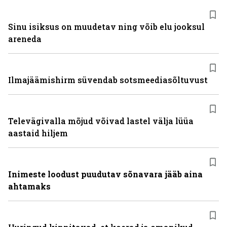
Sinu isiksus on muudetav ning võib elu jooksul
areneda
Ilmajäämishirm süvendab sotsmeediasõltuvust
Televägivalla mõjud võivad lastel välja lüüa
aastaid hiljem
Inimeste loodust puudutav sõnavara jääb aina
ahtamaks