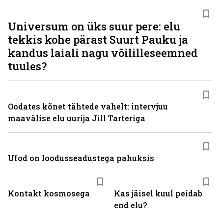
Universum on üks suur pere: elu
tekkis kohe pärast Suurt Pauku ja
kandus laiali nagu võililleseemned
tuules?
Oodates kõnet tähtede vahelt: intervjuu
maavälise elu uurija Jill Tarteriga
Ufod on loodusseadustega pahuksis
Kontakt kosmosega
Kas jäisel kuul peidab
end elu?