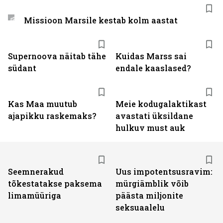
Missioon Marsile kestab kolm aastat
Supernoova näitab tähe
Kuidas Marss sai
südant
endale kaaslased?
Kas Maa muutub
Meie kodugalaktikast
ajapikku raskemaks?
avastati üksildane
hulkuv must auk
Seemnerakud
Uus impotentsusravim:
tõkestatakse paksema
mürgiämblik võib
limamüüriga
päästa miljonite
seksuaalelu