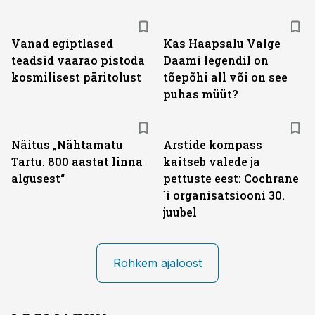
Vanad egiptlased
Kas Haapsalu Valge
teadsid vaarao pistoda
Daami legendil on
kosmilisest päritolust
tõepõhi all või on see
puhas müüt?
Näitus „Nähtamatu
Arstide kompass
Tartu. 800 aastat linna
kaitseb valede ja
algusest“
pettuste eest: Cochrane
´i organisatsiooni 30.
juubel
Rohkem ajaloost