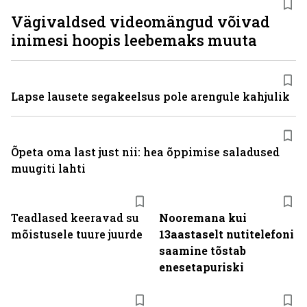
Vägivaldsed videomängud võivad
inimesi hoopis leebemaks muuta
Lapse lausete segakeelsus pole arengule kahjulik
Õpeta oma last just nii: hea õppimise saladused
muugiti lahti
Teadlased keeravad su
Nooremana kui
mõistusele tuure juurde
13aastaselt nutitelefoni
saamine tõstab
enesetapuriski