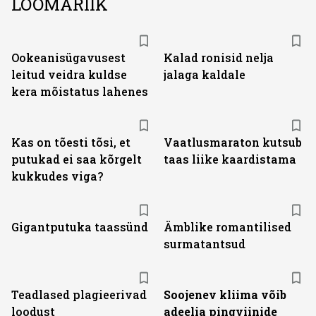
LOOMARIIK
Ookeanisügavusest
Kalad ronisid nelja
leitud veidra kuldse
jalaga kaldale
kera mõistatus lahenes
Kas on tõesti tõsi, et
Vaatlusmaraton kutsub
putukad ei saa kõrgelt
taas liike kaardistama
kukkudes viga?
Gigantputuka taassünd
Ämblike romantilised
surmatantsud
Teadlased plagieerivad
Soojenev kliima võib
loodust
adeelia pingviinide