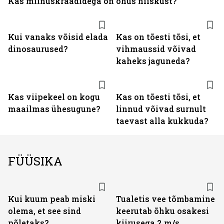
Kas miinuskraadidega on õhus niiskust?
Kui vanaks võisid elada
Kas on tõesti tõsi, et
dinosaurused?
vihmaussid võivad
kaheks jaguneda?
Kas viipekeel on kogu
Kas on tõesti tõsi, et
maailmas ühesugune?
linnud võivad surnult
taevast alla kukkuda?
FÜÜSIKA
Kui kuum peab miski
Tualetis vee tõmbamine
olema, et see sind
keerutab õhku osakesi
põletaks?
kiirusega 2 m/s