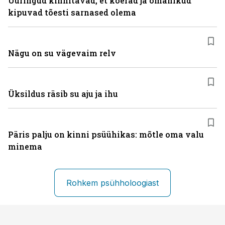
Uuringud kinnitavad, et koerad ja omanikud
kipuvad tõesti sarnased olema
Nägu on su vägevaim relv
Üksildus räsib su aju ja ihu
Päris palju on kinni psüühikas: mõtle oma valu
minema
Rohkem psühholoogiast