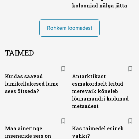
kolooniad nälga jätta
Rohkem loomadest
TAIMED
Kuidas saavad
Antarktikast
lumikellukesed lume
esmakordselt leitud
sees õitseda?
merevaik kõneleb
lõunamandri kadunud
metsadest
Maa aineringe
Kas taimedel esineb
inseneride seis on
vähki?