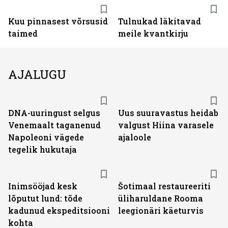
Kuu pinnasest võrsusid
Tulnukad läkitavad
taimed
meile kvantkirju
AJALUGU
DNA-uuringust selgus
Uus suuravastus heidab
Venemaalt taganenud
valgust Hiina varasele
Napoleoni vägede
ajaloole
tegelik hukutaja
Inimsööjad kesk
Šotimaal restaureeriti
lõputut lund: tõde
üliharuldane Rooma
kadunud ekspeditsiooni
leegionäri käeturvis
kohta