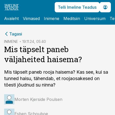
Telli Imeline Teadus
Avaleht
Viimased
Inimene
Meditsiin
Universum
Te
cebook
Tagasi
Twitter)
INIMENE
19.11.24, 05:40
Mis täpselt paneb
kedIn
väljaheited haisema?
ail
k
Mis täpselt paneb rooja haisema? Kas see, kui sa
tunned haisu, tähendab, et roojaosakesed on
tõesti jõudnud su ninna?
Morten Kjerside Poulsen
Esben Schouboe