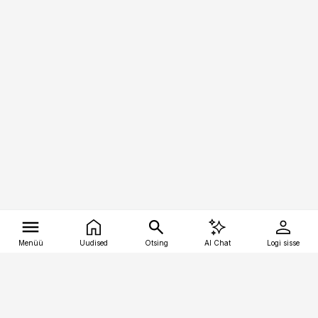
Menüü
Uudised
Otsing
AI Chat
Logi sisse
Vana-Lõuna 39/1, 19094 Tallinn