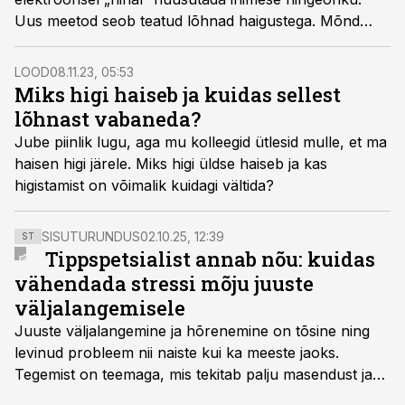
Uus meetod seob teatud lõhnad haigustega. Mõnd
lõhna suudame ka oma ninaga tunda.
LOOD
08.11.23, 05:53
Miks higi haiseb ja kuidas sellest
lõhnast vabaneda?
Jube piinlik lugu, aga mu kolleegid ütlesid mulle, et ma
haisen higi järele. Miks higi üldse haiseb ja kas
higistamist on võimalik kuidagi vältida?
SISUTURUNDUS
02.10.25, 12:39
ST
Tippspetsialist annab nõu: kuidas
vähendada stressi mõju juuste
väljalangemisele
Juuste väljalangemine ja hõrenemine on tõsine ning
levinud probleem nii naiste kui ka meeste jaoks.
Tegemist on teemaga, mis tekitab palju masendust ja
ebakindlust ning mõjub negatiivselt elukvaliteedile. Mis