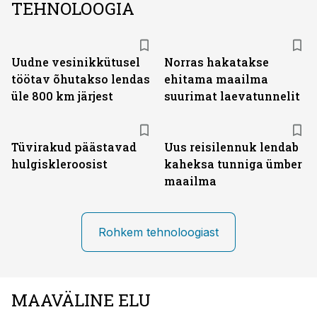
TEHNOLOOGIA
Uudne vesinikkütusel
Norras hakatakse
töötav õhutakso lendas
ehitama maailma
üle 800 km järjest
suurimat laevatunnelit
Tüvirakud päästavad
Uus reisilennuk lendab
hulgiskleroosist
kaheksa tunniga ümber
maailma
Rohkem tehnoloogiast
MAAVÄLINE ELU