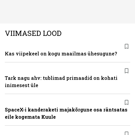
on kõige efektiivseim viis peatada juuste väljalangemine
ning juuksed taas tihedaks ja tugevaks saada?
VIIMASED LOOD
Kas viipekeel on kogu maailmas ühesugune?
Tark nagu ahv: tublimad primaadid on kohati
inimesest üle
SpaceX-i kanderaketi majakõrgune osa räntsatas
eile kogemata Kuule