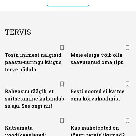
TERVIS
Tosin inimest nälgisid
Meie eluiga võib olla
paastu-uuringu käigus
saavutanud oma tipu
terve nädala
Rahvasuu räägib, et
Eesti noored ei kaitse
suitsetamine kahandab
oma kõrvakuulmist
su aju. See ongi nii!
Kutsumata
Kas mahetooted on
voodikaaslased:
tõesti tervislikumad?