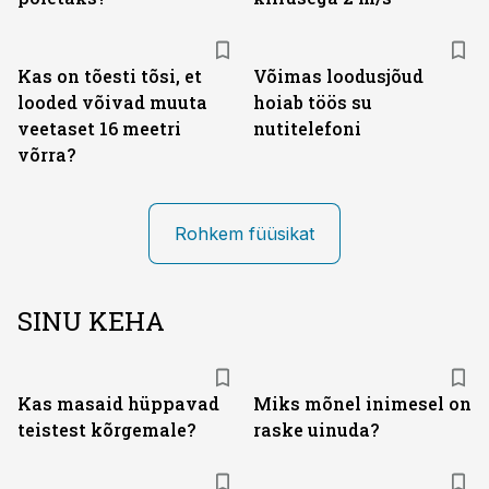
Kas on tõesti tõsi, et
Võimas loodusjõud
looded võivad muuta
hoiab töös su
veetaset 16 meetri
nutitelefoni
võrra?
Rohkem füüsikat
SINU KEHA
Kas masaid hüppavad
Miks mõnel inimesel on
teistest kõrgemale?
raske uinuda?