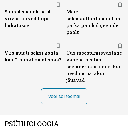
Suured suguelundid
Meie
viivad terved liigid
seksuaalfantaasiad on
hukatusse
paika pandud geenide
poolt
Viis müüti seksi kohta:
Uus rasestumisvastane
kas G-punkt on olemas?
vahend peatab
seemnerakud enne, kui
need munarakuni
jõuavad
Veel sel teemal
PSÜHHOLOOGIA