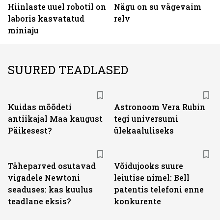
Hiinlaste uuel robotil on
Nägu on su vägevaim
laboris kasvatatud
relv
miniaju
SUURED TEADLASED
Kuidas mõõdeti
Astronoom Vera Rubin
antiikajal Maa kaugust
tegi universumi
Päikesest?
ülekaaluliseks
Täheparved osutavad
Võidujooks suure
vigadele Newtoni
leiutise nimel: Bell
seaduses: kas kuulus
patentis telefoni enne
teadlane eksis?
konkurente