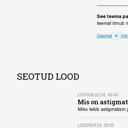
See teema pa
teemal ilmub m
Geenid
In
SEOTUD LOOD
LOOD
28.02.24, 06:43
Mis on astigmat
Miks tekib astigmatism 
LOOD
13.11.23, 05:33