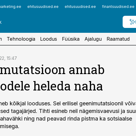
arketing.ee
ehitusuudised.ee
ehitusuudised.ee
finantsuudised.ee
m
Tehnoloogia
Loodus
Füüsika
Ajalugu
Raamatud
22, 15:47
imutatsioon annab
nodele heleda naha
neb kõikjal looduses. Sel erilisel geenimutatsioonil või
sised tagajärjed. Tihti esineb neil nägemisvaevusi ja suu
ahavähki ning nad peavad rinda pistma ka sotsiaalse
amisega.