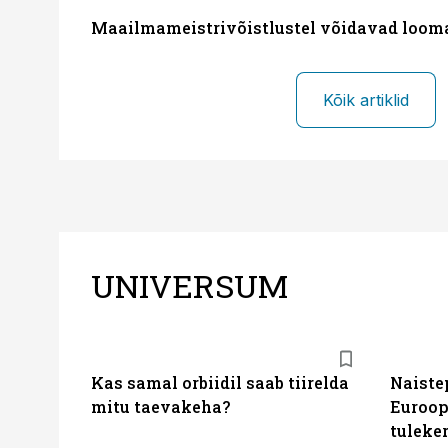
Maailmameistrivõistlustel võidavad loom
Kõik artiklid
UNIVERSUM
Kas samal orbiidil saab tiirelda
Naiste
mitu taevakeha?
Euroop
tuleke