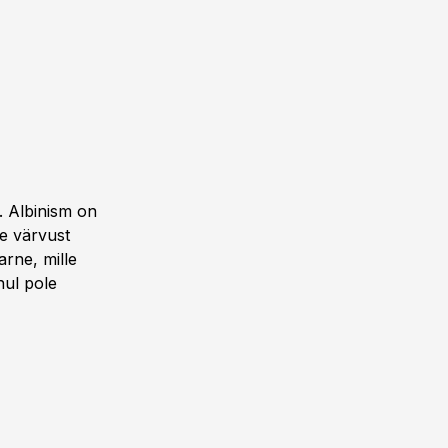
. Albinism on
le värvust
arne, mille
hul pole