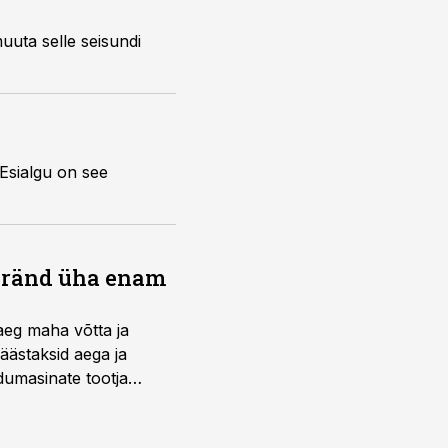
uta selle seisundi
 Esialgu on see
bränd üha enam
aeg maha võtta ja
äästaksid aega ja
umasinate tootja