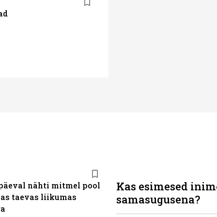
ad
Kas esimesed inim
päeval nähti mitmel pool
as taevas liikumas
samasugusena?
ra