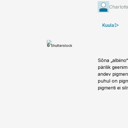
Charlot
Kuula
© Shutterstock
Sõna „albiino“
pärilik geenim
andev pigment 
puhul on pigm
pigmenti ei s