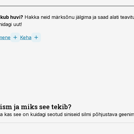
kub huvi?
Hakka neid märksõnu jälgima ja saad alati teavitu
idagi uut!
imene
Keha
ism ja miks see tekib?
ja kas see on kuidagi seotud siniseid silmi põhjustava geeni