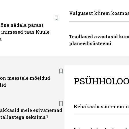
Valgusest kiirem kosmo
õne nädala pärast
 inimesed taas Kuule
Teadlased avastasid kum
a
planeedisüsteemi
PSÜHHOLOO
 on meestele mõeldud
lid
Kehakaalu suurenemin
hakkasid meie esivanemad
tallastega seksima?