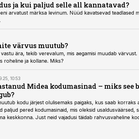
us ja kui paljud selle all kannatavad?
eni arvatust märksa levinum. Nüüd kavatsevad teadlased mu
.
mite värvus muutub?
i vastu ära, tekib verevalum, mis aegamisi muudab värvust.
is roheline ja kollane. Miks?
9.25, 10:53
vastanud Midea kodumasinad – miks see 
gub?
muutub kodu järjest olulisemaks paigaks, kus saab korraks 
ad paljud pered kodumasinaid, mis oleksid usaldusväärsed, s
 keskkonna. Just neid vajadusi täidab rahvusvaheline kod
mastel aastatel kiiresti tuntust kogunud.