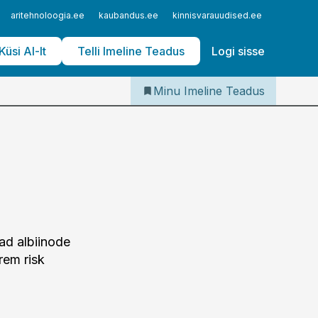
Iseteenindus
aritehnoloogia.ee
kaubandus.ee
kinnisvarauudised.ee
logistika
Telli Imeline Teadus
Küsi AI-lt
Telli Imeline Teadus
Logi sisse
Minu Imeline Teadus
vad albiinode
rem risk