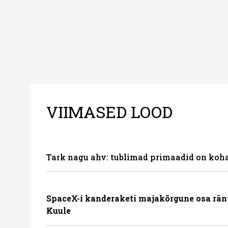
VIIMASED LOOD
Tark nagu ahv: tublimad primaadid on koha
SpaceX-i kanderaketi majakõrgune osa rän
Kuule