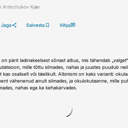
te Antschukov Kjær
Jaga
Salvesta
Vihja
 on pärit ladinakeelsest sõnast albus, mis tähendab „valget“
utatsioon, mille tõttu silmades, nahas ja juustes puudub nei
kas osaliselt või täielikult. Albinismi on kaks varianti: okula
ent vähenenud ainult silmades, ja okuloku­taanne, mille pu
ilmades, nahas ega ka kehakarvades.