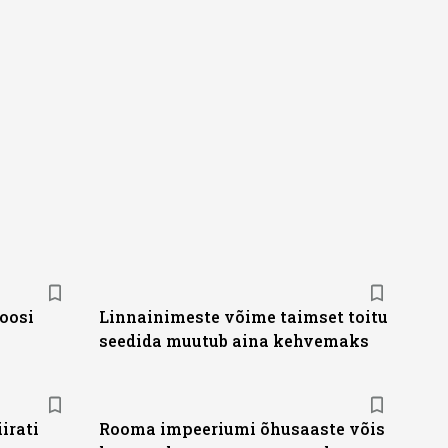
ioosi
Linnainimeste võime taimset toitu
seedida muutub aina kehvemaks
irati
Rooma impeeriumi õhusaaste võis