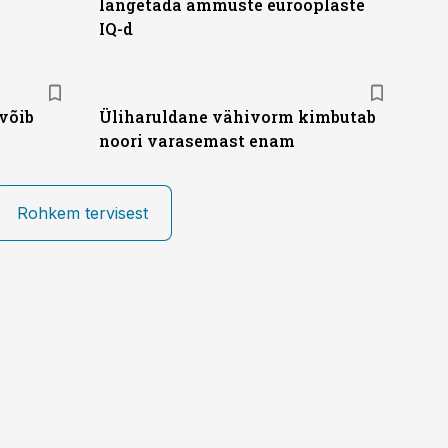
langetada ammuste eurooplaste
IQ-d
 võib
Üliharuldane vähivorm kimbutab
noori varasemast enam
Rohkem tervisest