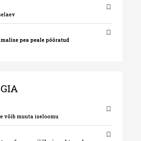
selaev
malise pea peale pööratud
GIA
e võib muuta iseloomu