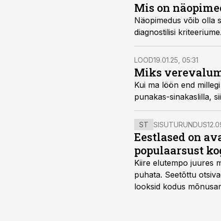
Mis on näopimed
Näopimedus võib olla s
diagnostilisi kriteeriume
LOOD
19.01.25, 05:31
Miks vere­valu
Kui ma löön end milleg
punakas-sinakaslilla, si
ST
SISUTURUNDUS
12.0
Eestlased on a
populaarsust ko
Kiire elutempo juures 
puhata. Seetõttu otsiv
looksid kodus mõnusama
Midea, mis on Eestis vii