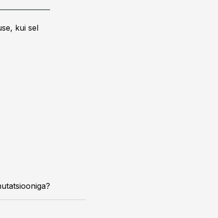
se, kui sel
mutatsiooniga?