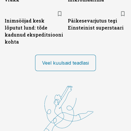
Inimsööjad kesk
Päikesevarjutus tegi
lõputut lund: tõde
Einsteinist superstaari
kadunud ekspeditsiooni
kohta
Veel kuulsaid teadlasi