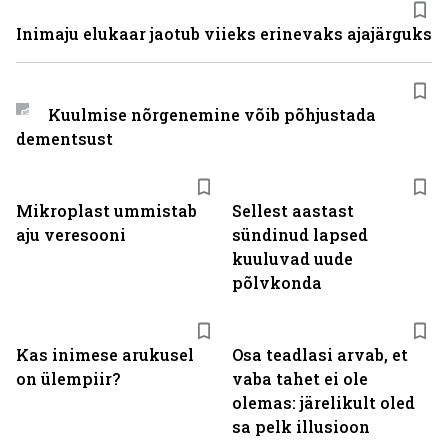
Inimaju elukaar jaotub viieks erinevaks ajajärguks
Kuulmise nõrgenemine võib põhjustada
dementsust
Mikroplast ummistab
Sellest aastast
aju veresooni
sündinud lapsed
kuuluvad uude
põlvkonda
Kas inimese arukusel
Osa teadlasi arvab, et
on ülempiir?
vaba tahet ei ole
olemas: järelikult oled
sa pelk illusioon