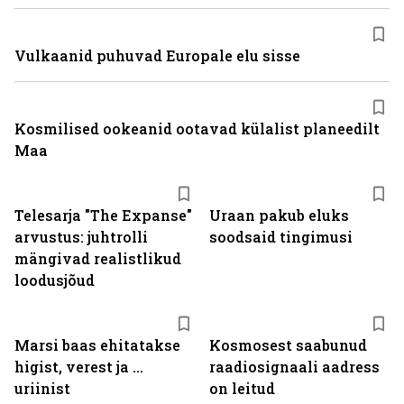
Vulkaanid puhuvad Europale elu sisse
Kosmilised ookeanid ootavad külalist planeedilt
Maa
Telesarja "The Expanse"
Uraan pakub eluks
arvustus: juhtrolli
soodsaid tingimusi
mängivad realistlikud
loodusjõud
Marsi baas ehitatakse
Kosmosest saabunud
higist, verest ja ...
raadiosignaali aadress
uriinist
on leitud