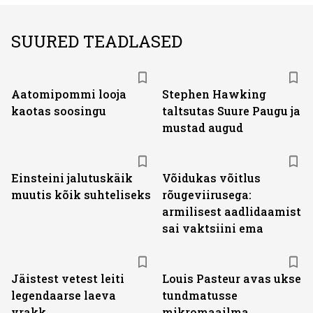
SUURED TEADLASED
Aatomipommi looja
Stephen Hawking
kaotas soosingu
taltsutas Suure Paugu ja
mustad augud
Einsteini jalutuskäik
Võidukas võitlus
muutis kõik suhteliseks
rõugeviirusega:
armilisest aadlidaamist
sai vaktsiini ema
Jäistest vetest leiti
Louis Pasteur avas ukse
legendaarse laeva
tundmatusse
vrakk
mikromaailma