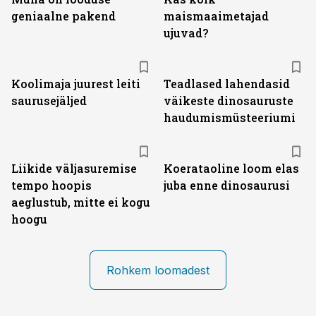
geniaalne pakend
maismaaimetajad
ujuvad?
Koolimaja juurest leiti
Teadlased lahendasid
saurusejäljed
väikeste dinosauruste
haudumismüsteeriumi
Liikide väljasuremise
Koerataoline loom elas
tempo hoopis
juba enne dinosaurusi
aeglustub, mitte ei kogu
hoogu
Rohkem loomadest