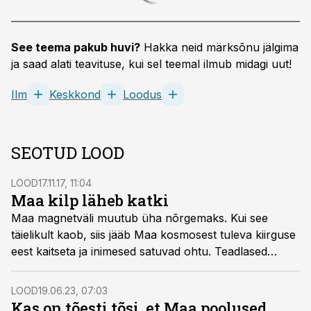
See teema pakub huvi?
Hakka neid märksõnu jälgima
ja saad alati teavituse, kui sel teemal ilmub midagi uut!
Ilm
Keskkond
Loodus
SEOTUD LOOD
LOOD
17.11.17, 11:04
Maa kilp läheb katki
Maa magnetväli muutub üha nõrgemaks. Kui see
täielikult kaob, siis jääb Maa kosmosest tuleva kiirguse
eest kaitseta ja inimesed satuvad ohtu. Teadlased
jooksevad võidu ajaga ning üritavad mõista kaootilisi
muutusi meid kaitsvas magnetväljas.
LOOD
19.06.23, 07:03
Kas on tõesti tõsi, et Maa poolused