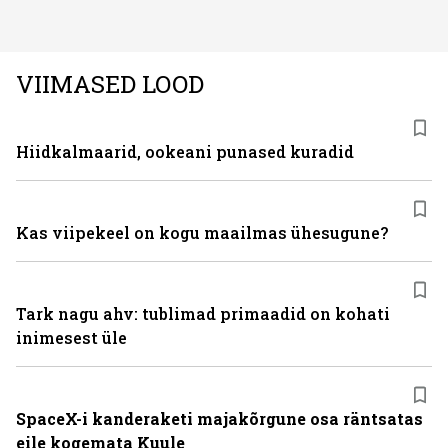
ning juuksed taas tihedaks ja tugevaks saada?
VIIMASED LOOD
Hiidkalmaarid, ookeani punased kuradid
Kas viipekeel on kogu maailmas ühesugune?
Tark nagu ahv: tublimad primaadid on kohati
inimesest üle
SpaceX-i kanderaketi majakõrgune osa räntsatas
eile kogemata Kuule