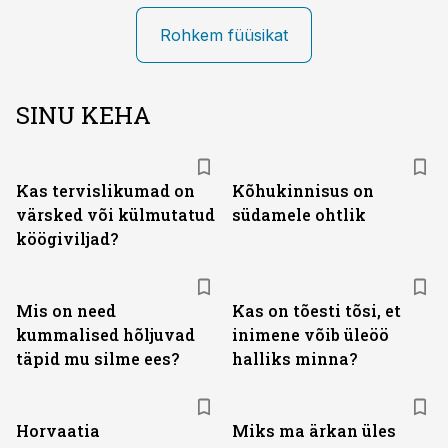
Rohkem füüsikat
SINU KEHA
Kas tervislikumad on
Kõhukinnisus on
värsked või külmutatud
südamele ohtlik
köögiviljad?
Mis on need
Kas on tõesti tõsi, et
kummalised hõljuvad
inimene võib üleöö
täpid mu silme ees?
halliks minna?
Horvaatia
Miks ma ärkan üles