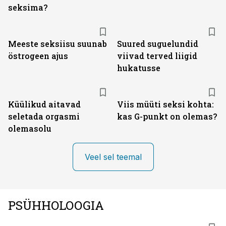
seksima?
Meeste seksiisu suunab
Suured suguelundid
östrogeen ajus
viivad terved liigid
hukatusse
Küülikud aitavad
Viis müüti seksi kohta:
seletada orgasmi
kas G-punkt on olemas?
olemasolu
Veel sel teemal
PSÜHHOLOOGIA