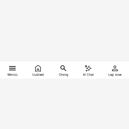
Menüü
Uudised
Otsing
AI Chat
Logi sisse
Vana-Lõuna 39/1, 19094 Tallinn
(+372) 667 0111
tellimiskeskus@aripaev.ee