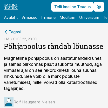
Telli Imeline Teadus
Avaleht
Viimased
Inimene
Meditsiin
Universum
Te
cebook
Tagasi
Twitter)
ILM
01.03.22, 23:03
Põhjapoolus rändab lõunasse
kedIn
ail
Magnetiline põhjapoolus on aasta­tuhandeid ühes
ja samas piirkonnas pisut asukohta muutnud, aga
k
viimasel ajal on see rekordkiiresti lõuna suunas
nihkunud. See võib olla märk pooluste
vahetumisest, millel võivad olla katastroofilised
tagajärjed.
Rolf Haugaard Nielsen