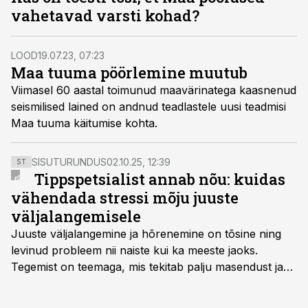
vahetavad varsti kohad?
LOOD
19.07.23, 07:23
Maa tuuma pöörlemine muutub
Viimasel 60 aastal toimunud maavärinatega kaasnenud
seismilised lained on andnud teadlastele uusi teadmisi
Maa tuuma käitumise kohta.
SISUTURUNDUS
02.10.25, 12:39
ST
Tippspetsialist annab nõu: kuidas
vähendada stressi mõju juuste
väljalangemisele
Juuste väljalangemine ja hõrenemine on tõsine ning
levinud probleem nii naiste kui ka meeste jaoks.
Tegemist on teemaga, mis tekitab palju masendust ja
ebakindlust ning mõjub negatiivselt elukvaliteedile. Mis
on kõige efektiivseim viis peatada juuste väljalangemine