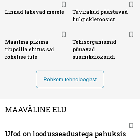
Linnad lähevad merele
Tüvirakud päästavad
hulgiskleroosist
Maailma pikima
Tehisorganismid
rippsilla ehitus sai
püüavad
rohelise tule
süsinikdioksiidi
Rohkem tehnoloogiast
MAAVÄLINE ELU
Ufod on loodusseadustega pahuksis