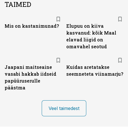
TAIMED
Mis on kastanimunad?
Elupuu on kiiva
kasvanud: kõik Maal
elavad liigid on
omavahel seotud
Jaapani maitseaine
Kuidas aretatakse
vasabi hakkab iidseid
seemneteta viinamarju?
papüüruserulle
päästma
Veel taimedest