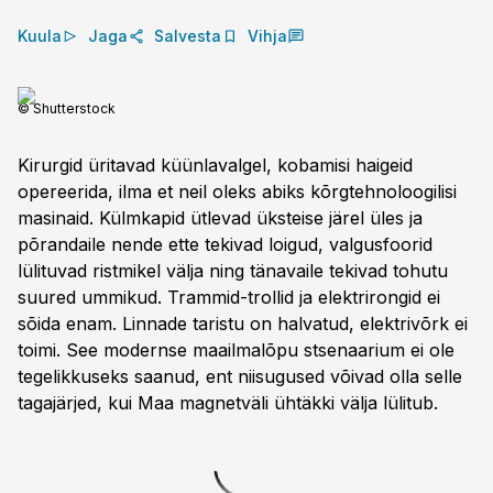
Kuula
Jaga
Salvesta
Vihja
© Shutterstock
Kirurgid üritavad küünlavalgel, kobamisi haigeid
opereerida, ilma et neil oleks abiks kõrgtehnoloogilisi
masinaid. Külm­kapid ütlevad üksteise järel üles ja
põrandaile nende ette tekivad loigud, valgusfoorid
lülituvad ristmikel välja ning tänavaile tekivad tohutu
suured ummikud. Trammid-­trollid ja elektrirongid ei
sõida enam. Linnade taristu on halvatud, elektrivõrk ei
toimi. See modernse maailmalõpu stsenaarium ei ole
tegelikkuseks saanud, ent niisugused võivad olla selle
tagajärjed, kui Maa magnetväli ühtäkki välja lülitub.