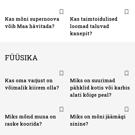
Kas mõni supernoova
Kas taimtoidulised
võib Maa hävitada?
loomad taluvad
kanepit?
FÜÜSIKA
Kas oma varjust on
Miks on suurimad
võimalik kiirem olla?
pähklid kotis või karbis
alati kõige peal?
Miks mõnd muna on
Miks on mõni jäämägi
raske koorida?
sinine?