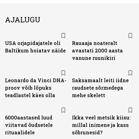
AJALUGU
USA orjapidajatele oli
Rauaaja noateralt
Baltikum hoiatav näide
avastati 2000 aasta
vanune ruunikiri
Leonardo da Vinci DNA-
Saksamaalt leiti iidne
proov võib lõpuks
raudsete sõrmedega
teadlastel käes olla
mehe skelett
6000aastased luud
Ikka veel metsik kiisu:
viitavad õudsetele
millal inimene ja kass
rituaalidele
sõbrunesid?