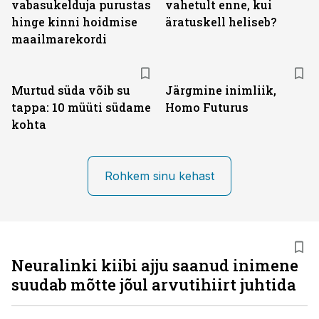
vabasukelduja purustas
vahetult enne, kui
hinge kinni hoidmise
äratuskell heliseb?
maailmarekordi
Murtud süda võib su
Järgmine inimliik,
tappa: 10 müüti südame
Homo Futurus
kohta
Rohkem sinu kehast
Neuralinki kiibi ajju saanud inimene
suudab mõtte jõul arvutihiirt juhtida