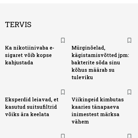
TERVIS
Ka nikotiinivaba e-
Mürginõelad,
sigaret võib kopse
kägistamisvõtted jpm:
kahjustada
bakterite sõda sinu
kõhus määrab su
tuleviku
Eksperdid leiavad, et
Viikingeid kimbutas
kasutud suitsufiltrid
kaaries tänapaeva
võiks ära keelata
inimestest märksa
vähem