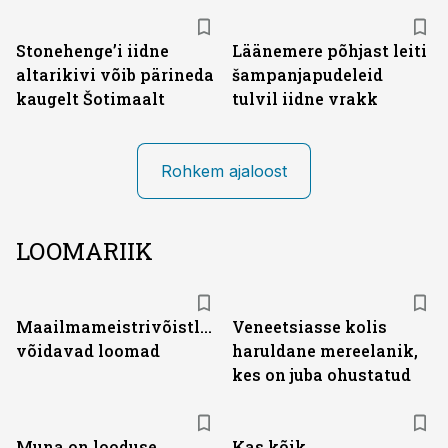
Stonehenge’i iidne
Läänemere põhjast leiti
altarikivi võib pärineda
šampanjapudeleid
kaugelt Šotimaalt
tulvil iidne vrakk
Rohkem ajaloost
LOOMARIIK
Maailmameistrivõistlustel
Veneetsiasse kolis
võidavad loomad
haruldane mereelanik,
kes on juba ohustatud
Muna on looduse
Kas kõik