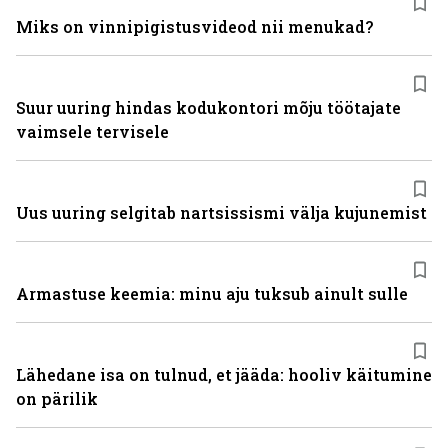
Miks on vinni­pigistusvideod nii menukad?
Suur uuring hindas kodukontori mõju töötajate
vaimsele tervisele
Uus uuring selgitab nartsissismi välja kujunemist
Armastuse keemia: minu aju tuksub ainult sulle
Lähedane isa on tulnud, et jääda: hooliv käitumine
on pärilik