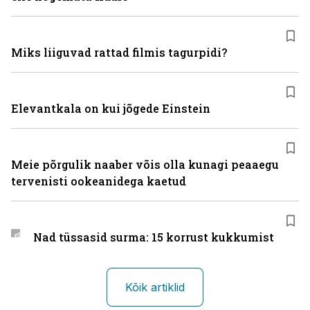
Miks liiguvad rattad filmis tagurpidi?
Elevantkala on kui jõgede Einstein
Meie põrgulik naaber võis olla kunagi peaaegu
tervenisti ookeanidega kaetud
Nad tüssasid surma: 15 korrust kukkumist
Kõik artiklid