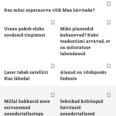
Kas mõni supernoova võib Maa hävitada?
Uraan pakub eluks
Miks planeedid
soodsaid tingimusi
kahanevad? Kaks
teadustiimi arvavad, et
on mõistatuse
lahendanud
Laser tabab satelliiti
Alanud on võidujooks
Kuu lähedal
Sednale
Millal hakkasid meie
Seksikad kohtingud
esivanemad
hävitasid
neandertallastega
neandertallased