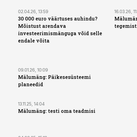
02.04.26, 13:59
16.03.26, 11
30 000 euro väärtuses auhindu?
Mälumäng
Mõistust arendava
tegemist
investeerimismänguga võid selle
endale võita
09.01.26, 10:09
Mälumäng: Päikesesüsteemi
planeedid
13.11.25, 14:04
Mälumäng: testi oma teadmisi