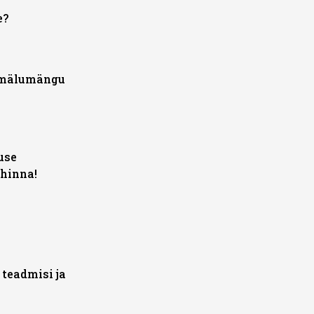
e?
 mälumängu
use
hinna!
teadmisi ja