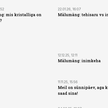
:52
22.01.26, 16:07
: mis kristalliga on
Mälumäng: tehisaru vs 
?
12.12.25, 12:11
Mälumäng: inimkeha
11.11.25, 15:56
Meil on sünnipäev, aga k
saad sina!