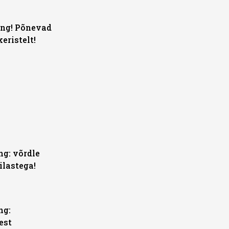
äng! Põnevad
ristelt!
g: võrdle
ilastega!
ng:
est