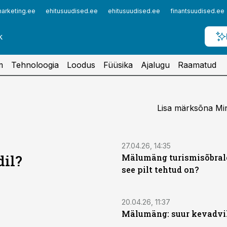
arketing.ee
ehitusuudised.ee
ehitusuudised.ee
finantsuudised.ee
m
Tehnoloogia
Loodus
Füüsika
Ajalugu
Raamatud
Lisa märksõna Min
27.04.26, 14:35
dil?
Mälumäng turismisõbrale
see pilt tehtud on?
20.04.26, 11:37
Mälumäng: suur kevadvi