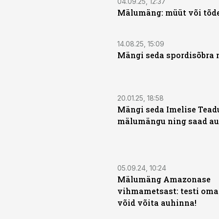
04.09.25, 12:37
Mälumäng: müüt või tõd
14.08.25, 15:09
Mängi seda spordisõbra
20.01.25, 18:58
Mängi seda Imelise Tead
mälumängu ning saad au
05.09.24, 10:24
Mälumäng Amazonase
vihmametsast: testi oma 
võid võita auhinna!