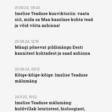
01.09.24, 09:43
Imelise Teaduse kuuviktoriin: vaata
siit, mida sa Maa kaaslase kohta tead
ja võid võita auhinna!
20.08.24, 12:16
Mängi põnevat pildimängu Eesti
kaunitest kohtadest ja saad auhinna
20.06.24, 09:12
Kõige-kõige-kõige: Imelise Teaduse
mälumäng
24.11.23, 15:52
Imelise Teaduse mälumäng:
kuldvillak leiutistest, bioloogiast,