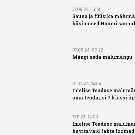
31.08.24, 16:18
Sauna ja füüsika mälum
küsimused Huumi saunake
07.08.24, 09:22
Mängi seda mälumängu
01.04.24, 15:59
Imelise Teaduse mälumän
oma teadmisi 7 klassi õp
17.11.23, 14:03
Imelise Teaduse mälumä
huvitavaid fakte loomad