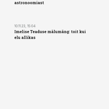
astronoomiast
10.11.23, 15:04
Imelise Teaduse mälumäng: toit kui
elu allikas