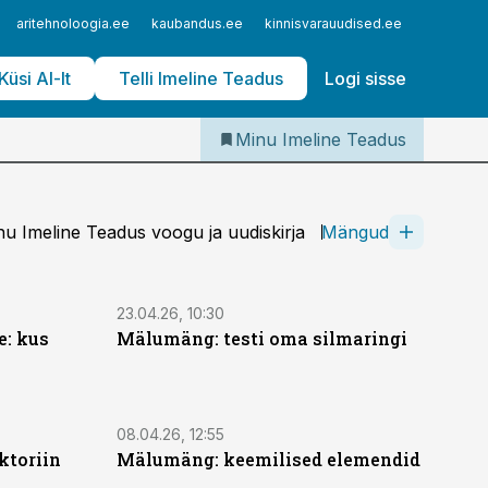
Iseteenindus
aritehnoloogia.ee
kaubandus.ee
kinnisvarauudised.ee
logistika
Telli Imeline Teadus
Küsi AI-lt
Telli Imeline Teadus
Logi sisse
Minu Imeline Teadus
u Imeline Teadus voogu ja uudiskirja
Mängud
23.04.26, 10:30
: kus
Mälumäng: testi oma silmaringi
08.04.26, 12:55
ktoriin
Mälumäng: keemilised elemendid