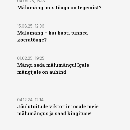
04.09.25, 15:18
Mälumäng: mis tõuga on tegemist?
15.08.25, 12:36
Mälumäng – kui hästi tunned
koeratõuge?
01.02.25, 19:25
Mängi seda mälumängu! Igale
mängijale on auhind
04.12.24, 12:14
Jõulutoitude viktoriin: osale meie
mälumängus ja saad kingituse!