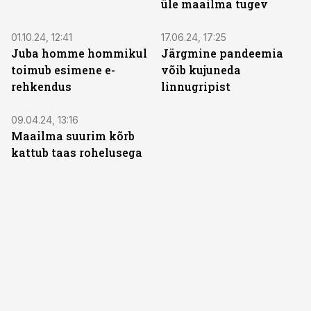
üle maailma tugev
01.10.24, 12:41
17.06.24, 17:25
Juba homme hommikul
Järgmine pandeemia
toimub esimene e-
võib kujuneda
rehkendus
linnugripist
09.04.24, 13:16
Maailma suurim kõrb
kattub taas rohelusega