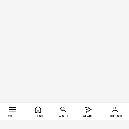
Menüü
Uudised
Otsing
AI Chat
Logi sisse