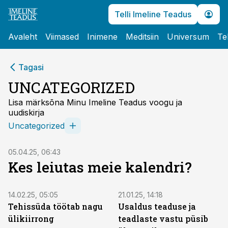
Telli Imeline Teadus
Avaleht
Viimased
Inimene
Meditsiin
Universum
Te
Tagasi
UNCATEGORIZED
Lisa märksõna Minu Imeline Teadus voogu ja
uudiskirja
Uncategorized
05.04.25, 06:43
Kes leiutas meie kalendri?
14.02.25, 05:05
21.01.25, 14:18
Tehissüda töötab nagu
Usaldus teaduse ja
ülikiirrong
teadlaste vastu püsib