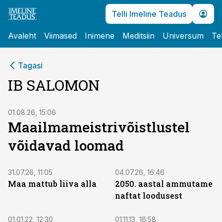
Telli Imeline Teadus
Avaleht
Viimased
Inimene
Meditsiin
Universum
Te
Tagasi
IB SALOMON
01.08.26, 15:06
Maailmameistrivõistlustel
võidavad loomad
31.07.26, 11:05
04.07.26, 16:46
Maa mattub liiva alla
2050. aastal ammutame
naftat loodusest
01.01.22, 12:30
01.11.13, 16:58