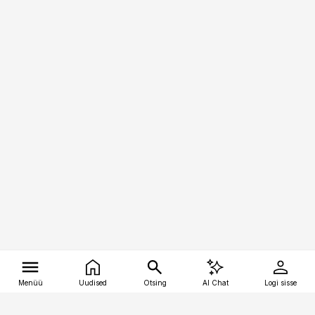
Menüü
Uudised
Otsing
AI Chat
Logi sisse