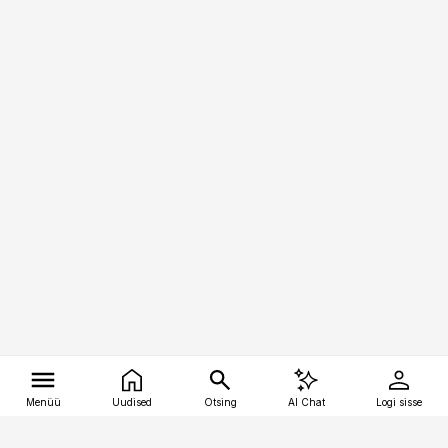
Menüü
Uudised
Otsing
AI Chat
Logi sisse