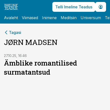
Telli Imeline Teadus
Avaleht
Viimased
Inimene
Meditsiin
Universum
Te
Tagasi
JØRN MADSEN
27.10.25, 16:46
Ämblike romantilised
surmatantsud