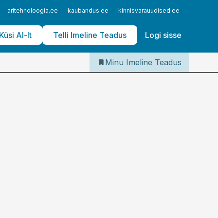
Iseteenindus
aritehnoloogia.ee
kaubandus.ee
kinnisvarauudised.ee
logistika
Telli Imeline Teadus
Küsi AI-lt
Telli Imeline Teadus
Logi sisse
Minu Imeline Teadus