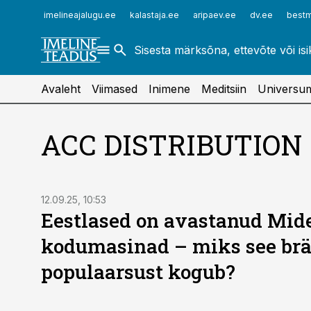
ehitusuudised.ee
raamatupidaja.ee
imelineajalugu.ee
kalastaja.ee
aripaev.ee
dv.ee
bestm
finantsuudised.ee
toostusuudised.ee
aritehnoloogia.ee
Avaleht
Viimased
Inimene
Meditsiin
Universu
ACC DISTRIBUTION
ST
12.09.25, 10:53
Eestlased on avastanud Mid
kodumasinad – miks see br
populaarsust kogub?