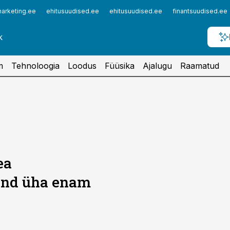
arketing.ee
ehitusuudised.ee
ehitusuudised.ee
finantsuudised.ee
m
Tehnoloogia
Loodus
Füüsika
Ajalugu
Raamatud
ea
änd üha enam